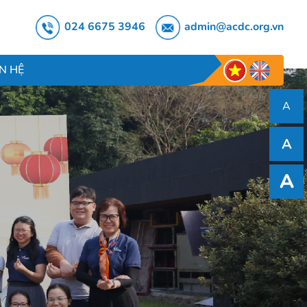
024 6675 3946
admin@acdc.org.vn
ÊN HỆ
A
A
A