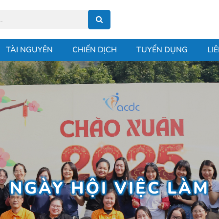
TÀI NGUYÊN
CHIẾN DỊCH
TUYỂN DỤNG
LI
NGÀY HỘI VIỆC LÀM