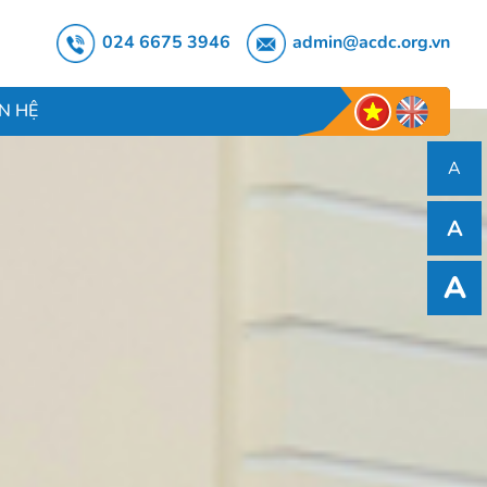
024 6675 3946
admin@acdc.org.vn
ÊN HỆ
A
A
A