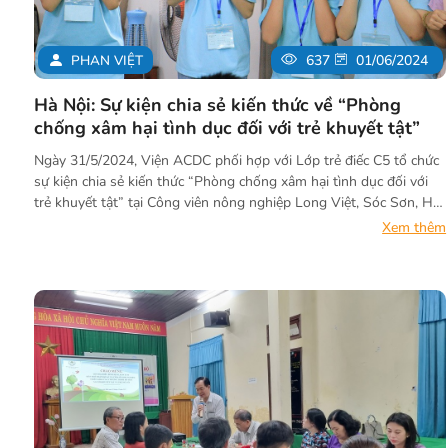
PHAN VIỆT
637
01/06/2024
Hà Nội: Sự kiện chia sẻ kiến thức về “Phòng
chống xâm hại tình dục đối với trẻ khuyết tật”
Ngày 31/5/2024, Viện ACDC phối hợp với Lớp trẻ điếc C5 tổ chức
sự kiện chia sẻ kiến thức “Phòng chống xâm hại tình dục đối với
trẻ khuyết tật” tại Công viên nông nghiệp Long Việt, Sóc Sơn, Hà
Nội. Hoạt động diễn ra nhân dịp ngày Quốc tế thiếu nhi 1/6, với
Xem thêm
mục đích thúc đẩy sự tham gia tích cực và chủ động của trẻ khuyết
tật nghe nói, đồng thời nâng cao nhận thức và tăng cường truyền
thông về phòng chống xâm hại tình dục cho trẻ.