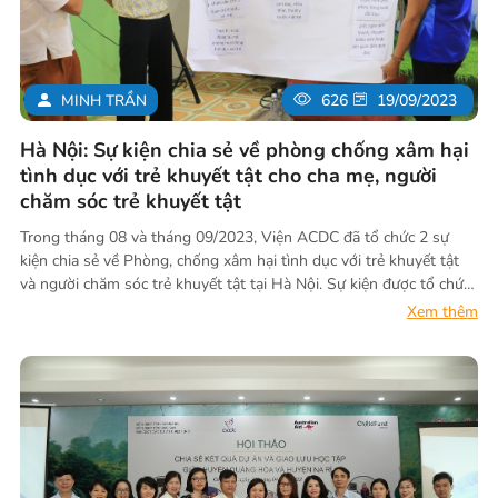
MINH TRẦN
626
19/09/2023
Hà Nội: Sự kiện chia sẻ về phòng chống xâm hại
tình dục với trẻ khuyết tật cho cha mẹ, người
chăm sóc trẻ khuyết tật
Trong tháng 08 và tháng 09/2023, Viện ACDC đã tổ chức 2 sự
kiện chia sẻ về Phòng, chống xâm hại tình dục với trẻ khuyết tật
và người chăm sóc trẻ khuyết tật tại Hà Nội. Sự kiện được tổ chức
trong khuôn khổ Dự án “Phòng chống Bạo lực thể chất, tinh thần
Xem thêm
và Phân biệt đối xử đối với Trẻ khuyết tật” (viết tắt là: dự án
AVAC) do ACDC thực hiện dưới sự tài trợ của Tổ chức Cứu trợ trẻ
em Hồng Kông và sự điều phối của Tổ chức Cứu trợ Trẻ em tại
Việt Nam.