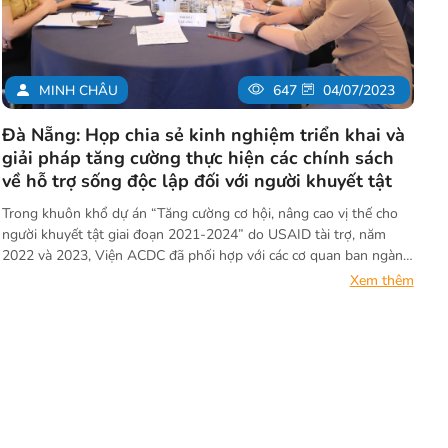
MINH CHÂU
647
04/07/2023
Đà Nẵng: Họp chia sẻ kinh nghiệm triển khai và
giải pháp tăng cường thực hiện các chính sách
về hỗ trợ sống độc lập đối với người khuyết tật
Trong khuôn khổ dự án “Tăng cường cơ hội, nâng cao vị thế cho
người khuyết tật giai đoạn 2021-2024” do USAID tài trợ, năm
2022 và 2023, Viện ACDC đã phối hợp với các cơ quan ban ngành
triển khai mô hình sống độc lập thông qua hoạt động thăm nhà
Xem thêm
tư vấn sống độc lập cho các hộ gia đình người khuyết tật tại 3 tỉnh
Quảng Trị, Thừa Thiên Huế và Quảng Nam. Dựa vào kết quả thực
hiện mô hình sống độc lập này, ngày 04/07/2023 vừa qua, tại
thành phố Đà Nẵng, Viện ACDC cùng với các đối tác của 3 tỉnh tổ
chức cuộc họp chia sẻ kinh nghiệm trong quá trình triển khai mô
hình và những giải pháp tăng cường việc thực hiện chính sách về
hỗ trợ sống độc lập với người khuyết tật tại địa phương.