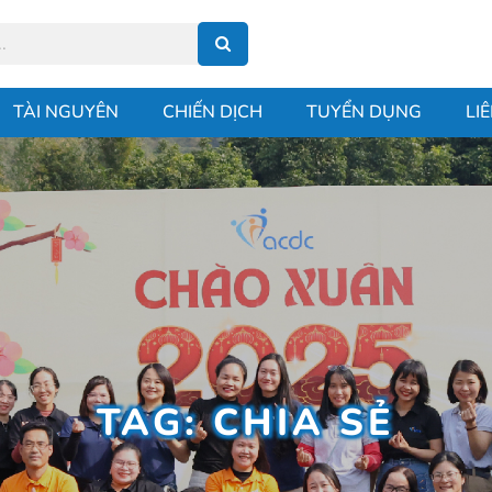
TÀI NGUYÊN
CHIẾN DỊCH
TUYỂN DỤNG
LI
TAG: CHIA SẺ