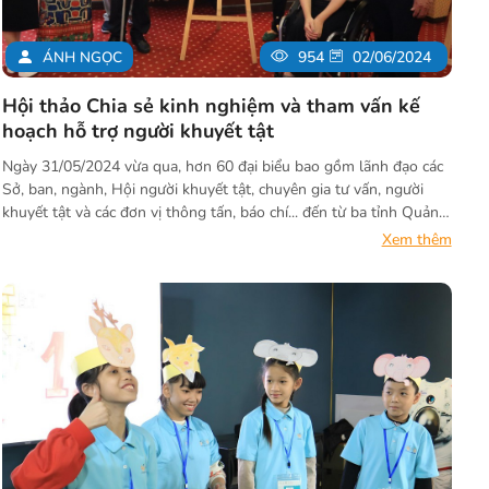
ÁNH NGỌC
954
02/06/2024
Hội thảo Chia sẻ kinh nghiệm và tham vấn kế
hoạch hỗ trợ người khuyết tật
Ngày 31/05/2024 vừa qua, hơn 60 đại biểu bao gồm lãnh đạo các
Sở, ban, ngành, Hội người khuyết tật, chuyên gia tư vấn, người
khuyết tật và các đơn vị thông tấn, báo chí... đến từ ba tỉnh Quảng
Trị, Thừa Thiên Huế và Quảng Nam đã có mặt tại Hội An để tham
Xem thêm
dự Hội thảo “Chia sẻ kinh nghiệm và tham vấn kế hoạch hỗ trợ
người khuyết tật”. Sự kiện nhằm giúp các bên liên quan chia sẻ
kinh nghiệm, tham vấn và hỗ trợ người khuyết tật tại ba tỉnh miền
trung trong những năm tiếp theo.