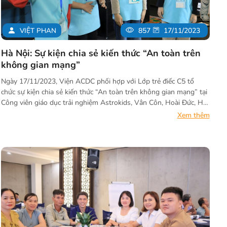
VIỆT PHAN
857
17/11/2023
Hà Nội: Sự kiện chia sẻ kiến thức “An toàn trên
không gian mạng”
Ngày 17/11/2023, Viện ACDC phối hợp với Lớp trẻ điếc C5 tổ
chức sự kiện chia sẻ kiến thức “An toàn trên không gian mạng” tại
Công viên giáo dục trải nghiệm Astrokids, Vân Côn, Hoài Đức, Hà
Nội. Buổi chia sẻ cung cấp các nội dung bổ ích như Giới thiệu về
Xem thêm
Internet; Lợi ích và rủi ro khi sử dụng Internet; Biện pháp phòng
ngừa và xử lý khi gặp rủi ro trên không gian mạng kết hợp hình
thức bộ tranh vẽ cho học sinh Điếc.