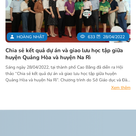
HOÀNG NHẬT
633
28/04/2022
Chia sẻ kết quả dự án và giao lưu học tập giữa
huyện Quảng Hòa và huyện Na Rì
Sáng ngày 28/04/2022, tại thành phố Cao Bằng đã diễn ra Hội
thảo “Chia sẻ kết quả dự án và giao lưu học tập giữa huyện
Quảng Hòa và huyện Na Rì”. Chương trình do Sở Giáo dục và Đào
tạo phối hợp với Sở Giáo dục và Đào tạo tỉnh Bắc Kạn, Tổ chức
Xem thêm
ChildFund Việt Nam và Viện Nghiên cứu phát triển cộng đồng
(ACDC) tổ chức.