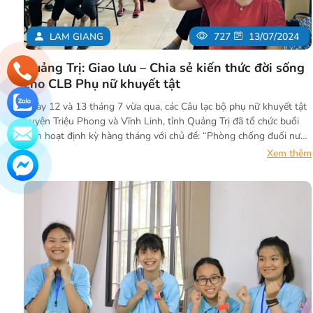
LAM GIANG
727
13/07/2024
Quảng Trị: Giao lưu – Chia sẻ kiến thức đời sống
cho CLB Phụ nữ khuyết tật
Ngày 12 và 13 tháng 7 vừa qua, các Câu lạc bộ phụ nữ khuyết tật
huyện Triệu Phong và Vĩnh Linh, tỉnh Quảng Trị đã tổ chức buổi
sinh hoạt định kỳ hàng tháng với chủ đề: “Phòng chống đuối nước
cho trẻ em và phụ nữ khuyết tật” và “Kỹ năng ứng xử đối với con
Xem thêm
cái trong gia đình”.