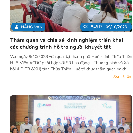
HẰNG VÂN
548
09/10/2023
Thăm quan và chia sẻ kinh nghiệm triển khai
các chương trình hỗ trợ người khuyết tật
Vào ngày 9/10/2023 vừa qua, tại thành phố Huế - tỉnh Thừa Thiên
Huế, Viện ACDC phối hợp với Sở Lao động - Thương binh và Xã
hội (LĐ-TB &XH) tỉnh Thừa Thiên Huế tổ chức thăm quan và chia
sẻ kinh nghiệm triển khai các chương trình hỗ trợ người khuyết tật
Xem thêm
tại 3 tỉnh: Thừa Thiên Huế, Bình Định và Kon Tum.