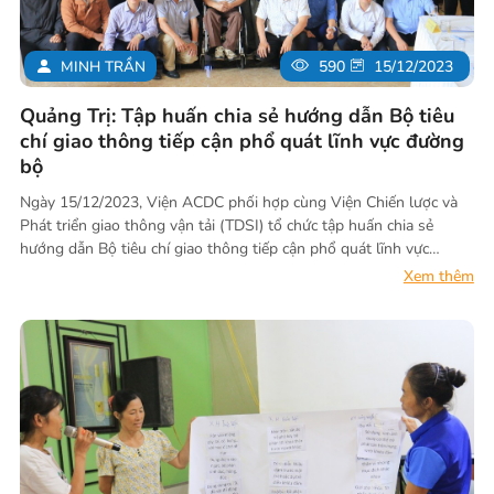
MINH TRẦN
590
15/12/2023
Quảng Trị: Tập huấn chia sẻ hướng dẫn Bộ tiêu
chí giao thông tiếp cận phổ quát lĩnh vực đường
bộ
Ngày 15/12/2023, Viện ACDC phối hợp cùng Viện Chiến lược và
Phát triển giao thông vận tải (TDSI) tổ chức tập huấn chia sẻ
hướng dẫn Bộ tiêu chí giao thông tiếp cận phổ quát lĩnh vực
đường bộ tại Quảng Trị. Hoạt động trong khuôn khổ dự án “Tăng
Xem thêm
cường cơ hội và nâng cao vị thế cho người khuyết tật giai đoạn II”
do USAID tài trợ.