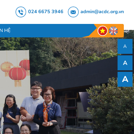
024 6675 3946
admin@acdc.org.vn
ÊN HỆ
A
A
A