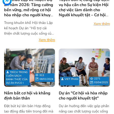
án năm 2026: Tăng cường
vụ hậu cần cho Sự kiện Hội
bền vững, mở rộng cơ hội
chợ việc làm dành cho
hòa nhập cho người khuyết
Người khuyết tật – Cơ hội
tật
không của riêng ai
Trong khuôn khổ Hội thảo Lập
Xem thêm
kế hoạch Dự án “Hỗ trợ cải
thiện chất lượng cuộc sống của
người khuyết tật tại các tỉnh bị
Xem thêm
phun rải nặng chất da cam”
năm 2026, Tổ chức Humanity &
Inclusion đã cùng Sở y tế, các
đơn vị triển khai dự án và các
đối tác tại địa phương nhìn lại
những kết quả nổi bật trong
TRÍCH TRONG
913
năm 2025 và thảo luận định
CUỐN SÁCH
2271
08/01/2024
VIET PHAN
ĐÁNH THỨC CỦA
hướng cho giai đoạn tới. Hội
03/04/2025
DỰ ÁN RVCO I
thảo có sự tham gia của Đại
diện Đại sứ quán Hoa Kỳ tại
Nắm bắt cơ hội và khẳng
Dự án "Cơ hội và hòa nhập
Việt Nam, Lãnh đạo Sở Y tế tỉnh
định bản thân
cho người khuyết tật"
Gia Lai, Đại diện Trung tâm
Đặt bút ký lên bản Hợp đồng
Dự án hướng đến việc góp phần
Hành động quốc gia khắc phục
lao động đầu tiên trong đời mà
nâng cao chất lượng cuộc sống
hậu quả chất độc hóa học và