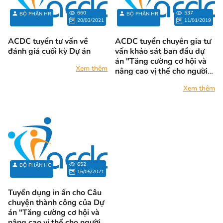
không của riêng ai”.
các đơn vị doanh nghiệp.
660
537
BỘ PHẬN HR
BỘ PHẬN HR
20/03/2021
11/01/2019
ACDC tuyển tư vấn về
ACDC tuyển chuyên gia tư
đánh giá cuối kỳ Dự án
vấn khảo sát ban đầu dự
án "Tăng cường cơ hội và
Xem thêm
nâng cao vị thế cho người
khuyết tật"
Xem thêm
652
BỘ PHẬN HC
16/05/2021
Tuyển dụng in ấn cho Câu
chuyện thành công của Dự
án "Tăng cường cơ hội và
nâng cao vị thế cho người