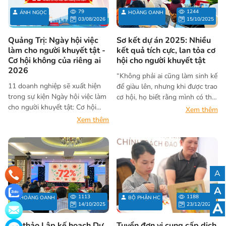
của riêng ai” năm 2026.
79
1244
ÁNH NGỌC
HOÀNG OANH
03/08/2026
15/10/2025
Quảng Trị: Ngày hội việc
Sơ kết dự án 2025: Nhiều
làm cho người khuyết tật -
kết quả tích cực, lan tỏa cơ
Cơ hội không của riêng ai
hội cho người khuyết tật
2026
“Không phải ai cũng làm sinh kế
11 doanh nghiệp sẽ xuất hiện
để giàu lên, nhưng khi được trao
trong sự kiện Ngày hội việc làm
cơ hội, họ biết rằng mình có thể
cho người khuyết tật: Cơ hội
làm được – và đó chính là điều
Xem thêm
không của riêng ai 2026 tại
quý giá nhất.” – Bà Nguyễn Thị
Xem thêm
Quảng Trị. Họ là ai?
Lan Anh, Viện trưởng Viện
Nghiên cứu phát triển cộng
đồng (ACDC).
A
A
1113
1188
HOÀNG OANH
BỘ PHẬN HC
A
14/10/2025
23/12/2024
Hội thảo Lập kế hoạch Dự
Tuyển đơn vị cung cấp dịch