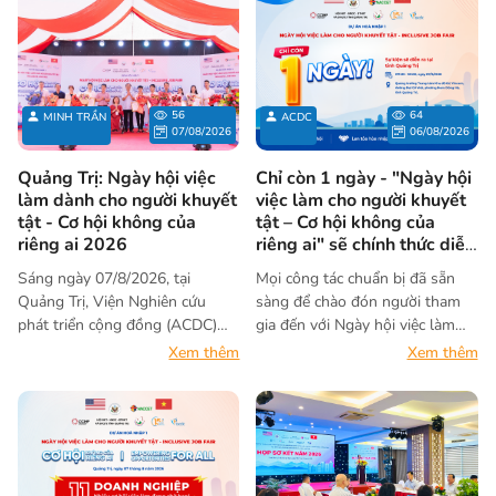
56
64
MINH TRẦN
ACDC
07/08/2026
06/08/2026
Quảng Trị: Ngày hội việc
Chỉ còn 1 ngày - "Ngày hội
làm dành cho người khuyết
việc làm cho người khuyết
tật - Cơ hội không của
tật – Cơ hội không của
riêng ai 2026
riêng ai" sẽ chính thức diễn
ra tại Quảng Trị
Sáng ngày 07/8/2026, tại
Mọi công tác chuẩn bị đã sẵn
Quảng Trị, Viện Nghiên cứu
sàng để chào đón người tham
phát triển cộng đồng (ACDC)
gia đến với Ngày hội việc làm
phối hợp cùng với Hội Người
cho người khuyết tật – Cơ hội
Xem thêm
Xem thêm
khuyết tật – Nạn nhân da cam –
không của riêng ai 2026.
Bảo trợ người khuyết tật và Bảo
vệ quyền trẻ em tỉnh và Trung
tâm Dịch vụ việc làm tổ chức sự
kiện “Ngày hội việc làm cho
người khuyết tật – Cơ hội không