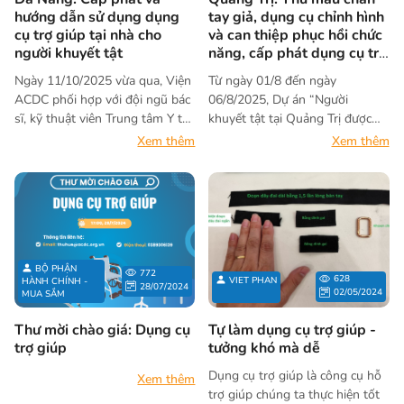
các tỉnh bị phun rải nặng chất
hướng dẫn sử dụng dụng
tay giả, dụng cụ chỉnh hình
da cam” (Dự án Hòa nhập 1) do
cụ trợ giúp tại nhà cho
và can thiệp phục hồi chức
người khuyết tật
năng, cấp phát dụng cụ trợ
Trung tâm Hành động quốc gia
giúp
khắc phục hậu quả chất độc hóa
Ngày 11/10/2025 vừa qua, Viện
Từ ngày 01/8 đến ngày
học và môi trường (NACCET) –
ACDC phối hợp với đội ngũ bác
06/8/2025, Dự án “Người
Bộ Quốc phòng chủ trì, Trung
sĩ, kỹ thuật viên Trung tâm Y tế
khuyết tật tại Quảng Trị được
tâm Sáng kiến Sức khỏe và Dân
khu vực Thăng Bình cấp phát và
hỗ trợ sống độc lập và hòa
Xem thêm
Xem thêm
số (CCIHP) điều phối, và ACDC
hướng dẫn sử dụng dụng cụ trợ
nhập xã hội” đã triển khai các
là đơn vị thực hiện tại khu vực
giúp tại nhà cho 10 người
hoạt động nhằm hỗ trợ cho
miền Trung.
khuyết tật trên địa bàn 03 xã dự
người khuyết tật trên địa bàn
án Thăng An, Thăng Điền và
tỉnh Quảng Trị, bao gồm hoạt
Thăng Phú - TP. Đà Nẵng.
động thử mẫu chân tay giả,
dụng cụ chỉnh hình và hoạt
động can thiệp phục hồi chức
BỘ PHẬN
772
628
VIET PHAN
HÀNH CHÍNH -
năng tại nhà và cấp phát dụng
28/07/2024
02/05/2024
MUA SẮM
cụ trợ giúp. Hoạt động do
ACDC thực hiện dưới sự tài trợ
Thư mời chào giá: Dụng cụ
Tự làm dụng cụ trợ giúp -
của tổ chức Green Cross
trợ giúp
tưởng khó mà dễ
Switzerland.
Dụng cụ trợ giúp là công cụ hỗ
Xem thêm
trợ giúp chúng ta thực hiện tốt