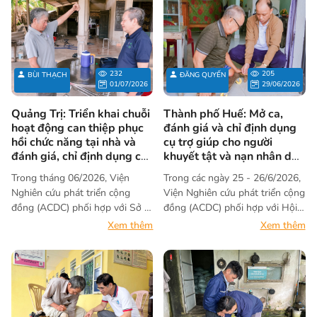
232
205
BÙI THẠCH
ĐĂNG QUYẾN
01/07/2026
29/06/2026
Quảng Trị: Triển khai chuỗi
Thành phố Huế: Mở ca,
hoạt động can thiệp phục
đánh giá và chỉ định dụng
hồi chức năng tại nhà và
cụ trợ giúp cho người
đánh giá, chỉ định dụng cụ
khuyết tật và nạn nhân da
trợ giúp cho người khuyết
cam
Trong tháng 06/2026, Viện
Trong các ngày 25 - 26/6/2026,
tật
Nghiên cứu phát triển cộng
Viện Nghiên cứu phát triển cộng
đồng (ACDC) phối hợp với Sở Y
đồng (ACDC) phối hợp với Hội
tế tỉnh Quảng Trị tổ chức hoạt
Người khuyết tật - Bảo trợ
Xem thêm
Xem thêm
động “Can thiệp phục hồi chức
người khuyết tật và trẻ mồ côi
năng tại nhà (lần thứ nhất) và
thành phố Huế, Ủy ban nhân
đánh giá nhu cầu, chỉ định dụng
dân và Trạm Y tế 11 xã, phường
cụ trợ giúp cho người khuyết
trên địa bàn thành phố Huế
tật”. Hoạt động được thực hiện
triển khai hoạt động mở ca,
qua hai đợt, từ ngày 12 – 16/6
đánh giá và chỉ định dụng cụ trợ