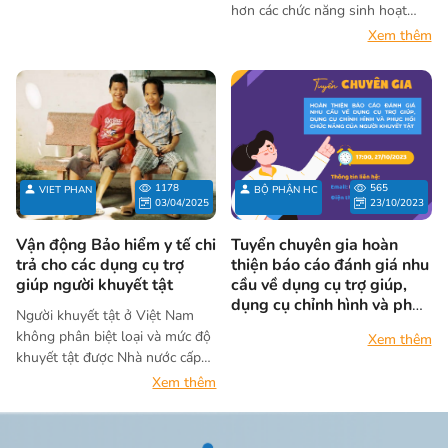
hơn các chức năng sinh hoạt
hàng ngày của cơ thể. Ví dụ
Xem thêm
như: nạng giúp ta đi lại; xe lăn,
khung tập đi giúp ta di chuyển…
1178
565
VIET PHAN
BỘ PHẬN HC
03/04/2025
23/10/2023
Vận động Bảo hiểm y tế chi
Tuyển chuyên gia hoàn
trả cho các dụng cụ trợ
thiện báo cáo đánh giá nhu
giúp người khuyết tật
cầu về dụng cụ trợ giúp,
dụng cụ chỉnh hình và phục
Người khuyết tật ở Việt Nam
hồi chức năng của người
không phân biệt loại và mức độ
Xem thêm
khuyết tật
khuyết tật được Nhà nước cấp
Thẻ bảo hiểm y tế miễn phí.
Xem thêm