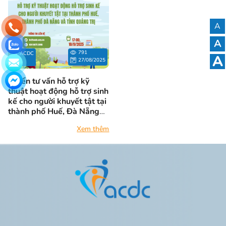
A
A
791
ACDC
A
27/08/2025
Tuyển tư vấn hỗ trợ kỹ
thuật hoạt động hỗ trợ sinh
kế cho người khuyết tật tại
thành phố Huế, Đà Nẵng
và tỉnh Quảng Trị
Xem thêm