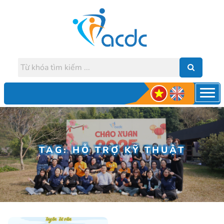
TAG: HỖ TRỢ KỸ THUẬT