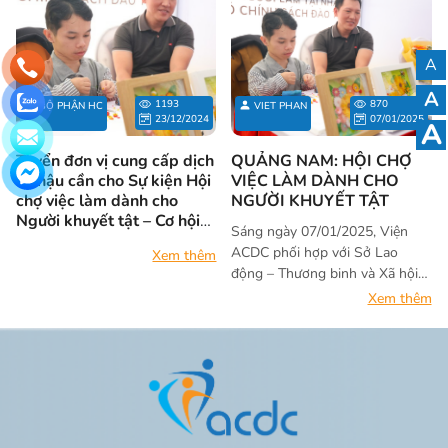
A
A
1193
870
BỘ PHẬN HC
VIET PHAN
23/12/2024
07/01/2025
A
Tuyển đơn vị cung cấp dịch
QUẢNG NAM: HỘI CHỢ
vụ hậu cần cho Sự kiện Hội
VIỆC LÀM DÀNH CHO
chợ việc làm dành cho
NGƯỜI KHUYẾT TẬT
Người khuyết tật – Cơ hội
Sáng ngày 07/01/2025, Viện
không của riêng ai
ACDC phối hợp với Sở Lao
Xem thêm
động – Thương binh và Xã hội
tỉnh Quảng Nam tổ chức Hội
Xem thêm
chợ việc làm dành cho người
khuyết tật với chủ đề “Cơ hội
không của riêng ai” năm 2025.
Đây là lần đầu tiên một sự kiện
đặc biệt như vậy được tổ chức
tại địa phương, thu hút sự tham
gia đông đảo của cộng đồng và