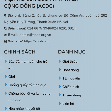
CỘNG ĐỒNG (ACDC)
Địa chỉ:
Tầng 2, tòa B, chung cư Bộ Công An, cuối ngõ 282
Nguyễn Huy Tưởng, Thanh Xuân Hà Nội.
Điện thoại:
024 6675 3946/024 6291 0814
Email:
admin@acdc.org.vn
Website:
https://accdc.vn
CHÍNH SÁCH
DANH MỤC
Bảo đảm an toàn cho trẻ
Giới thiệu
em
Hoạt động
Giới
Tài nguyên
Chống quấy rối tình dục
Chiến dịch
Chống bóc lột và lạm dụng
Tuyển dụng
tình dục
Liên hệ
Hòa nhập khuyết tật