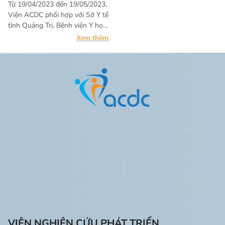
Từ 19/04/2023 đến 19/05/2023,
50 trạm y tế xã/phường/thị trấn
Viện ACDC phối hợp với Sở Y tế
thuộc thành phố Huế, huyện
tỉnh Quảng Trị, Bệnh viện Y học
Phú Vang và Phong Điền, tỉnh
cổ truyền và phục hồi chức năng
Xem thêm
Thừa Thiên Huế.
tỉnh, Trung tâm y tế huyện Triệu
Phong, Cam Lộ và Vĩnh Linh đã
thực hiện hoạt động khám sàng
lọc cho người khuyết tật tại 28
xã, thị trấn.
VIỆN NGHIÊN CỨU PHÁT TRIỂN