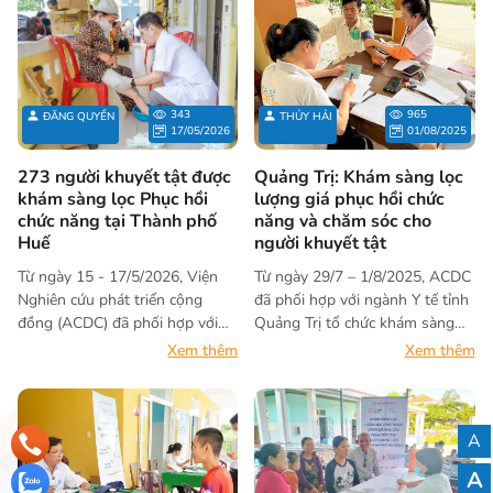
343
965
ĐĂNG QUYẾN
THỦY HẢI
17/05/2026
01/08/2025
273 người khuyết tật được
Quảng Trị: Khám sàng lọc
khám sàng lọc Phục hồi
lượng giá phục hồi chức
chức năng tại Thành phố
năng và chăm sóc cho
Huế
người khuyết tật
Từ ngày 15 - 17/5/2026, Viện
Từ ngày 29/7 – 1/8/2025, ACDC
Nghiên cứu phát triển cộng
đã phối hợp với ngành Y tế tỉnh
đồng (ACDC) đã phối hợp với
Quảng Trị tổ chức khám sàng
Hội Người khuyết tật - Bảo trợ
lọc, lượng giá phục hồi chức
Xem thêm
Xem thêm
người khuyết tật và trẻ mồ côi
năng và chăm sóc cho hơn 250
thành phố Huế, Sở Y tế thành
người khuyết tật trên địa bàn 06
phố Huế, Ủy ban nhân dân,
xã Cam Lộ, Hiếu Giang, Nam
Trạm Y tế các xã, phường cùng
Cửa Việt, Triệu Cơ, Triệu Bình và
A
các đơn vị liên quan tổ chức
Ái Tử.
A
hoạt động “Sàng lọc, lượng giá