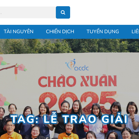
TÀI NGUYÊN
CHIẾN DỊCH
TUYỂN DỤNG
LI
TAG: LỄ TRAO GIẢI