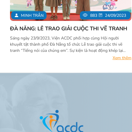
MINH TRẦN
883
24/09/2023
ĐÀ NẴNG: LỄ TRAO GIẢI CUỘC THI VẼ TRANH
Sáng ngày 23/9/2023, Viện ACDC phối hợp cùng Hội người
khuyết tật thành phố Đà Nẵng tổ chức Lễ trao giải cuộc thi vẽ
tranh “Tiếng nói của chúng em”. Sự kiện là hoạt động khép lại
cuộc thi vẽ tranh do Viện ACDC phát động trong mùa hè này.
Xem thêm