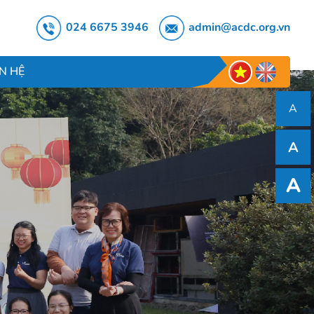
024 6675 3946
admin@acdc.org.vn
ÊN HỆ
A
A
A