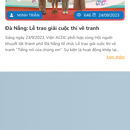
MINH TRẦN
646
24/09/2023
Đà Nẵng: Lễ trao giải cuộc thi vẽ tranh
Sáng ngày 23/9/2023, Viện ACDC phối hợp cùng Hội người
khuyết tật thành phố Đà Nẵng tổ chức Lễ trao giải cuộc thi vẽ
tranh “Tiếng nói của chúng em”. Sự kiện là hoạt động khép lại
cuộc thi vẽ tranh do Viện ACDC phát động trong mùa hè này.
Xem thêm