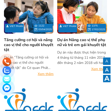
1122
1375
VIET PHAN
VIET PHAN
03/04/2025
17/02/2025
Tăng cường cơ hội và nâng
Dự án Nâng cao vị thế phụ
cao vị thế cho người khuyết
nữ và trẻ em gái khuyết tật
tật
Dự án này được thực hiện trong
Dự án “Tăng cường cơ hội và
4 tháng từ tháng 11 năm 2017
A
nâng cao vị thế cho người
đến tháng 2 năm 2018 với hai
khuyết tật” do Cơ quan Phát
mục tiêu đã được đáp ứng: (1)
A
Xem thêm
triển Quốc tế Hoa Kỳ (USAID)
Tăng cường nhận thức về
Xem thêm
A
tài trợ được triển khai tại 3 tỉnh
WGWDs mục tiêu nâng cao
Quảng Trị, Quảng Nam và Thừa
tiếng nói của mình để bảo vệ
Thiên Huế.
quyền lợi của họ; (2) Cải thiện
cơ sở hạ tầng tại địa phương để
bảo vệ GWDs ở các khu vực
công cộng khỏi thái độ bạo lực
có thể xảy ra. Trong đó, hệ