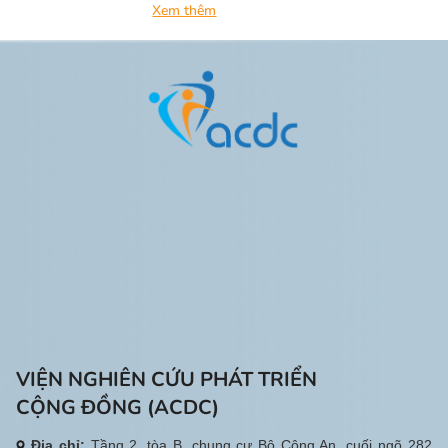
Xem thêm
VIỆN NGHIÊN CỨU PHÁT TRIỂN
CỘNG ĐỒNG (ACDC)
Địa chỉ:
Tầng 2, tòa B, chung cư Bộ Công An, cuối ngõ 282