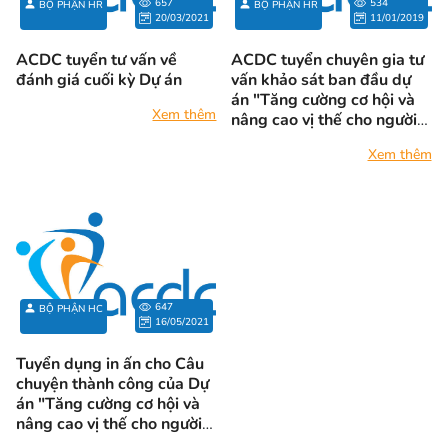
657
534
BỘ PHẬN HR
BỘ PHẬN HR
thống chiếu sáng công cộng
20/03/2021
11/01/2019
được lựa chọn để cải thiện.
ACDC tuyển tư vấn về
ACDC tuyển chuyên gia tư
đánh giá cuối kỳ Dự án
vấn khảo sát ban đầu dự
án "Tăng cường cơ hội và
Xem thêm
nâng cao vị thế cho người
khuyết tật"
Xem thêm
647
BỘ PHẬN HC
16/05/2021
Tuyển dụng in ấn cho Câu
chuyện thành công của Dự
án "Tăng cường cơ hội và
nâng cao vị thế cho người
khuyết tật" tháng 5/2021