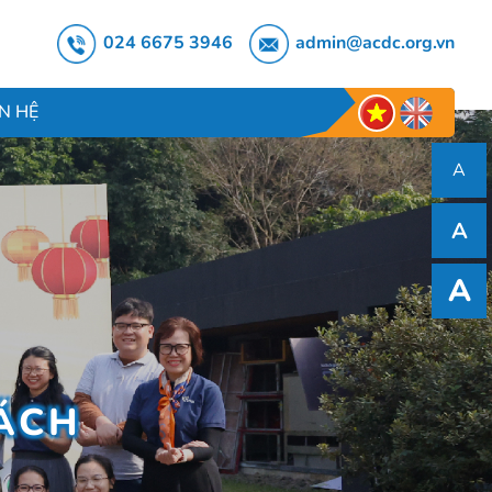
024 6675 3946
admin@acdc.org.vn
ÊN HỆ
A
A
A
SÁCH