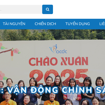
TÀI NGUYÊN
CHIẾN DỊCH
TUYỂN DỤNG
LI
: VẬN ĐỘNG CHÍNH 