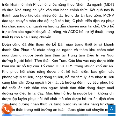
triển khai mô hình Phục hồi chức năng theo Nhóm đa ngành (MDT)
và đưa Nhà trung chuyển vào vận hành chính thức. Kết quả này là
thành quả hợp tác của nhiều đối tác trong dự án bao gồm: MCNV
đào tạo chuyên môn cho đội ngũ cán bộ; IC phát triển dịch vụ phục
hồi chức năng đa ngành và hướng dẫn chuyên môn tại chỗ; CRS hỗ
trợ chăm sóc người khuyết tật nặng; và ACDC hỗ trợ kỹ thuật, trang
thiết bị cho Nhà Trung chuyển.
Đoàn cũng đã đến tham dự Lễ Bàn giao trang thiết bị và khánh
thành Khu Phục hồi chức năng đa ngành và thăm khu chăm sóc/
nuôi dưỡng người bệnh tâm thần tại Trung tâm Điều trị và Nuôi
dưỡng Người bệnh Tâm thần Kon Tum
.
Các khu vực này được triển
khai với sự hỗ trợ của Tổ chức IC và CRS trong khuôn khổ dự án.
Khu phục hồi chức năng được thiết kế toàn diện, bao gồm các
phòng vật lý trị liệu, hoạt động trị liệu, hỗ trợ tâm lý, âm nhạc trị liệu
cùng khu vận động ngoài trời - tất cả hướng đến mục tiêu phục hồi
thể chất lẫn tinh thần cho người bệnh tâm thần đang được nuôi
dưỡng và điều trị tại đây. Mục tiêu hỗ trợ là người bệnh không chỉ
được tập luyện phục hồi thể chất mà còn được hỗ trợ ổn định cảm
xúc, tăng cường nhận thức và từng bước lấy lại khả năng tự chăm
A
sóc bản thân trong môi trường an toàn, được giám sát chuyên môn.