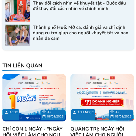
Thay đổi cách nhìn về khuyết tật - Bước đầu
để thay đổi cách nhìn về chính mình
Thành phố Huế: Mở ca, đánh giá và chỉ định
dụng cụ trợ giúp cho người khuyết tật và nạn
nhân da cam
TIN LIÊN QUAN
33
33
ACDC
ÁNH NGỌC
06/08/2026
03/08/2026
CHỈ CÒN 1 NGÀY - "NGÀY
QUẢNG TRỊ: NGÀY HỘI
HỘI VIỆC LÀM CHO NGƯỜI
VIỆC LÀM CHO NGƯỜI