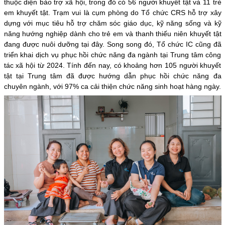
thuộc diện bảo trợ xã hội, trong đó có 56 người khuyết tật và 11 trẻ
em khuyết tật. Trạm vui là cụm phòng do Tổ chức CRS hỗ trợ xây
dựng với mục tiêu hỗ trợ chăm sóc giáo dục, kỹ năng sống và kỹ
năng hướng nghiệp dành cho trẻ em và thanh thiếu niên khuyết tật
đang được nuôi dưỡng tại đây. Song song đó, Tổ chức IC cũng đã
triển khai dịch vụ phục hồi chức năng đa ngành tại Trung tâm công
tác xã hội từ 2024. Tính đến nay, có khoảng hơn 105 người khuyết
tật tại Trung tâm đã được hướng dẫn phục hồi chức năng đa
chuyên ngành, với 97% ca cải thiện chức năng sinh hoạt hàng ngày.