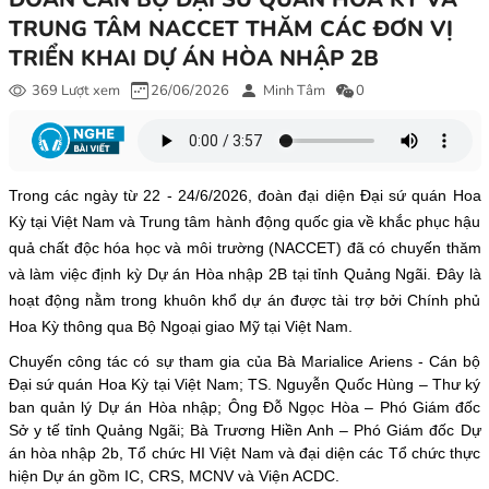
TRUNG TÂM NACCET THĂM CÁC ĐƠN VỊ
TRIỂN KHAI DỰ ÁN HÒA NHẬP 2B
369 Lượt xem
26/06/2026
Minh Tâm
0
Trong các ngày từ 22 - 24/6/2026, đoàn đại diện Đại sứ quán Hoa
Kỳ tại Việt Nam và Trung tâm hành động quốc gia về khắc phục hậu
quả chất độc hóa học và môi trường (NACCET) đã có chuyến thăm
và làm việc định kỳ Dự án Hòa nhập 2B tại tỉnh Quảng Ngãi. Đây là
hoạt động nằm trong khuôn khổ dự án được tài trợ bởi Chính phủ
Hoa Kỳ thông qua Bộ Ngoại giao Mỹ tại Việt Nam.
Chuyến công tác có sự tham gia của Bà Marialice Ariens - Cán bộ
Đại sứ quán Hoa Kỳ tại Việt Nam; TS. Nguyễn Quốc Hùng – Thư ký
ban quản lý Dự án Hòa nhập; Ông Đỗ Ngọc Hòa – Phó Giám đốc
Sở y tế tỉnh Quảng Ngãi; Bà Trương Hiền Anh – Phó Giám đốc Dự
án hòa nhập 2b, Tổ chức HI Việt Nam và đại diện các Tổ chức thực
hiện Dự án gồm IC, CRS, MCNV và Viện ACDC.