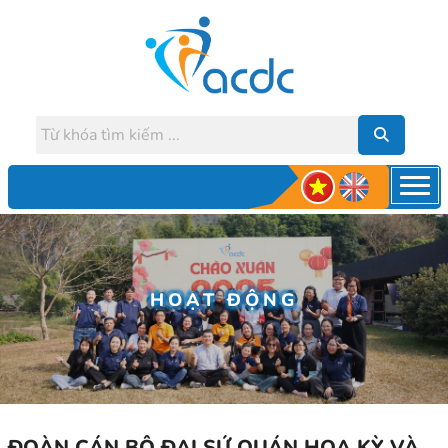
HOẠT ĐỘNG
ĐOÀN CÁN BỘ ĐẠI SỨ QUÁN HOA KỲ VÀ