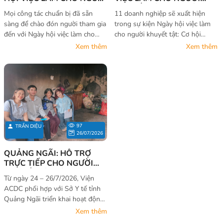
KHUYẾT TẬT – CƠ HỘI
KHUYẾT TẬT - CƠ HỘI
Mọi công tác chuẩn bị đã sẵn
11 doanh nghiệp sẽ xuất hiện
KHÔNG CỦA RIÊNG AI" SẼ
KHÔNG CỦA RIÊNG AI
sàng để chào đón người tham gia
trong sự kiện Ngày hội việc làm
CHÍNH THỨC DIỄN RA TẠI
2026
đến với Ngày hội việc làm cho
cho người khuyết tật: Cơ hội
QUẢNG TRỊ
người khuyết tật – Cơ hội không
không của riêng ai 2026 tại
Xem thêm
Xem thêm
của riêng ai 2026.
Quảng Trị. Họ là ai?
97
TRẦN DIỆU
26/07/2026
QUẢNG NGÃI: HỖ TRỢ
TRỰC TIẾP CHO NGƯỜI
KHUYẾT TẬT VÀ GIA ĐÌNH
Từ ngày 24 – 26/7/2026, Viện
ĐỂ CẢI THIỆN ĐIỀU KIỆN
ACDC phối hợp với Sở Y tế tỉnh
SỐNG VÀ HÒA NHẬP XÃ
Quảng Ngãi triển khai hoạt động
HỘI
Hỗ trợ trực tiếp cho người khuyết
Xem thêm
tật và gia đình nhằm cải thiện