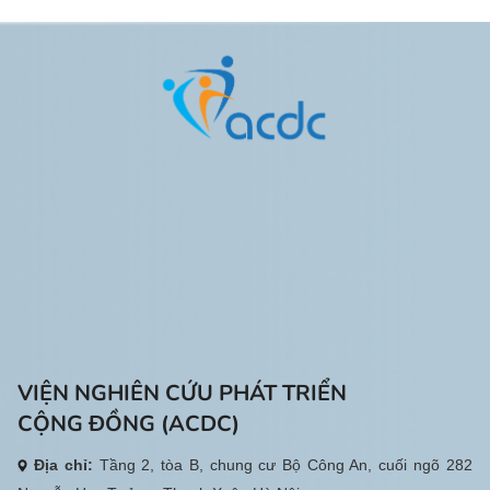
điều kiện sống và thúc đẩy hòa
nhập cộng đồng tại 5 xã: Đăk Tô,
Ngọk Tụ, Sa Loong, Dục Nông và
Bờ Y. Thông qua hoạt động, 53
người khuyết tật và gia đình đã
được hỗ trợ các thiết bị, dụng cụ
phù hợp với nhu cầu và điều kiện
thực tế, góp phần nâng cao khả
năng tự lập trong sinh hoạt hằng
ngày.
VIỆN NGHIÊN CỨU PHÁT TRIỂN
CỘNG ĐỒNG (ACDC)
Địa chỉ:
Tầng 2, tòa B, chung cư Bộ Công An, cuối ngõ 282