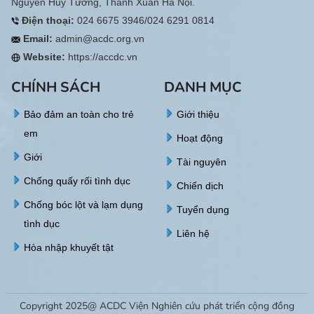
Nguyễn Huy Tưởng, Thanh Xuân Hà Nội.
Điện thoại:
024 6675 3946/024 6291 0814
Email:
admin@acdc.org.vn
Website:
https://accdc.vn
CHÍNH SÁCH
DANH MỤC
Bảo đảm an toàn cho trẻ
Giới thiệu
em
Hoạt động
Giới
Tài nguyên
Chống quấy rối tình dục
Chiến dịch
Chống bóc lột và lạm dụng
Tuyển dụng
tình dục
Liên hệ
Hòa nhập khuyết tật
Copyright 2025@ ACDC Viện Nghiên cứu phát triển cộng đồng