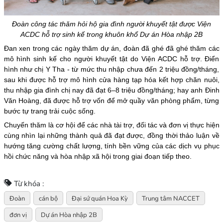
Đoàn công tác thăm hỏi hộ gia đình người khuyết tật được Viện
ACDC hỗ trợ sinh kế trong khuôn khổ Dự án Hòa nhập 2B
Đan xen trong các ngày thăm dự án, đoàn đã ghé đã ghé thăm các
mô hình sinh kế cho người khuyết tật do Viện ACDC hỗ trợ. Điển
hình như chị Y Tha - từ mức thu nhập chưa đến 2 triệu đồng/tháng,
sau khi được hỗ trợ mô hình cửa hàng tạp hóa kết hợp chăn nuôi,
thu nhập gia đình chị nay đã đạt 6–8 triệu đồng/tháng; hay anh Đinh
Văn Hoàng, đã được hỗ trợ vốn để mở quầy văn phòng phẩm, từng
bước tự trang trải cuộc sống.
Chuyến thăm là cơ hội để các nhà tài trợ, đối tác và đơn vị thực hiện
cùng nhìn lại những thành quả đã đạt được, đồng thời thảo luận về
hướng tăng cường chất lượng, tính bền vững của các dịch vụ phục
hồi chức năng và hòa nhập xã hội trong giai đoạn tiếp theo.
Từ khóa :
Đoàn
cán bộ
Đại sứ quán Hoa Kỳ
Trung tâm NACCET
đơn vị
Dự án Hòa nhập 2B