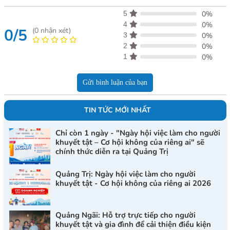
5
0%
4
0%
0/5
(
0
nhận xét)
3
0%
2
0%
1
0%
Gửi bình luận của bạn
TIN TỨC MỚI NHẤT
Chỉ còn 1 ngày - "Ngày hội việc làm cho người
khuyết tật – Cơ hội không của riêng ai" sẽ
chính thức diễn ra tại Quảng Trị
Quảng Trị: Ngày hội việc làm cho người
khuyết tật - Cơ hội không của riêng ai 2026
Quảng Ngãi: Hỗ trợ trực tiếp cho người
khuyết tật và gia đình để cải thiện điều kiện