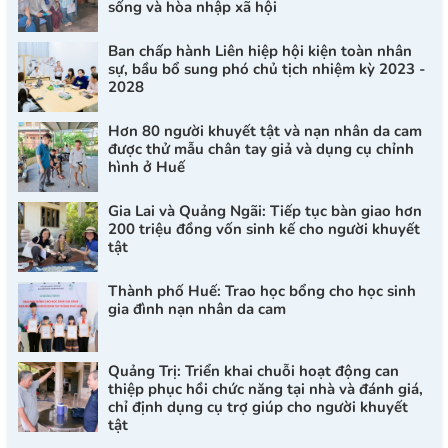
sống và hòa nhập xã hội
Ban chấp hành Liên hiệp hội kiện toàn nhân
sự, bầu bổ sung phó chủ tịch nhiệm kỳ 2023 -
2028
Hơn 80 người khuyết tật và nạn nhân da cam
được thử mẫu chân tay giả và dụng cụ chỉnh
hình ở Huế
Gia Lai và Quảng Ngãi: Tiếp tục bàn giao hơn
200 triệu đồng vốn sinh kế cho người khuyết
tật
Thành phố Huế: Trao học bổng cho học sinh
gia đình nạn nhân da cam
Quảng Trị: Triển khai chuỗi hoạt động can
thiệp phục hồi chức năng tại nhà và đánh giá,
chỉ định dụng cụ trợ giúp cho người khuyết
tật