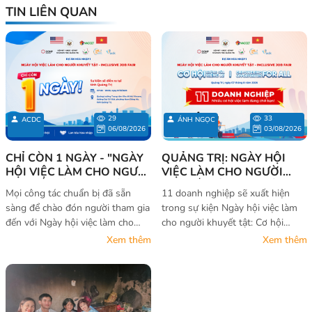
TIN LIÊN QUAN
29
33
ACDC
ÁNH NGỌC
06/08/2026
03/08/2026
CHỈ CÒN 1 NGÀY - "NGÀY
QUẢNG TRỊ: NGÀY HỘI
HỘI VIỆC LÀM CHO NGƯỜI
VIỆC LÀM CHO NGƯỜI
KHUYẾT TẬT – CƠ HỘI
KHUYẾT TẬT - CƠ HỘI
Mọi công tác chuẩn bị đã sẵn
11 doanh nghiệp sẽ xuất hiện
KHÔNG CỦA RIÊNG AI" SẼ
KHÔNG CỦA RIÊNG AI
sàng để chào đón người tham gia
trong sự kiện Ngày hội việc làm
CHÍNH THỨC DIỄN RA TẠI
2026
đến với Ngày hội việc làm cho
cho người khuyết tật: Cơ hội
QUẢNG TRỊ
người khuyết tật – Cơ hội không
không của riêng ai 2026 tại
Xem thêm
Xem thêm
của riêng ai 2026.
Quảng Trị. Họ là ai?