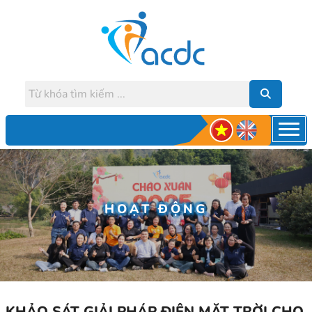
HOẠT ĐỘNG
KHẢO SÁT GIẢI PHÁP ĐIỆN MẶT TRỜI CHO