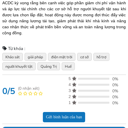
ACDC kỳ vọng rằng bên cạnh việc góp phần giảm chi phí vận hành
và áp lực tài chính cho các cơ sở hỗ trợ người khuyết tật sau khi
được lựa chọn lắp đặt, hoạt động này được mong đợi thúc đẩy việc
sử dụng năng lượng tái tạo, giảm phát thải khí nhà kính và nâng
cao nhận thức về phát triển bền vững và an toàn năng lượng trong
cộng đồng.
Từ khóa :
Khảo sát
giải pháp
điện mặt trời
cơ sở
hỗ trợ
người khuyết tật
Quảng Trị
Huế
5
0%
4
0%
0/5
(
0
nhận xét)
3
0%
2
0%
1
0%
Gửi bình luận của bạn