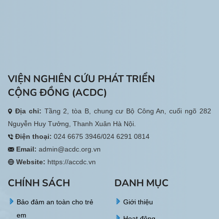
ngày.
VIỆN NGHIÊN CỨU PHÁT TRIỂN
CỘNG ĐỒNG (ACDC)
Địa chỉ:
Tầng 2, tòa B, chung cư Bộ Công An, cuối ngõ 282
Nguyễn Huy Tưởng, Thanh Xuân Hà Nội.
Điện thoại:
024 6675 3946/024 6291 0814
Email:
admin@acdc.org.vn
Website:
https://accdc.vn
CHÍNH SÁCH
DANH MỤC
Bảo đảm an toàn cho trẻ
Giới thiệu
em
Hoạt động