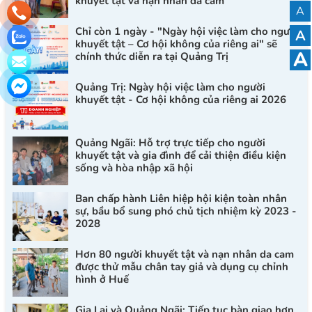
khuyết tật và nạn nhân da cam
A
Chỉ còn 1 ngày - "Ngày hội việc làm cho người
A
khuyết tật – Cơ hội không của riêng ai" sẽ
A
chính thức diễn ra tại Quảng Trị
Quảng Trị: Ngày hội việc làm cho người
khuyết tật - Cơ hội không của riêng ai 2026
Quảng Ngãi: Hỗ trợ trực tiếp cho người
khuyết tật và gia đình để cải thiện điều kiện
sống và hòa nhập xã hội
Ban chấp hành Liên hiệp hội kiện toàn nhân
sự, bầu bổ sung phó chủ tịch nhiệm kỳ 2023 -
2028
Hơn 80 người khuyết tật và nạn nhân da cam
được thử mẫu chân tay giả và dụng cụ chỉnh
hình ở Huế
Gia Lai và Quảng Ngãi: Tiếp tục bàn giao hơn