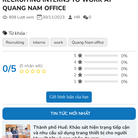
QUANG NAM OFFICE
808 Lượt xem
30/11/2023
HR
0
Từ khóa :
Recruiting
interns
work
Quang Nam office
5
0%
4
0%
0/5
(
0
nhận xét)
3
0%
2
0%
1
0%
Gửi bình luận của bạn
TIN TỨC MỚI NHẤT
Thành phố Huế: Khảo sát hiện trạng tiếp cận
và nhu cầu sử dụng trang thiết bị cho người