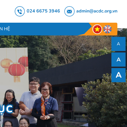
024 6675 3946
admin@acdc.org.vn
ÊN HỆ
A
A
A
DỤC