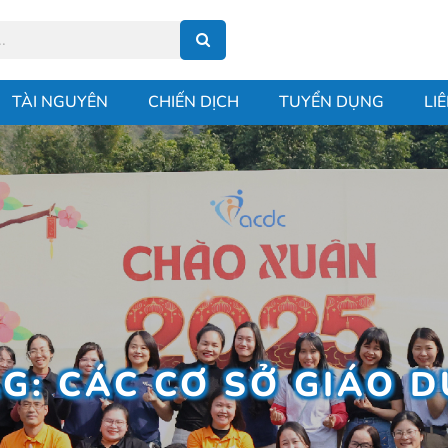
TÀI NGUYÊN
CHIẾN DỊCH
TUYỂN DỤNG
LI
G: CÁC CƠ SỞ GIÁO 