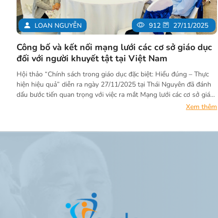
LOAN NGUYỄN
912
27/11/2025
Công bố và kết nối mạng lưới các cơ sở giáo dục
đối với người khuyết tật tại Việt Nam
Hội thảo “Chính sách trong giáo dục đặc biệt: Hiểu đúng – Thực
hiện hiệu quả” diễn ra ngày 27/11/2025 tại Thái Nguyên đã đánh
dấu bước tiến quan trọng với việc ra mắt Mạng lưới các cơ sở giáo
dục đối với người khuyết tật Việt Nam. Viện Nghiên cứu phát triển
Xem thêm
cộng đồng (ACDC) vinh dự là một trong những đơn vị tài trợ,
đồng hành thúc đẩy quyền học tập và cơ hội tiếp cận giáo dục cho
mọi trẻ em khuyết tật.