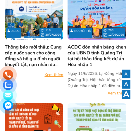
116
296
ACDC
NGUYỆT HÀ
30/07/2026
12/06/2026
Thông báo mời thầu: Cung
ACDC đón nhận bằng khen
cấp nước sạch cho cộng
của UBND tỉnh Quảng Trị
đồng và hộ gia đình người
tại hội thảo tổng kết dự án
khuyết tật, nạn nhân da
Hòa nhập 1
cam tại tỉnh Quảng Trị
Ngày 11/6/2026, tại Đồng Hới
A
Xem thêm
(Quảng Trị), Hội thảo tổng kết
A
Dự án Hòa nhập 1 đã diễn ra
A
với sự tham dự của đại diện Bộ
Xem thêm
Quốc phòng, Đại sứ quán Hoa
Kỳ tại Việt Nam, các cơ quan
quản lý trung ương và địa
phương, các tổ chức đối tác
cùng người khuyết tật và gia
đình người hưởng lợi. Tại hội