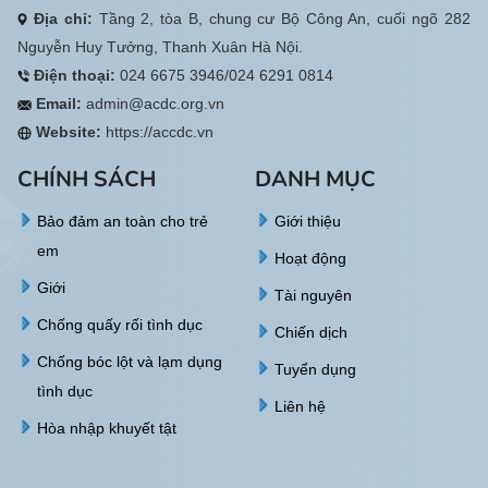
Địa chỉ:
Tầng 2, tòa B, chung cư Bộ Công An, cuối ngõ 282
Nguyễn Huy Tưởng, Thanh Xuân Hà Nội.
Điện thoại:
024 6675 3946/024 6291 0814
Email:
admin@acdc.org.vn
Website:
https://accdc.vn
CHÍNH SÁCH
DANH MỤC
Bảo đảm an toàn cho trẻ
Giới thiệu
em
Hoạt động
Giới
Tài nguyên
Chống quấy rối tình dục
Chiến dịch
Chống bóc lột và lạm dụng
Tuyển dụng
tình dục
Liên hệ
Hòa nhập khuyết tật