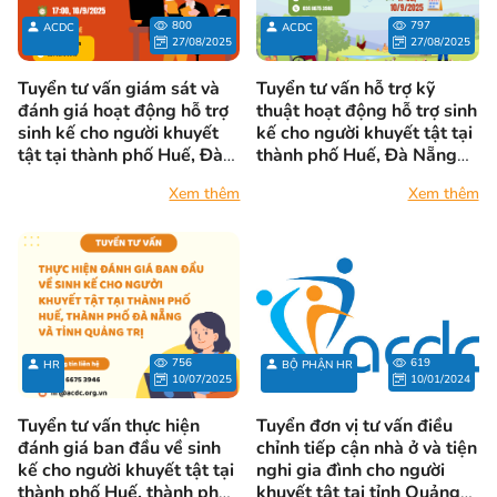
thảo, Viện Nghiên cứu phát
800
797
ACDC
ACDC
triển cộng đồng (ACDC) vinh dự
27/08/2025
27/08/2025
được Chủ tịch UBND tỉnh
Quảng Trị tặng Bằng khen vì
Tuyển tư vấn giám sát và
Tuyển tư vấn hỗ trợ kỹ
những đóng góp trong công tác
đánh giá hoạt động hỗ trợ
thuật hoạt động hỗ trợ sinh
hỗ trợ người khuyết tật trên địa
sinh kế cho người khuyết
kế cho người khuyết tật tại
tật tại thành phố Huế, Đà
thành phố Huế, Đà Nẵng
bàn tỉnh.
Nẵng và tỉnh Quảng Trị
và tỉnh Quảng Trị
Xem thêm
Xem thêm
756
619
HR
BỘ PHẬN HR
10/07/2025
10/01/2024
Tuyển tư vấn thực hiện
Tuyển đơn vị tư vấn điều
đánh giá ban đầu về sinh
chỉnh tiếp cận nhà ở và tiện
kế cho người khuyết tật tại
nghi gia đình cho người
thành phố Huế, thành phố
khuyết tật tại tỉnh Quảng