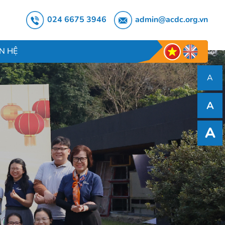
024 6675 3946
admin@acdc.org.vn
ÊN HỆ
A
A
A