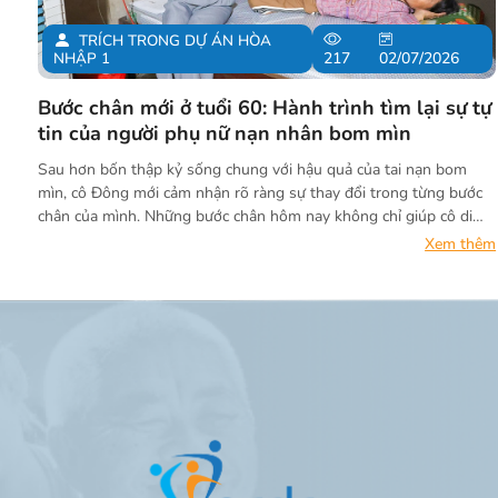
TRÍCH TRONG DỰ ÁN HÒA
NHẬP 1
217
02/07/2026
Bước chân mới ở tuổi 60: Hành trình tìm lại sự tự
tin của người phụ nữ nạn nhân bom mìn
Sau hơn bốn thập kỷ sống chung với hậu quả của tai nạn bom
mìn, cô Đông mới cảm nhận rõ ràng sự thay đổi trong từng bước
chân của mình. Những bước chân hôm nay không chỉ giúp cô di
chuyển dễ dàng hơn, mà còn mang lại sự tự tin và cảm giác được
Xem thêm
tiếp sức sau nhiều năm sống trong âm thầm và chịu đựng.