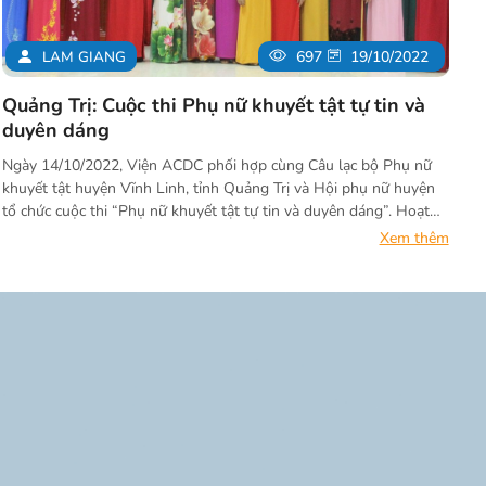
LAM GIANG
697
19/10/2022
Quảng Trị: Cuộc thi Phụ nữ khuyết tật tự tin và
duyên dáng
Ngày 14/10/2022, Viện ACDC phối hợp cùng Câu lạc bộ Phụ nữ
khuyết tật huyện Vĩnh Linh, tỉnh Quảng Trị và Hội phụ nữ huyện
tổ chức cuộc thi “Phụ nữ khuyết tật tự tin và duyên dáng”. Hoạt
động thực hiện nhằm chào mừng 92 năm ngày Phụ nữ Việt Nam
Xem thêm
20/10 và trong khuôn khổ dự án dự án “Tăng cường sự hòa nhập
và sống độc lập cho người khuyết tật”.