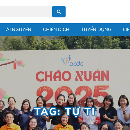
TÀI NGUYÊN
CHIẾN DỊCH
TUYỂN DỤNG
LI
TAG: TỰ TI