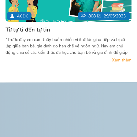
ACDC
808
29/05/2023
Từ tự ti đến tự tin
“Trước đây em cảm thấy buồn nhiều vì ít được giao tiếp và bị cô
lập giữa bạn bè, gia đình do hạn chế về ngôn ngữ. Nay em chủ
động chia sẻ các kiến thức đã học cho bạn bè và gia đình để giúp
các bạn biết bày tỏ ý kiến và ba mẹ của em hiểu rõ hơn về quyền
Xem thêm
của trẻ em và tôn trọng ý kiến của em hơn”.