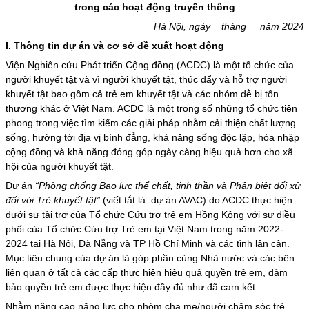
trong các hoạt động truyền thông
Hà Nội, ngày tháng năm 2024
I. Thông tin dự án và cơ sở đề xuất hoạt động
Viện Nghiên cứu Phát triển Cộng đồng (ACDC) là một tổ chức của
người khuyết tật và vì người khuyết tật, thúc đẩy và hỗ trợ người
khuyết tật bao gồm cả trẻ em khuyết tật và các nhóm dễ bị tổn
thương khác ở Việt Nam. ACDC là một trong số những tổ chức tiên
phong trong việc tìm kiếm các giải pháp nhằm cải thiện chất lượng
sống, hướng tới địa vị bình đẳng, khả năng sống độc lập, hòa nhập
cộng đồng và khả năng đóng góp ngày càng hiệu quả hơn cho xã
hội của người khuyết tật.
Dự án
“Phòng chống Bạo lực thể chất, tinh thần và Phân biệt đối xử
đối với Trẻ khuyết tật”
(viết tắt là: dự án AVAC) do ACDC thực hiện
dưới sự tài trợ của Tổ chức Cứu trợ trẻ em Hồng Kông với sự điều
phối của Tổ chức Cứu trợ Trẻ em tại Việt Nam trong năm 2022-
2024 tại Hà Nội, Đà Nẵng và TP Hồ Chí Minh và các tỉnh lân cận.
Mục tiêu chung của dự án là góp phần cùng Nhà nước và các bên
liên quan ở tất cả các cấp thực hiện hiệu quả quyền trẻ em, đảm
bảo quyền trẻ em được thực hiện đầy đủ như đã cam kết.
Nhằm nâng cao năng lực cho nhóm cha mẹ/người chăm sóc trẻ