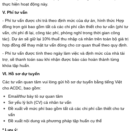
thực hiện hoạt động này.
V. Phí tư vấn
- Phí tư vấn được chi trả theo định mức của dự án, hình thức Hợp
đồng trọn gói bao gồm tất cả các chi phí cần thiết cho tư vấn (phí tư
vấn, chi phí đi lại, công tác phí, phòng nghỉ trong thời gian công
tác). Dự án sẽ giữ lại 10% thuế thu nhập cá nhân trên toàn bộ giá trị
hợp đồng để thay mặt tư vấn đóng cho cơ quan thuế theo quy định.
- Phí tư vấn được tính theo ngày làm việc và định mức của nhà tài
trợ, sẽ thanh toán sau khi nhận được báo cáo hoàn thành từng
khóa tập huấn.
VI. Hồ sơ dự tuyển
Các tư vấn quan tâm vui lòng gửi hồ sơ dự tuyển bằng tiếng Việt
cho ACDC, bao gồm:
Email/thư bày tỏ sự quan tâm
Sơ yếu lý lịch (CV) cá nhân tư vấn
Đề xuất về mức phí bao gồm tất cả các chi phí cần thiết cho tư
vấn
Đề xuất nội dung và phương pháp tập huấn cụ thể
* Lưu ý: