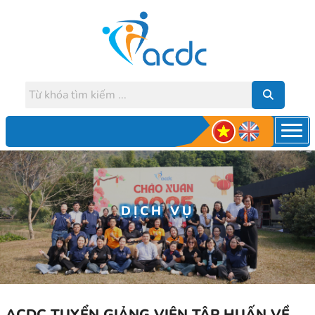
DỊCH VỤ
ACDC TUYỂN GIẢNG VIÊN TẬP HUẤN VỀ