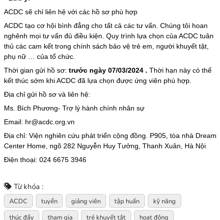
ACDC sẽ chỉ liên hệ với các hồ sơ phù hợp
ACDC tạo cơ hội bình đẳng cho tất cả các tư vấn. Chúng tôi hoan
nghênh mọi tư vấn đủ điều kiện. Quy trình lựa chọn của ACDC tuân
thủ các cam kết trong chính sách bảo vệ trẻ em, người khuyết tật,
phụ nữ … của tổ chức.
Thời gian gửi hồ sơ:
trước ngày 07/03/2024 .
Thời hạn này có thể
kết thúc sớm khi ACDC đã lựa chọn được ứng viên phù hợp.
Địa chỉ gửi hồ sơ và liên hệ:
Ms. Bích Phương- Trợ lý hành chính nhân sự
Email: hr@acdc.org.vn
Địa chỉ: Viện nghiên cứu phát triển cộng đồng. P905, tòa nhà Dream
Center Home, ngõ 282 Nguyễn Huy Tưởng, Thanh Xuân, Hà Nội
Điện thoại: 024 6675 3946
Từ khóa :
ACDC
tuyển
giảng viên
tập huấn
kỹ năng
thúc đẩy
tham gia
trẻ khuyết tật
hoạt động