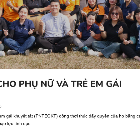
HO PHỤ NỮ VÀ TRẺ EM GÁI
0
rẻ em gái khuyết tật (PNTEGKT) đồng thời thúc đẩy quyền của họ bằng c
̣o lực tình dục.