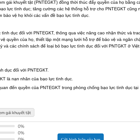
rẻ em gái khuyết tật (PNTEGKT) đồng thời thúc đẩy quyền của họ bằng c
bạo lực tình dục; tăng cường các hệ thống hỗ trợ cho PNTEGKT cũng
ảo vệ họ khỏi các vấn đề bạo lực tình dục.
ực tình dục đối với PNTEGKT, thông qua việc nâng cao nhận thức và tra
ệ quyền của họ, thiết lập một mạng lưới hỗ trợ để bảo vệ và ngăn ch
ý và các chính sách để loại bỏ bạo lực tình dục đối với PNTGKT ở Việt
ình dục đối với PNTEGKT.
KT là nạn nhân của bạo lực tình dục.
n quan đến quyền của PNTEGKT trong phòng chống bạo lực tình dục tại
em gái khuyết tật
0%
0%
0%
Gửi bình luận của bạn