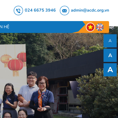
024 6675 3946
admin@acdc.org.vn
ÊN HỆ
A
A
A