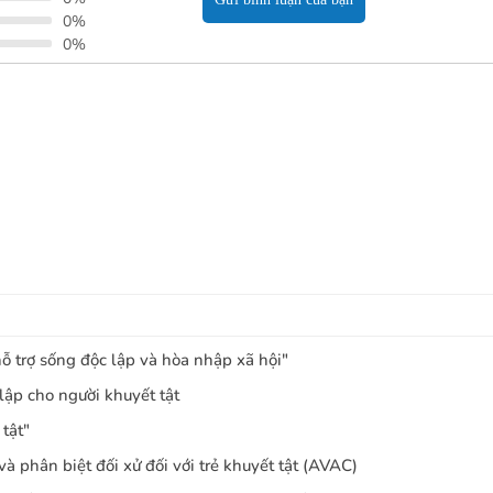
0%
0%
hỗ trợ sống độc lập và hòa nhập xã hội"
ập cho người khuyết tật
tật"
à phân biệt đối xử đối với trẻ khuyết tật (AVAC)