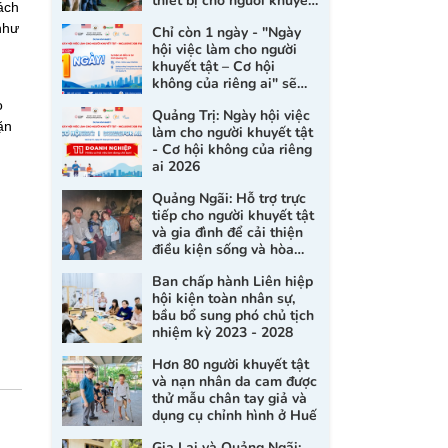
thiết bị cho người khuyết
ách
tật và nạn nhân da cam
 như
Chỉ còn 1 ngày - "Ngày
hội việc làm cho người
khuyết tật – Cơ hội
không của riêng ai" sẽ
chính thức diễn ra tại
o
Quảng Trị: Ngày hội việc
Quảng Trị
ặn
làm cho người khuyết tật
- Cơ hội không của riêng
ai 2026
Quảng Ngãi: Hỗ trợ trực
tiếp cho người khuyết tật
và gia đình để cải thiện
điều kiện sống và hòa
nhập xã hội
Ban chấp hành Liên hiệp
hội kiện toàn nhân sự,
bầu bổ sung phó chủ tịch
nhiệm kỳ 2023 - 2028
Hơn 80 người khuyết tật
và nạn nhân da cam được
thử mẫu chân tay giả và
dụng cụ chỉnh hình ở Huế
Gia Lai và Quảng Ngãi: