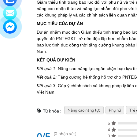
Giảm thiểu tình trang bạo lực đối với phụ nữ và t
nâng cao nhận thức và năng lực nhằm đối phó với 
các khung pháp lý và các chính sách liên quan nhằm b
MỤC TIÊU CỦA DỰ ÁN
Dự án nhằm mục đích Giảm thiểu tình trạng bạo l
quyền để PNTEGKT trở nên độc lập hơn nhằm bảo v
bạo lực tình dục đồng thời tăng cường khung pháp l
Nam.
KẾT QUẢ DỰ KIẾN
Kết quả 1
: Nâng cao năng lực ngăn chặn bạo lực t
Kết quả 2:
Tăng cường hệ thống hỗ trợ cho PNTEG
Kết quả 3
: Góp ý chính sách và khung pháp lý liê
Việt Nam.
Nâng cao năng lực
Phụ nữ
Trẻ 
Từ khóa :
5
4
0/5
(
0
nhận xét)
3