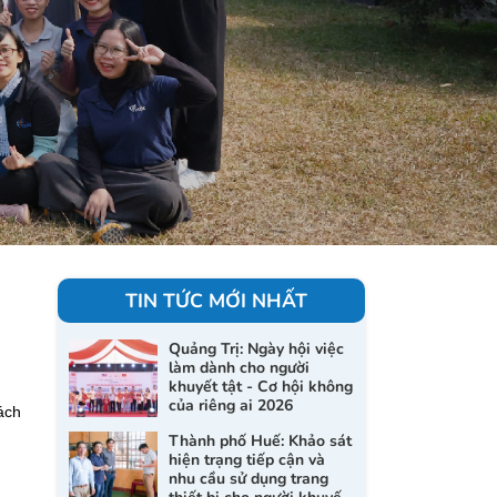
TIN TỨC MỚI NHẤT
Quảng Trị: Ngày hội việc
làm dành cho người
khuyết tật - Cơ hội không
của riêng ai 2026
ách
Thành phố Huế: Khảo sát
hiện trạng tiếp cận và
nhu cầu sử dụng trang