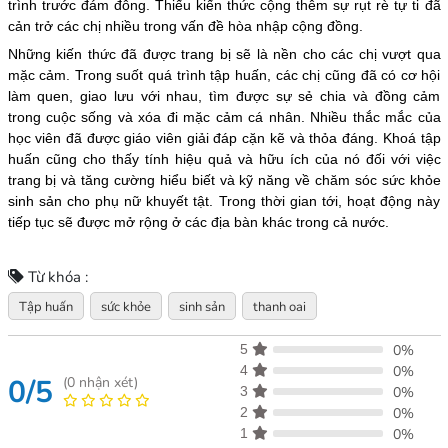
trình trước đám đông. Thiếu kiến thức cộng thêm sự rụt rè tự ti đã
cản trở các chị nhiều trong vấn đề hòa nhập cộng đồng.
Những kiến thức đã được trang bị sẽ là nền cho các chị vượt qua
mặc cảm. Trong suốt quá trình tập huấn, các chị cũng đã có cơ hội
làm quen, giao lưu với nhau, tìm được sự sẻ chia và đồng cảm
trong cuộc sống và xóa đi mặc cảm cá nhân. Nhiều thắc mắc của
học viên đã được giáo viên giải đáp cặn kẽ và thỏa đáng. Khoá tập
huấn cũng cho thấy tính hiệu quả và hữu ích của nó đối với việc
trang bị và tăng cường hiểu biết và kỹ năng về chăm sóc sức khỏe
sinh sản cho phụ nữ khuyết tật. Trong thời gian tới, hoạt động này
tiếp tục sẽ được mở rộng ở các địa bàn khác trong cả nước.
Từ khóa :
Tập huấn
sức khỏe
sinh sản
thanh oai
5
0%
4
0%
0/5
(
0
nhận xét)
3
0%
2
0%
1
0%