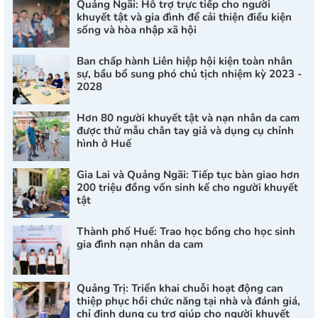
Quảng Ngãi: Hỗ trợ trực tiếp cho người
khuyết tật và gia đình để cải thiện điều kiện
sống và hòa nhập xã hội
Ban chấp hành Liên hiệp hội kiện toàn nhân
sự, bầu bổ sung phó chủ tịch nhiệm kỳ 2023 -
2028
Hơn 80 người khuyết tật và nạn nhân da cam
được thử mẫu chân tay giả và dụng cụ chỉnh
hình ở Huế
Gia Lai và Quảng Ngãi: Tiếp tục bàn giao hơn
200 triệu đồng vốn sinh kế cho người khuyết
tật
Thành phố Huế: Trao học bổng cho học sinh
gia đình nạn nhân da cam
Quảng Trị: Triển khai chuỗi hoạt động can
thiệp phục hồi chức năng tại nhà và đánh giá,
chỉ định dụng cụ trợ giúp cho người khuyết