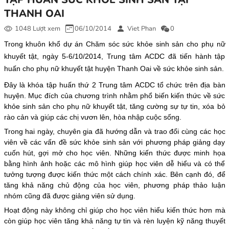
THANH OAI
1048 Lượt xem
06/10/2014
Viet Phan
0
Trong khuôn khổ dự án Chăm sóc sức khỏe sinh sản cho phụ nữ
khuyết tật, ngày 5-6/10/2014, Trung tâm ACDC đã tiến hành tập
huấn cho phụ nữ khuyết tật huyện Thanh Oai về sức khỏe sinh sản.
Đây là khóa tập huấn thứ 2 Trung tâm ACDC tổ chức trên địa bàn
huyện. Mục đích của chương trình nhằm phổ biến kiến thức về sức
khỏe sinh sản cho phụ nữ khuyết tật, tăng cường sự tự tin, xóa bỏ
rào cản và giúp các chị vươn lên, hòa nhập cuộc sống.
Trong hai ngày, chuyên gia đã hướng dẫn và trao đổi cùng các học
viên về các vấn đề sức khỏe sinh sản với phương pháp giảng dạy
cuốn hút, gợi mở cho học viên. Những kiến thức được minh họa
bằng hình ảnh hoặc các mô hình giúp học viên dễ hiểu và có thể
tưởng tượng được kiến thức một cách chính xác. Bên cạnh đó, để
tăng khả năng chủ động của học viên, phương pháp thảo luận
nhóm cũng đã được giảng viên sử dụng.
Hoạt động này không chỉ giúp cho học viên hiểu kiến thức hơn mà
còn giúp học viên tăng khả năng tự tin và rèn luyện kỹ năng thuyết