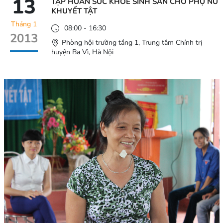
13
TẬP HUẤN SỨC KHỎE SINH SẢN CHO PHỤ NỮ
KHUYẾT TẬT
Tháng 1
08:00 - 16:30
2013
Phòng hội trường tầng 1, Trung tâm Chính trị
huyện Ba Vì, Hà Nội