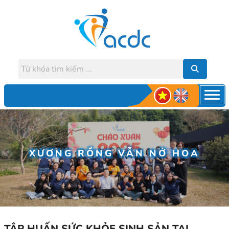
XƯƠNG RỒNG VẪN NỞ HOA
TẬP HUẤN SỨC KHỎE SINH SẢN TẠI