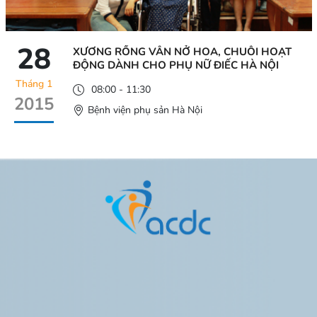
28
XƯƠNG RỒNG VẪN NỞ HOA, CHUỖI HOẠT
ĐỘNG DÀNH CHO PHỤ NỮ ĐIẾC HÀ NỘI
Tháng 1
08:00 - 11:30
2015
Bệnh viện phụ sản Hà Nội