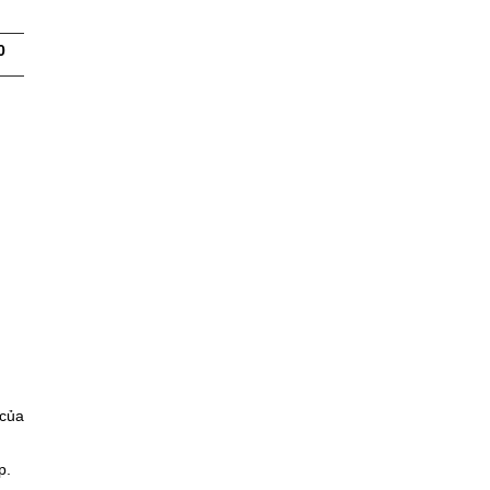
0
 của
p.