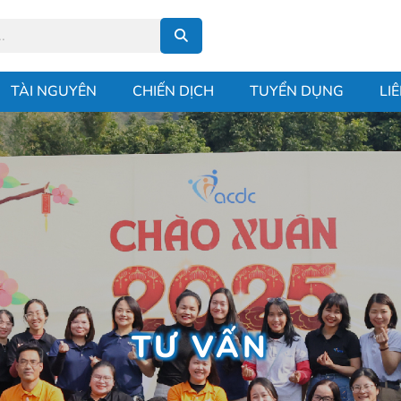
TÀI NGUYÊN
CHIẾN DỊCH
TUYỂN DỤNG
LI
TƯ VẤN