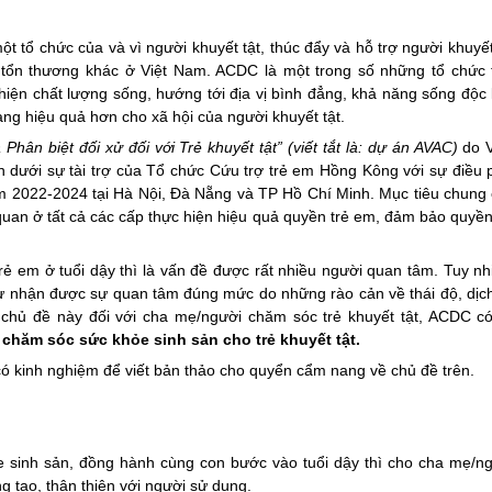
 tổ chức của và vì người khuyết tật, thúc đẩy và hỗ trợ người khuyết
 tổn thương khác ở Việt Nam. ACDC là một trong số những tổ chức 
hiện chất lượng sống, hướng tới địa vị bình đẳng, khả năng sống độc 
g hiệu quả hơn cho xã hội của người khuyết tật.
Phân biệt đối xử đối với Trẻ khuyết tật” (viết tắt là: dự án AVAC)
do V
 dưới sự tài trợ của Tổ chức Cứu trợ trẻ em Hồng Kông với sự điều 
m 2022-2024 tại Hà Nội, Đà Nẵng và TP Hồ Chí Minh. Mục tiêu chung
uan ở tất cả các cấp thực hiện hiệu quả quyền trẻ em, đảm bảo quyền
rẻ em ở tuổi dậy thì là vấn đề được rất nhiều người quan tâm. Tuy nh
c sự nhận được sự quan tâm đúng mức do những rào cản về thái độ, dịc
 chủ đề này đối với cha mẹ/người chăm sóc trẻ khuyết tật, ACDC c
chăm sóc sức khỏe sinh sản cho trẻ khuyết tật.
ó kinh nghiệm để viết bản thảo cho quyển cẩm nang về chủ đề trên.
e sinh sản, đồng hành cùng con bước vào tuổi dậy thì cho cha mẹ/n
g tạo, thân thiện với người sử dụng.