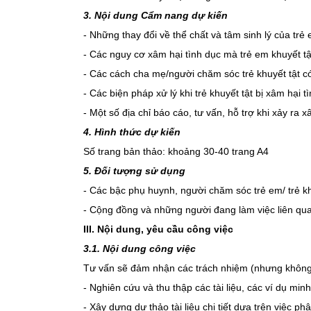
3. Nội dung Cẩm nang dự kiến
- Những thay đổi về thể chất và tâm sinh lý của trẻ 
- Các nguy cơ xâm hại tình dục mà trẻ em khuyết tậ
- Các cách cha mẹ/người chăm sóc trẻ khuyết tật c
- Các biện pháp xử lý khi trẻ khuyết tật bị xâm hại t
- Một số địa chỉ báo cáo, tư vấn, hỗ trợ khi xảy ra xâ
4. Hình thức dự kiến
Số trang bản thảo: khoảng 30-40 trang A4
5. Đối tượng sử dụng
- Các bậc phụ huynh, người chăm sóc trẻ em/ trẻ kh
- Cộng đồng và những người đang làm việc liên qua
III. Nội dung, yêu cầu công việc
3.1. Nội dung công việc
Tư vấn sẽ đảm nhận các trách nhiệm (nhưng không 
- Nghiên cứu và thu thập các tài liệu, các ví dụ mi
- Xây dựng dự thảo tài liệu chi tiết dựa trên việc phâ