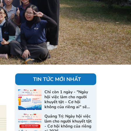
TIN TỨC MỚI NHẤT
Chỉ còn 1 ngày - "Ngày
hội việc làm cho người
khuyết tật – Cơ hội
không của riêng ai" sẽ
chính thức diễn ra tại
Quảng Trị: Ngày hội việc
Quảng Trị
làm cho người khuyết tật
- Cơ hội không của riêng