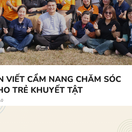
N VIẾT CẨM NANG CHĂM SÓC
HO TRẺ KHUYẾT TẬT
0