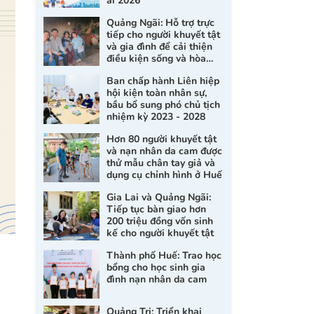
ai 2026
Quảng Ngãi: Hỗ trợ trực
tiếp cho người khuyết tật
và gia đình để cải thiện
điều kiện sống và hòa
nhập xã hội
Ban chấp hành Liên hiệp
hội kiện toàn nhân sự,
bầu bổ sung phó chủ tịch
nhiệm kỳ 2023 - 2028
Hơn 80 người khuyết tật
và nạn nhân da cam được
thử mẫu chân tay giả và
dụng cụ chỉnh hình ở Huế
Gia Lai và Quảng Ngãi:
Tiếp tục bàn giao hơn
200 triệu đồng vốn sinh
kế cho người khuyết tật
Thành phố Huế: Trao học
bổng cho học sinh gia
đình nạn nhân da cam
Quảng Trị: Triển khai