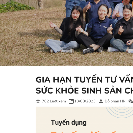
GIA HẠN TUYỂN TƯ VẤ
SỨC KHỎE SINH SẢN C
762 Lượt xem
13/08/2023
Bộ phận HR