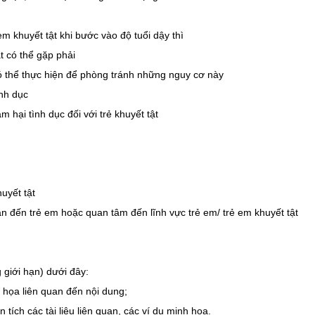
em khuyết tật khi bước vào độ tuổi dậy thì
t có thể gặp phải
ó thể thực hiện để phòng tránh những nguy cơ này
ình dục
m hại tình dục đối với trẻ khuyết tật
uyết tật
n đến trẻ em hoặc quan tâm đến lĩnh vực trẻ em/ trẻ em khuyết tật
giới hạn) dưới đây:
nh họa liên quan đến nội dung;
n tích các tài liệu liên quan, các ví dụ minh họa.