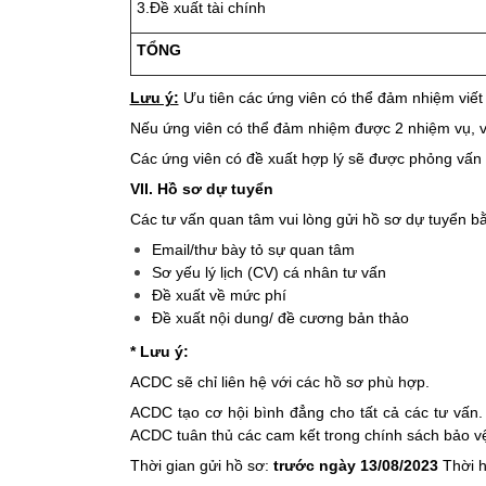
3.Đề xuất tài chính
TỔNG
Lưu ý:
Ưu tiên các ứng viên có thể đảm nhiệm viết 
Nếu ứng viên có thể đảm nhiệm được 2 nhiệm vụ, vui
Các ứng viên có đề xuất hợp lý sẽ được phỏng vấn 
VII. Hồ sơ dự tuyển
Các tư vấn quan tâm vui lòng gửi hồ sơ dự tuyển b
Email/thư bày tỏ sự quan tâm
Sơ yếu lý lịch (CV) cá nhân tư vấn
Đề xuất về mức phí
Đề xuất nội dung/ đề cương bản thảo
* Lưu ý:
ACDC sẽ chỉ liên hệ với các hồ sơ phù hợp.
ACDC tạo cơ hội bình đẳng cho tất cả các tư vấn.
ACDC tuân thủ các cam kết trong chính sách bảo vệ
Thời gian gửi hồ sơ:
trước ngày 13/08/2023
Thời h