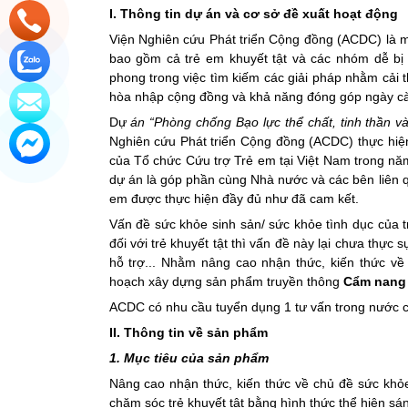
I. Thông tin dự án và cơ sở đề xuất hoạt động
Viện Nghiên cứu Phát triển Cộng đồng (ACDC) là một
bao gồm cả trẻ em khuyết tật và các nhóm dễ bị
phong trong việc tìm kiếm các giải pháp nhằm cải t
hòa nhập cộng đồng và khả năng đóng góp ngày càn
Dự
án “Phòng chống Bạo lực thể chất, tinh thần và 
Nghiên cứu Phát triển Cộng đồng (ACDC) thực hiện
của Tổ chức Cứu trợ Trẻ em tại Việt Nam trong nă
dự án là góp phần cùng Nhà nước và các bên liên q
em được thực hiện đầy đủ như đã cam kết.
Vấn đề sức khỏe sinh sản/ sức khỏe tình dục của t
đối với trẻ khuyết tật thì vấn đề này lại chưa thự
hỗ trợ... Nhằm nâng cao nhận thức, kiến thức về
hoạch xây dựng sản phẩm truyền thông
Cẩm nang 
ACDC có nhu cầu tuyển dụng 1 tư vấn trong nước c
II. Thông tin về sản phẩm
1. Mục tiêu của sản phẩm
Nâng cao nhận thức, kiến thức về chủ đề sức khỏ
chăm sóc trẻ khuyết tật bằng hình thức thể hiện sán