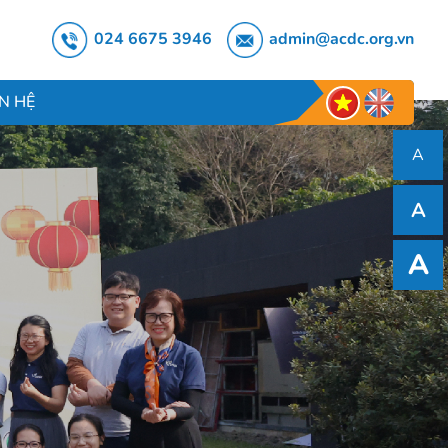
024 6675 3946
admin@acdc.org.vn
ÊN HỆ
A
A
A