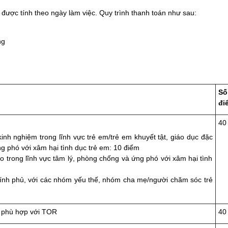
và được tính theo ngày làm việc. Quy trình thanh toán như sau:
ng
Số
đi
40
inh nghiệm trong lĩnh vực trẻ em/trẻ em khuyết tật, giáo dục đặc
ng phó với xâm hại tình dục trẻ em: 10 điểm
áo trong lĩnh vực tâm lý, phòng chống và ứng phó với xâm hại tình
chính phủ, với các nhóm yếu thế, nhóm cha mẹ/người chăm sóc trẻ
, phù hợp với TOR
40