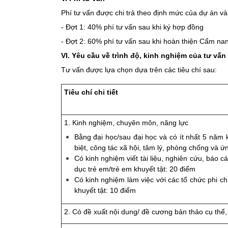
Phí tư vấn được chi trả theo định mức của dự án 
- Đợt 1: 40% phí tư vấn sau khi ký hợp đồng
- Đợt 2: 60% phí tư vấn sau khi hoàn thiện Cẩm na
VI. Yêu cầu về trình độ, kinh nghiệm của tư vấn
Tư vấn được lựa chọn dựa trên các tiêu chí sau:
Tiêu chí chi tiết
1. Kinh nghiệm, chuyên môn, năng lực
Bằng đại học/sau đại học và có ít nhất 5 năm k
biệt, công tác xã hội, tâm lý, phòng chống và ứ
Có kinh nghiệm viết tài liệu, nghiên cứu, báo c
dục trẻ em/trẻ em khuyết tật: 20 điểm
Có kinh nghiệm làm việc với các tổ chức phi 
khuyết tật: 10 điểm
2. Có đề xuất nội dung/ đề cương bản thảo cụ thể