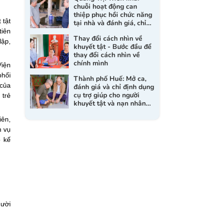
chuỗi hoạt động can
thiệp phục hồi chức năng
 tật
tại nhà và đánh giá, chỉ
định dụng cụ trợ giúp cho
tiên
Thay đổi cách nhìn về
người khuyết tật
lập,
khuyết tật - Bước đầu để
thay đổi cách nhìn về
chính mình
iện
phối
Thành phố Huế: Mở ca,
 của
đánh giá và chỉ định dụng
cụ trợ giúp cho người
 trẻ
khuyết tật và nạn nhân
da cam
iên,
h vụ
ó kế
gười