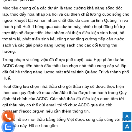
Mục tiêu chung của các dự án là tăng cường khả năng sống độc
lập, thúc đẩy hòa nhập xã hội và cải thiện chất lượng cuộc sống cho
người khuyết tật và nạn nhân chất độc da cam tại tỉnh Quảng Trị và
thành phố Huế. Thông qua các dự án này, nhiều hoạt động hỗ trợ
trực tiếp sẽ được triển khai nhằm cải thiện điều kiện sinh hoạt, hỗ
trợ tâm lý, phát triển sinh kế, cũng như tăng cường tiếp cận nước
sạch và các giải pháp năng lượng sạch cho các đối tượng thụ
hưởng.
Trong phạm vi công việc đã được phê duyệt của Hợp phần dự án,
ACDC đang tiến hành đấu thầu lựa chọn nhà thầu cung cấp và lắp
đặt 04 hệ thống năng lượng mặt trời tại tỉnh Quảng Trị và thành phố
Huế.
Hoạt động lựa chọn nhà thầu cho gói thầu này sẽ được thực hiện
theo các quy định về mua sắm/đấu thầu được ban hành trong Quy
định tài chính của ACDC. Các nhà thầu đủ điều kiện quan tâm tới
gói thầu này có thể gửi email tới tổ chức ACDC qua địa chỉ:
muasam@acdc.org.vn nếu cần thêm thông tin.
A
Một bộ hồ sơ mời thầu bằng tiếng Việt được cung cấp cùng với Thư
A
mời thầu này. Hồ sơ bao gồm: