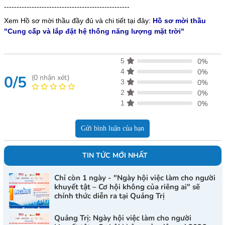
--------------------------------------------------
Xem Hồ sơ mời thầu đầy đủ và chi tiết tại đây:
Hồ sơ mời thầu
"Cung cấp và lắp đặt hệ thống năng lượng mặt trời"
5
0%
4
0%
0/5
(
0
nhận xét)
3
0%
2
0%
1
0%
Gửi bình luận của bạn
TIN TỨC MỚI NHẤT
Chỉ còn 1 ngày - "Ngày hội việc làm cho người
khuyết tật – Cơ hội không của riêng ai" sẽ
chính thức diễn ra tại Quảng Trị
Quảng Trị: Ngày hội việc làm cho người