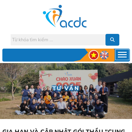
TƯ VẤN
GIA HẠN VÀ CẬP NHẬT GÓI THẦU "CUNG