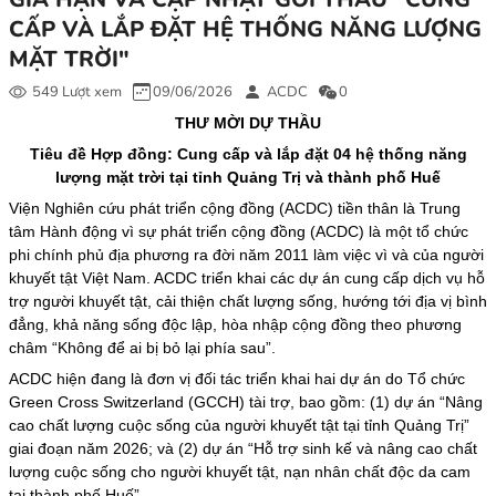
CẤP VÀ LẮP ĐẶT HỆ THỐNG NĂNG LƯỢNG
MẶT TRỜI"
549 Lượt xem
09/06/2026
ACDC
0
THƯ MỜI DỰ THẦU
Tiêu đề Hợp đồng: Cung cấp và lắp đặt 04 hệ thống năng
lượng mặt trời tại tỉnh Quảng Trị và thành phố Huế
Viện Nghiên cứu phát triển cộng đồng (ACDC) tiền thân là Trung
tâm Hành động vì sự phát triển cộng đồng (ACDC) là một tổ chức
phi chính phủ địa phương ra đời năm 2011 làm việc vì và của người
khuyết tật Việt Nam. ACDC triển khai các dự án cung cấp dịch vụ hỗ
trợ người khuyết tật, cải thiện chất lượng sống, hướng tới địa vị bình
đẳng, khả năng sống độc lập, hòa nhập cộng đồng theo phương
châm “Không để ai bị bỏ lại phía sau”.
ACDC hiện đang là đơn vị đối tác triển khai hai dự án do Tổ chức
Green Cross Switzerland (GCCH) tài trợ, bao gồm: (1) dự án “Nâng
cao chất lượng cuộc sống của người khuyết tật tại tỉnh Quảng Trị”
giai đoạn năm 2026; và (2) dự án “Hỗ trợ sinh kế và nâng cao chất
lượng cuộc sống cho người khuyết tật, nạn nhân chất độc da cam
tại thành phố Huế”.