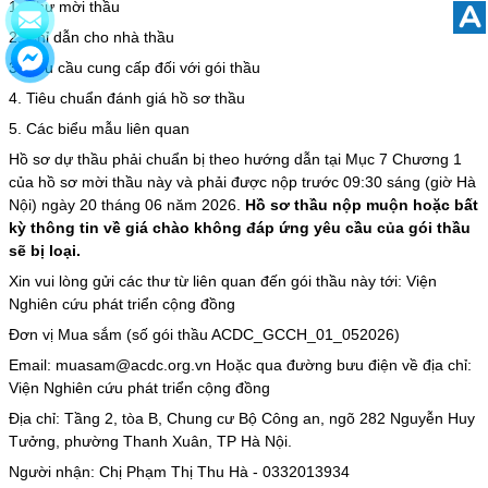
A
1. Thư mời thầu
2. Chỉ dẫn cho nhà thầu
3. Yêu cầu cung cấp đối với gói thầu
4. Tiêu chuẩn đánh giá hồ sơ thầu
5. Các biểu mẫu liên quan
Hồ sơ dự thầu phải chuẩn bị theo hướng dẫn tại Mục 7 Chương 1
của hồ sơ mời thầu này và phải được nộp trước 09:30 sáng (giờ Hà
Nội) ngày 20 tháng 06 năm 2026.
Hồ sơ thầu nộp muộn hoặc bất
kỳ thông tin về giá chào không đáp ứng yêu cầu của gói thầu
sẽ bị loại.
Xin vui lòng gửi các thư từ liên quan đến gói thầu này tới: Viện
Nghiên cứu phát triển cộng đồng
Đơn vị Mua sắm (số gói thầu ACDC_GCCH_01_052026)
Email: muasam@acdc.org.vn Hoặc qua đường bưu điện về địa chỉ:
Viện Nghiên cứu phát triển cộng đồng
Địa chỉ: Tầng 2, tòa B, Chung cư Bộ Công an, ngõ 282 Nguyễn Huy
Tưởng, phường Thanh Xuân, TP Hà Nội.
Người nhận: Chị Phạm Thị Thu Hà - 0332013934