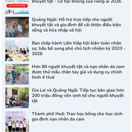
khuyết tật - Cơ hội không của riêng ai 2026
Quảng Ngãi: Hỗ trợ trực tiếp cho người
khuyết tật và gia đình để cải thiện điều kiện
sống và hòa nhập xã hội
Ban chấp hành Liên hiệp hội kiện toàn nhân
sự, bầu bổ sung phó chủ tịch nhiệm kỳ 2023 -
2028
Hơn 80 người khuyết tật và nạn nhân da cam
được thử mẫu chân tay giả và dụng cụ chỉnh
hình ở Huế
Gia Lai và Quảng Ngãi: Tiếp tục bàn giao hơn
200 triệu đồng vốn sinh kế cho người khuyết
tật
Thành phố Huế: Trao học bổng cho học sinh
gia đình nạn nhân da cam