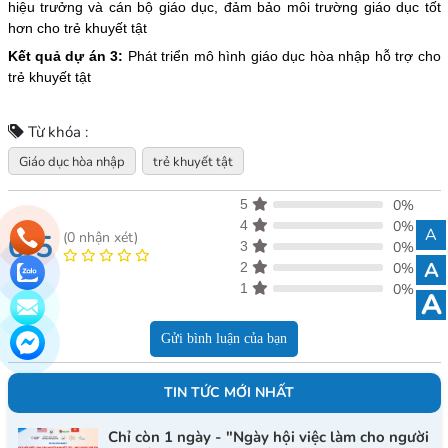
hiệu trưởng và cán bộ giáo dục, đảm bảo môi trường giáo dục tốt
hơn cho trẻ khuyết tật
Kết quả dự án 3:
Phát triển mô hình giáo dục hòa nhập hỗ trợ cho
trẻ khuyết tật
Từ khóa :
Giáo dục hòa nhập
trẻ khuyết tật
5
0%
4
0%
A
0/5
(
0
nhận xét)
3
0%
A
2
0%
1
0%
A
Gửi bình luận của bạn
TIN TỨC MỚI NHẤT
Chỉ còn 1 ngày - "Ngày hội việc làm cho người