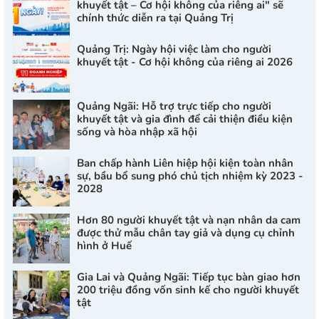
khuyết tật – Cơ hội không của riêng ai" sẽ
chính thức diễn ra tại Quảng Trị
Quảng Trị: Ngày hội việc làm cho người
khuyết tật - Cơ hội không của riêng ai 2026
Quảng Ngãi: Hỗ trợ trực tiếp cho người
khuyết tật và gia đình để cải thiện điều kiện
sống và hòa nhập xã hội
Ban chấp hành Liên hiệp hội kiện toàn nhân
sự, bầu bổ sung phó chủ tịch nhiệm kỳ 2023 -
2028
Hơn 80 người khuyết tật và nạn nhân da cam
được thử mẫu chân tay giả và dụng cụ chỉnh
hình ở Huế
Gia Lai và Quảng Ngãi: Tiếp tục bàn giao hơn
200 triệu đồng vốn sinh kế cho người khuyết
tật