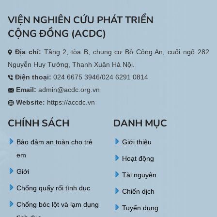
VIỆN NGHIÊN CỨU PHÁT TRIỂN
CỘNG ĐỒNG (ACDC)
Địa chỉ:
Tầng 2, tòa B, chung cư Bộ Công An, cuối ngõ 282
Nguyễn Huy Tưởng, Thanh Xuân Hà Nội.
Điện thoại:
024 6675 3946/024 6291 0814
Email:
admin@acdc.org.vn
Website:
https://accdc.vn
CHÍNH SÁCH
DANH MỤC
Bảo đảm an toàn cho trẻ
Giới thiệu
em
Hoạt động
Giới
Tài nguyên
Chống quấy rối tình dục
Chiến dịch
Chống bóc lột và lạm dụng
Tuyển dụng