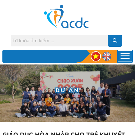
DỰ ÁN
GIÁO DỤC HÒA NHẬP CHO TRẺ KHUYẾT