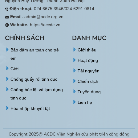
Nguyễn Huy Tưởng, Thanh Xuân Hà Nội.
Điện thoại:
024 6675 3946/024 6291 0814
Email:
admin@acdc.org.vn
Website:
https://accdc.vn
CHÍNH SÁCH
DANH MỤC
Bảo đảm an toàn cho trẻ
Giới thiệu
em
Hoạt động
Giới
Tài nguyên
Chống quấy rối tình dục
Chiến dịch
Chống bóc lột và lạm dụng
Tuyển dụng
tình dục
Liên hệ
Hòa nhập khuyết tật
Copyright 2025@ ACDC Viện Nghiên cứu phát triển cộng đồng