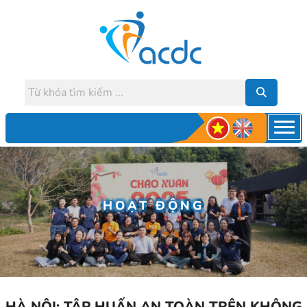
HOẠT ĐỘNG
HÀ NỘI: TẬP HUẤN AN TOÀN TRÊN KHÔNG