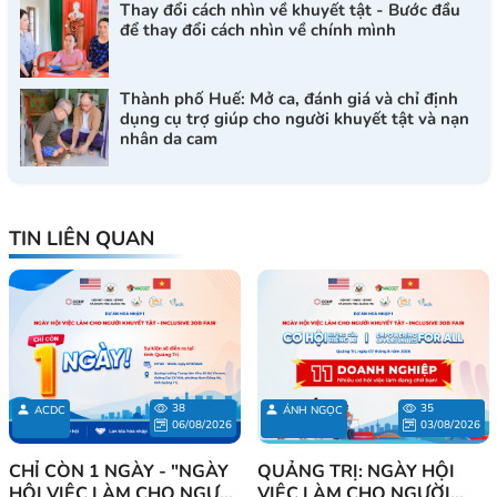
Thay đổi cách nhìn về khuyết tật - Bước đầu
để thay đổi cách nhìn về chính mình
Thành phố Huế: Mở ca, đánh giá và chỉ định
dụng cụ trợ giúp cho người khuyết tật và nạn
nhân da cam
TIN LIÊN QUAN
38
35
ACDC
ÁNH NGỌC
06/08/2026
03/08/2026
CHỈ CÒN 1 NGÀY - "NGÀY
QUẢNG TRỊ: NGÀY HỘI
HỘI VIỆC LÀM CHO NGƯỜI
VIỆC LÀM CHO NGƯỜI