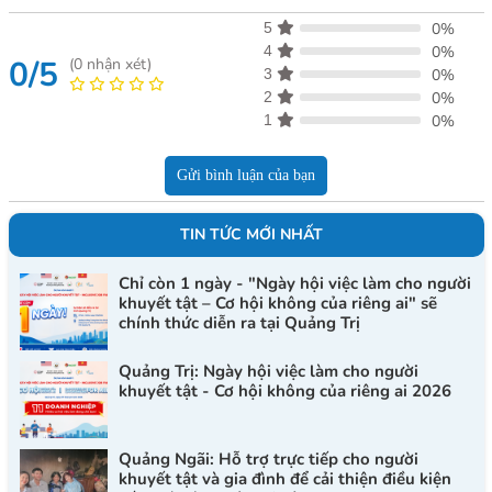
5
0%
4
0%
0/5
(
0
nhận xét)
3
0%
2
0%
1
0%
Gửi bình luận của bạn
TIN TỨC MỚI NHẤT
Chỉ còn 1 ngày - "Ngày hội việc làm cho người
khuyết tật – Cơ hội không của riêng ai" sẽ
chính thức diễn ra tại Quảng Trị
Quảng Trị: Ngày hội việc làm cho người
khuyết tật - Cơ hội không của riêng ai 2026
Quảng Ngãi: Hỗ trợ trực tiếp cho người
khuyết tật và gia đình để cải thiện điều kiện