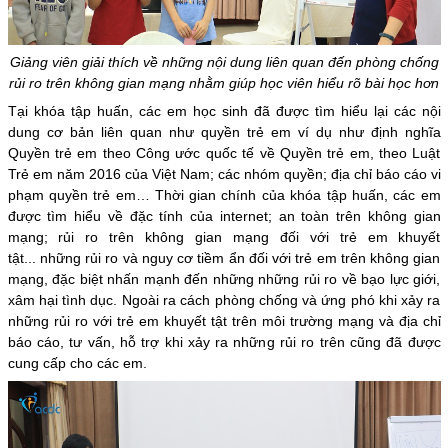
Giảng viên giải thích về những nội dung liên quan đến phòng chống
rủi ro trên không gian mạng nhằm giúp học viên hiểu rõ bài học hơn
Tại khóa tập huấn, các em học sinh đã được tìm hiểu lại các nội
dung cơ bản liên quan như quyền trẻ em ví dụ như định nghĩa
Quyền trẻ em theo Công ước quốc tế về Quyền trẻ em, theo Luật
Trẻ em năm 2016 của Việt Nam; các nhóm quyền; địa chỉ báo cáo vi
phạm quyền trẻ em… Thời gian chính của khóa tập huấn, các em
được tìm hiểu về đặc tính của internet; an toàn trên không gian
mạng; rủi ro trên không gian mạng đối với trẻ em khuyết
tật... những rủi ro và nguy cơ tiềm ẩn đối với trẻ em trên không gian
mạng, đặc biệt nhấn mạnh đến những những rủi ro về bạo lực giới,
xâm hại tình dục. Ngoài ra cách phòng chống và ứng phó khi xảy ra
những rủi ro với trẻ em khuyết tật trên môi trường mạng và địa chỉ
báo cáo, tư vấn, hỗ trợ khi xảy ra những rủi ro trên cũng đã được
cung cấp cho các em.