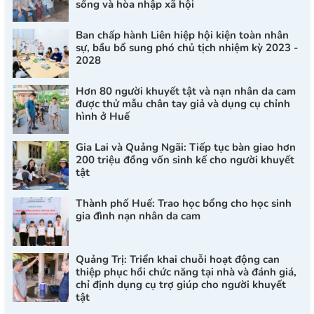
sống và hòa nhập xã hội
Ban chấp hành Liên hiệp hội kiện toàn nhân
sự, bầu bổ sung phó chủ tịch nhiệm kỳ 2023 -
2028
Hơn 80 người khuyết tật và nạn nhân da cam
được thử mẫu chân tay giả và dụng cụ chỉnh
hình ở Huế
Gia Lai và Quảng Ngãi: Tiếp tục bàn giao hơn
200 triệu đồng vốn sinh kế cho người khuyết
tật
Thành phố Huế: Trao học bổng cho học sinh
gia đình nạn nhân da cam
Quảng Trị: Triển khai chuỗi hoạt động can
thiệp phục hồi chức năng tại nhà và đánh giá,
chỉ định dụng cụ trợ giúp cho người khuyết
tật