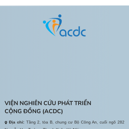
điều kiện sống và thúc đẩy hòa
nhập cộng đồng tại 5 xã: Đăk Tô,
Ngọk Tụ, Sa Loong, Dục Nông và
Bờ Y. Thông qua hoạt động, 53
người khuyết tật và gia đình đã
được hỗ trợ các thiết bị, dụng cụ
phù hợp với nhu cầu và điều kiện
thực tế, góp phần nâng cao khả
năng tự lập trong sinh hoạt hằng
ngày.
VIỆN NGHIÊN CỨU PHÁT TRIỂN
CỘNG ĐỒNG (ACDC)
Địa chỉ:
Tầng 2, tòa B, chung cư Bộ Công An, cuối ngõ 282