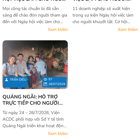
KHUYẾT TẬT – CƠ HỘI
KHUYẾT TẬT - CƠ HỘI
Mọi công tác chuẩn bị đã sẵn
11 doanh nghiệp sẽ xuất hiện
KHÔNG CỦA RIÊNG AI" SẼ
KHÔNG CỦA RIÊNG AI
sàng để chào đón người tham gia
trong sự kiện Ngày hội việc làm
CHÍNH THỨC DIỄN RA TẠI
2026
đến với Ngày hội việc làm cho
cho người khuyết tật: Cơ hội
QUẢNG TRỊ
người khuyết tật – Cơ hội không
không của riêng ai 2026 tại
Xem thêm
Xem thêm
của riêng ai 2026.
Quảng Trị. Họ là ai?
97
TRẦN DIỆU
26/07/2026
QUẢNG NGÃI: HỖ TRỢ
TRỰC TIẾP CHO NGƯỜI
KHUYẾT TẬT VÀ GIA ĐÌNH
Từ ngày 24 – 26/7/2026, Viện
ĐỂ CẢI THIỆN ĐIỀU KIỆN
ACDC phối hợp với Sở Y tế tỉnh
SỐNG VÀ HÒA NHẬP XÃ
Quảng Ngãi triển khai hoạt động
HỘI
Hỗ trợ trực tiếp cho người khuyết
Xem thêm
tật và gia đình nhằm cải thiện