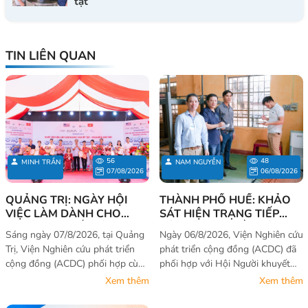
tật
TIN LIÊN QUAN
56
48
MINH TRẦN
NAM NGUYỄN
07/08/2026
06/08/2026
QUẢNG TRỊ: NGÀY HỘI
THÀNH PHỐ HUẾ: KHẢO
VIỆC LÀM DÀNH CHO
SÁT HIỆN TRẠNG TIẾP
NGƯỜI KHUYẾT TẬT - CƠ
CẬN VÀ NHU CẦU SỬ
Sáng ngày 07/8/2026, tại Quảng
Ngày 06/8/2026, Viện Nghiên cứu
HỘI KHÔNG CỦA RIÊNG AI
DỤNG TRANG THIẾT BỊ
Trị, Viện Nghiên cứu phát triển
phát triển cộng đồng (ACDC) đã
2026
CHO NGƯỜI KHUYẾT TẬT
cộng đồng (ACDC) phối hợp cùng
phối hợp với Hội Người khuyết
VÀ NẠN NHÂN DA CAM
với Hội Người khuyết tật – Nạn
tật – Bảo trợ người khuyết tật và
Xem thêm
Xem thêm
nhân da cam – Bảo trợ người
Trẻ mồ côi thành phố Huế tổ
khuyết tật và Bảo vệ quyền trẻ
chức hoạt động “Khảo sát hiện