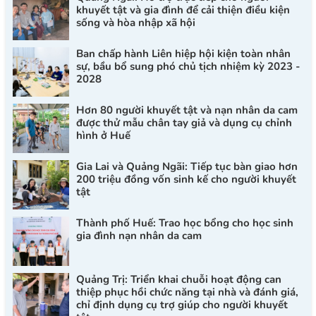
khuyết tật và gia đình để cải thiện điều kiện
sống và hòa nhập xã hội
Ban chấp hành Liên hiệp hội kiện toàn nhân
sự, bầu bổ sung phó chủ tịch nhiệm kỳ 2023 -
2028
Hơn 80 người khuyết tật và nạn nhân da cam
được thử mẫu chân tay giả và dụng cụ chỉnh
hình ở Huế
Gia Lai và Quảng Ngãi: Tiếp tục bàn giao hơn
200 triệu đồng vốn sinh kế cho người khuyết
tật
Thành phố Huế: Trao học bổng cho học sinh
gia đình nạn nhân da cam
Quảng Trị: Triển khai chuỗi hoạt động can
thiệp phục hồi chức năng tại nhà và đánh giá,
chỉ định dụng cụ trợ giúp cho người khuyết