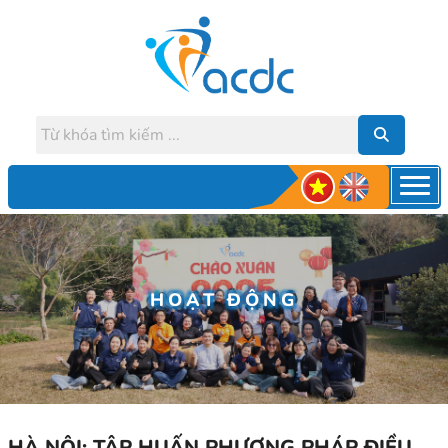
HOẠT ĐỘNG
HÀ NỘI: TẬP HUẤN PHƯƠNG PHÁP ĐIỀU