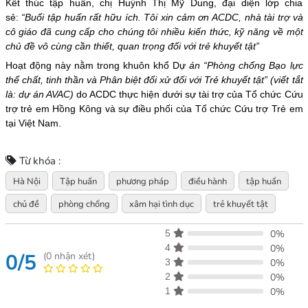
Kết thúc tập huấn, chị Huỳnh Thị Mỹ Dung, đại diện lớp chia
sẻ:
“Buổi tập huấn rất hữu ích. Tôi xin cảm ơn ACDC, nhà tài trợ và
cô giáo đã cung cấp cho chúng tôi nhiều kiến thức, kỹ năng về một
chủ đề vô cùng cần thiết, quan trọng đối với trẻ khuyết tật”
Hoạt động này nằm trong khuôn khổ Dự
án “Phòng chống Bạo lực
thể chất, tinh thần và Phân biệt đối xử đối với Trẻ khuyết tật” (viết tắt
là: dự án AVAC)
do ACDC thực hiện dưới sự tài trợ của Tổ chức Cứu
trợ trẻ em Hồng Kông và sự điều phối của Tổ chức Cứu trợ Trẻ em
tại Việt Nam.
Từ khóa :
Hà Nội
Tập huấn
phương pháp
điều hành
tập huấn
chủ đề
phòng chống
xâm hại tình dục
trẻ khuyết tật
5
0%
4
0%
0/5
(
0
nhận xét)
3
0%
2
0%
1
0%