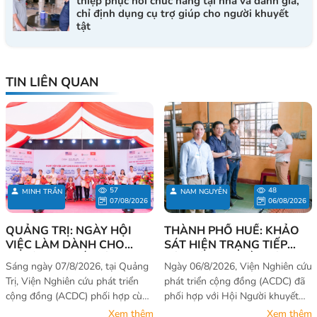
thiệp phục hồi chức năng tại nhà và đánh giá,
chỉ định dụng cụ trợ giúp cho người khuyết
tật
TIN LIÊN QUAN
57
48
MINH TRẦN
NAM NGUYỄN
07/08/2026
06/08/2026
QUẢNG TRỊ: NGÀY HỘI
THÀNH PHỐ HUẾ: KHẢO
VIỆC LÀM DÀNH CHO
SÁT HIỆN TRẠNG TIẾP
NGƯỜI KHUYẾT TẬT - CƠ
CẬN VÀ NHU CẦU SỬ
Sáng ngày 07/8/2026, tại Quảng
Ngày 06/8/2026, Viện Nghiên cứu
HỘI KHÔNG CỦA RIÊNG AI
DỤNG TRANG THIẾT BỊ
Trị, Viện Nghiên cứu phát triển
phát triển cộng đồng (ACDC) đã
2026
CHO NGƯỜI KHUYẾT TẬT
cộng đồng (ACDC) phối hợp cùng
phối hợp với Hội Người khuyết
VÀ NẠN NHÂN DA CAM
với Hội Người khuyết tật – Nạn
tật – Bảo trợ người khuyết tật và
Xem thêm
Xem thêm