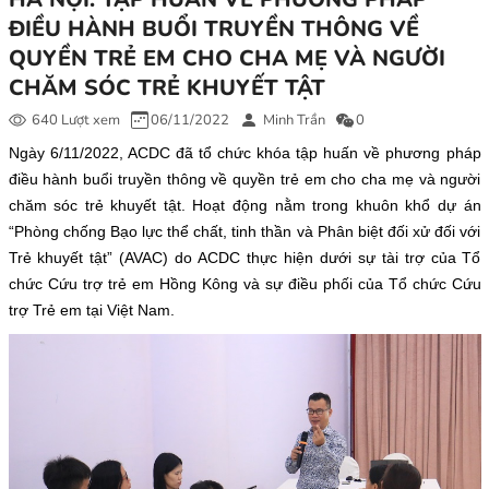
ĐIỀU HÀNH BUỔI TRUYỀN THÔNG VỀ
QUYỀN TRẺ EM CHO CHA MẸ VÀ NGƯỜI
CHĂM SÓC TRẺ KHUYẾT TẬT
640 Lượt xem
06/11/2022
Minh Trần
0
Ngày 6/11/2022, ACDC đã tổ chức khóa tập huấn về phương pháp
điều hành buổi truyền thông về quyền trẻ em cho cha mẹ và người
chăm sóc trẻ khuyết tật. Hoạt động nằm trong khuôn khổ dự án
“Phòng chống Bạo lực thể chất, tinh thần và Phân biệt đối xử đối với
Trẻ khuyết tật” (AVAC) do ACDC thực hiện dưới sự tài trợ của Tổ
chức Cứu trợ trẻ em Hồng Kông và sự điều phối của Tổ chức Cứu
trợ Trẻ em tại Việt Nam.