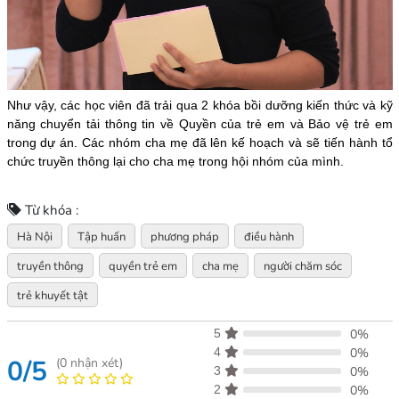
Như vậy, các học viên đã trải qua 2 khóa bồi dưỡng kiến thức và kỹ
năng chuyển tải thông tin về Quyền của trẻ em và Bảo vệ trẻ em
trong dự án. Các nhóm cha mẹ đã lên kế hoạch và sẽ tiến hành tổ
chức truyền thông lại cho cha mẹ trong hội nhóm của mình.
Từ khóa :
Hà Nội
Tập huấn
phương pháp
điều hành
truyền thông
quyền trẻ em
cha mẹ
người chăm sóc
trẻ khuyết tật
5
0%
4
0%
0/5
(
0
nhận xét)
3
0%
2
0%