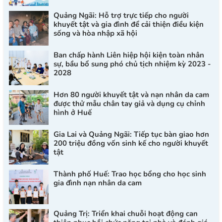
Quảng Ngãi: Hỗ trợ trực tiếp cho người
khuyết tật và gia đình để cải thiện điều kiện
sống và hòa nhập xã hội
Ban chấp hành Liên hiệp hội kiện toàn nhân
sự, bầu bổ sung phó chủ tịch nhiệm kỳ 2023 -
2028
Hơn 80 người khuyết tật và nạn nhân da cam
được thử mẫu chân tay giả và dụng cụ chỉnh
hình ở Huế
Gia Lai và Quảng Ngãi: Tiếp tục bàn giao hơn
200 triệu đồng vốn sinh kế cho người khuyết
tật
Thành phố Huế: Trao học bổng cho học sinh
gia đình nạn nhân da cam
Quảng Trị: Triển khai chuỗi hoạt động can