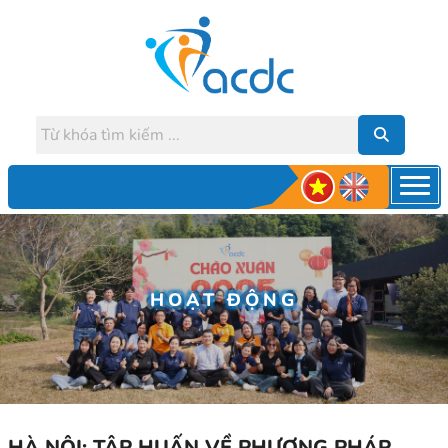
HOẠT ĐỘNG
HÀ NỘI: TẬP HUẤN VỀ PHƯƠNG PHÁP