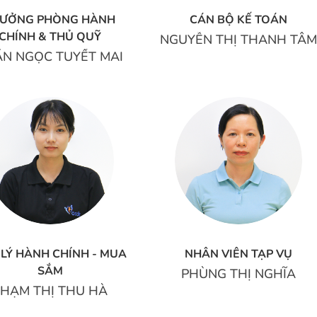
RƯỞNG PHÒNG HÀNH
CÁN BỘ KẾ TOÁN
CHÍNH & THỦ QUỸ
NGUYỄN THỊ THANH TÂ
ẦN NGỌC TUYẾT MAI
 LÝ HÀNH CHÍNH - MUA
NHÂN VIÊN TẠP VỤ
SẮM
PHÙNG THỊ NGHĨA
PHẠM THỊ THU HÀ