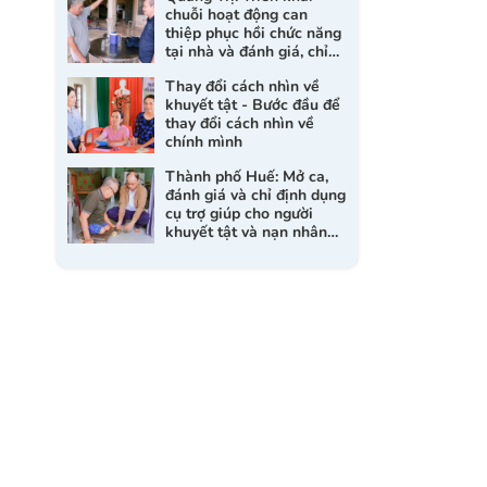
chuỗi hoạt động can
thiệp phục hồi chức năng
tại nhà và đánh giá, chỉ
M
định dụng cụ trợ giúp cho
Thay đổi cách nhìn về
người khuyết tật
khuyết tật - Bước đầu để
thay đổi cách nhìn về
chính mình
Thành phố Huế: Mở ca,
đánh giá và chỉ định dụng
cụ trợ giúp cho người
khuyết tật và nạn nhân
da cam