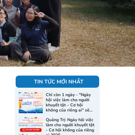
TIN TỨC MỚI NHẤT
Chỉ còn 1 ngày - "Ngày
hội việc làm cho người
khuyết tật – Cơ hội
không của riêng ai" sẽ
chính thức diễn ra tại
Quảng Trị: Ngày hội việc
Quảng Trị
làm cho người khuyết tật
- Cơ hội không của riêng