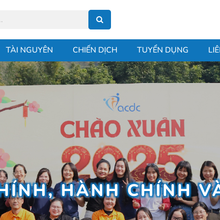
TÀI NGUYÊN
CHIẾN DỊCH
TUYỂN DỤNG
LI
CHÍNH, HÀNH CHÍNH V