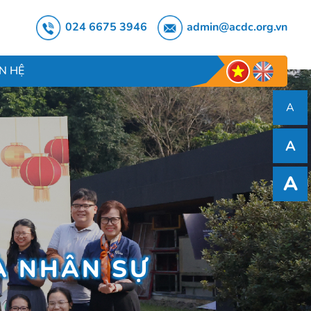
024 6675 3946
admin@acdc.org.vn
ÊN HỆ
A
A
A
À NHÂN SỰ