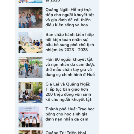
ai 2026
Quảng Ngãi: Hỗ trợ trực
tiếp cho người khuyết tật
và gia đình để cải thiện
điều kiện sống và hòa
nhập xã hội
Ban chấp hành Liên hiệp
hội kiện toàn nhân sự,
bầu bổ sung phó chủ tịch
nhiệm kỳ 2023 - 2028
Hơn 80 người khuyết tật
và nạn nhân da cam được
thử mẫu chân tay giả và
dụng cụ chỉnh hình ở Huế
Gia Lai và Quảng Ngãi:
Tiếp tục bàn giao hơn
200 triệu đồng vốn sinh
kế cho người khuyết tật
Thành phố Huế: Trao học
bổng cho học sinh gia
đình nạn nhân da cam
Quảng Trị: Triển khai