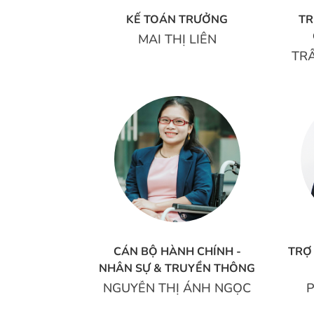
KẾ TOÁN TRƯỞNG
T
MAI THỊ LIÊN
TR
CÁN BỘ HÀNH CHÍNH -
TRỢ
NHÂN SỰ & TRUYỀN THÔNG
NGUYỄN THỊ ÁNH NGỌC