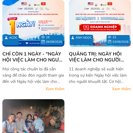
29
33
ACDC
ÁNH NGỌC
06/08/2026
03/08/2026
CHỈ CÒN 1 NGÀY - "NGÀY
QUẢNG TRỊ: NGÀY HỘI
HỘI VIỆC LÀM CHO NGƯỜI
VIỆC LÀM CHO NGƯỜI
KHUYẾT TẬT – CƠ HỘI
KHUYẾT TẬT - CƠ HỘI
Mọi công tác chuẩn bị đã sẵn
11 doanh nghiệp sẽ xuất hiện
KHÔNG CỦA RIÊNG AI" SẼ
KHÔNG CỦA RIÊNG AI
sàng để chào đón người tham gia
trong sự kiện Ngày hội việc làm
CHÍNH THỨC DIỄN RA TẠI
2026
đến với Ngày hội việc làm cho
cho người khuyết tật: Cơ hội
QUẢNG TRỊ
người khuyết tật – Cơ hội không
không của riêng ai 2026 tại
Xem thêm
Xem thêm
của riêng ai 2026.
Quảng Trị. Họ là ai?