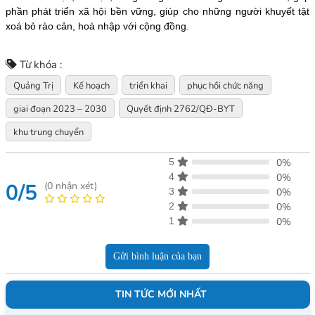
phần phát triển xã hội bền vững, giúp cho những người khuyết tật
xoá bỏ rào cản, hoà nhập với cộng đồng.
Từ khóa :
Quảng Trị
Kế hoạch
triển khai
phục hồi chức năng
giai đoạn 2023 – 2030
Quyết định 2762/QĐ-BYT
khu trung chuyển
5
0%
4
0%
0/5
(
0
nhận xét)
3
0%
2
0%
1
0%
Gửi bình luận của bạn
TIN TỨC MỚI NHẤT