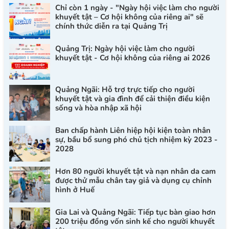
Chỉ còn 1 ngày - "Ngày hội việc làm cho người
khuyết tật – Cơ hội không của riêng ai" sẽ
chính thức diễn ra tại Quảng Trị
Quảng Trị: Ngày hội việc làm cho người
khuyết tật - Cơ hội không của riêng ai 2026
Quảng Ngãi: Hỗ trợ trực tiếp cho người
khuyết tật và gia đình để cải thiện điều kiện
sống và hòa nhập xã hội
Ban chấp hành Liên hiệp hội kiện toàn nhân
sự, bầu bổ sung phó chủ tịch nhiệm kỳ 2023 -
2028
Hơn 80 người khuyết tật và nạn nhân da cam
được thử mẫu chân tay giả và dụng cụ chỉnh
hình ở Huế
Gia Lai và Quảng Ngãi: Tiếp tục bàn giao hơn
200 triệu đồng vốn sinh kế cho người khuyết