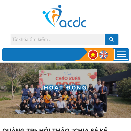
HOẠT ĐỘNG
QUẢNG TRỊ: HỘI THẢO “CHIA SẺ KẾ