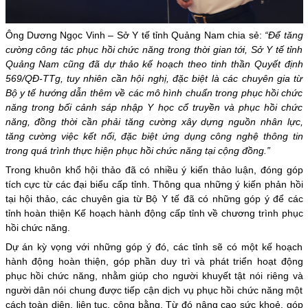
Ông Dương Ngọc Vinh – Sở Y tế tỉnh Quảng Nam chia sẻ:
“Để tăng
cường công tác phục hồi chức năng trong thời gian tới, Sở Y tế tỉnh
Quảng Nam cũng đã dự thảo kế hoạch theo tinh thần Quyết định
569/QĐ-TTg, tuy nhiên cần hội nghị, đặc biệt là các chuyên gia từ
Bộ y tế hướng dẫn thêm về các mô hình chuẩn trong phục hồi chức
năng trong bối cảnh sáp nhập Y học cổ truyền và phục hồi chức
năng, đồng thời cần phải tăng cường xây dựng nguồn nhân lực,
tăng cường việc kết nối, đặc biệt ứng dụng công nghệ thông tin
trong quá trình thực hiện phục hồi chức năng tại cộng đồng.”
Trong khuôn khổ hội thảo đã có nhiều ý kiến thảo luận, đóng góp
tích cực từ các đại biểu cấp tỉnh. Thông qua những ý kiến phản hồi
tại hội thảo, các chuyên gia từ Bộ Y tế đã có những góp ý để các
tỉnh hoàn thiện Kế hoạch hành động cấp tỉnh về chương trình phục
hồi chức năng.
Dự án kỳ vọng với những góp ý đó, các tỉnh sẽ có một kế hoạch
hành động hoàn thiện, góp phần duy trì và phát triển hoạt động
phục hồi chức năng, nhằm giúp cho người khuyết tật nói riêng và
người dân nói chung được tiếp cận dịch vụ phục hồi chức năng một
cách toàn diện, liên tục, công bằng. Từ đó nâng cao sức khoẻ, góp