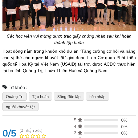
Các học viên vui mừng được trao giấy chứng nhận sau khi hoàn
thành tập huấn
Hoạt động nằm trong khuôn khổ dự án “Tăng cường cơ hội và nâng
cao vị thế cho người khuyết tật” giai đoạn II do Cơ quan Phát triển
quốc tế Hoa Kỳ tại Việt Nam (USAID) tài trợ, được ACDC thực hiện
tại ba tỉnh Quảng Trị, Thừa Thiên Huế và Quảng Nam.
Từ khóa :
Quảng Trị
Tập huấn
Sống độc lập
hòa nhập
người khuyết tật
5
0%
4
0%
0/5
(
0
nhận xét)
3
0%