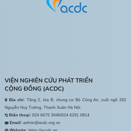
người khuyết tật và gia đình đã
được hỗ trợ các thiết bị, dụng cụ
phù hợp với nhu cầu và điều kiện
thực tế, góp phần nâng cao khả
năng tự lập trong sinh hoạt hằng
ngày.
VIỆN NGHIÊN CỨU PHÁT TRIỂN
CỘNG ĐỒNG (ACDC)
Địa chỉ:
Tầng 2, tòa B, chung cư Bộ Công An, cuối ngõ 282
Nguyễn Huy Tưởng, Thanh Xuân Hà Nội.
Điện thoại:
024 6675 3946/024 6291 0814
Email:
admin@acdc.org.vn
Website:
https://accdc.vn