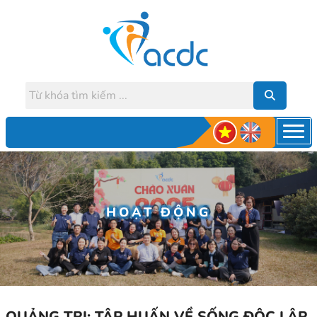
HOẠT ĐỘNG
QUẢNG TRỊ: TẬP HUẤN VỀ SỐNG ĐỘC LẬP