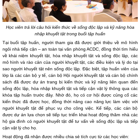
Học viên trả lời câu hỏi kiến thức về sống độc lập và kỹ năng hòa
nhập khuyết tật trong buổi tập huấn
Tại buổi tập huấn, người tham gia đã được giới thiệu về mô hình
ngôi nhà tiếp cận – an toàn tại văn phòng ACDC, đồng thời tìm hiểu
về khái niệm khuyết tật, hòa nhập khuyết tật và sống độc lập, các
mô hình và rào cản của người khuyết tật, các điều kiện và lý do tại
sao người khuyết tật nên sống độc lập. Đặc biệt, tập huấn viên của
lớp là các cán bộ y tế, cán bộ Hội người khuyết tật và cán bộ chính
sách đã được dự án trang bị kiến thức và kỹ năng liên quan đến
sống độc lập, hòa nhập khuyết tật và tiếp cận vật lý thông qua các
khóa tập huấn trước đây. Nhờ đó, họ có cơ hội được củng cố các
kiến thức đã được học, đồng thời nâng cao năng lực làm việc với
người khuyết tật để phục vụ cho công việc. Kế tiếp, các cán bộ
được dự án lựa chọn sẽ tiếp tục triển khai hoạt động thăm nhà các
hộ gia đình có người khuyết tật để tư vấn về sống độc lập và tiếp
cận vật lý cho họ.
Hoạt động đã nhận được nhiều chia sẻ tích cực từ các học viên: