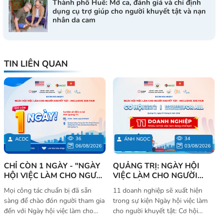
Thành phố Huế: Mở ca, đánh giá và chỉ định
dụng cụ trợ giúp cho người khuyết tật và nạn
nhân da cam
TIN LIÊN QUAN
36
34
ACDC
ÁNH NGỌC
06/08/2026
03/08/2026
CHỈ CÒN 1 NGÀY - "NGÀY
QUẢNG TRỊ: NGÀY HỘI
HỘI VIỆC LÀM CHO NGƯỜI
VIỆC LÀM CHO NGƯỜI
KHUYẾT TẬT – CƠ HỘI
KHUYẾT TẬT - CƠ HỘI
Mọi công tác chuẩn bị đã sẵn
11 doanh nghiệp sẽ xuất hiện
KHÔNG CỦA RIÊNG AI" SẼ
KHÔNG CỦA RIÊNG AI
sàng để chào đón người tham gia
trong sự kiện Ngày hội việc làm
CHÍNH THỨC DIỄN RA TẠI
2026
đến với Ngày hội việc làm cho
cho người khuyết tật: Cơ hội
QUẢNG TRỊ