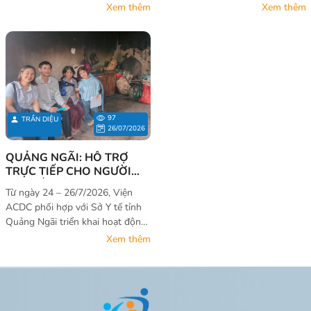
người khuyết tật – Cơ hội không
không của riêng ai 2026 tại
Xem thêm
Xem thêm
của riêng ai 2026.
Quảng Trị. Họ là ai?
97
TRẦN DIỆU
26/07/2026
QUẢNG NGÃI: HỖ TRỢ
TRỰC TIẾP CHO NGƯỜI
KHUYẾT TẬT VÀ GIA ĐÌNH
Từ ngày 24 – 26/7/2026, Viện
ĐỂ CẢI THIỆN ĐIỀU KIỆN
ACDC phối hợp với Sở Y tế tỉnh
SỐNG VÀ HÒA NHẬP XÃ
Quảng Ngãi triển khai hoạt động
HỘI
Hỗ trợ trực tiếp cho người khuyết
Xem thêm
tật và gia đình nhằm cải thiện
điều kiện sống và thúc đẩy hòa
nhập cộng đồng tại 5 xã: Đăk Tô,
Ngọk Tụ, Sa Loong, Dục Nông và
Bờ Y. Thông qua hoạt động, 53