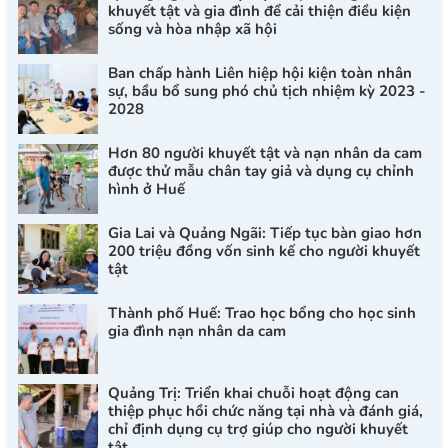
khuyết tật và gia đình để cải thiện điều kiện
sống và hòa nhập xã hội
Ban chấp hành Liên hiệp hội kiện toàn nhân
sự, bầu bổ sung phó chủ tịch nhiệm kỳ 2023 -
2028
Hơn 80 người khuyết tật và nạn nhân da cam
được thử mẫu chân tay giả và dụng cụ chỉnh
hình ở Huế
Gia Lai và Quảng Ngãi: Tiếp tục bàn giao hơn
200 triệu đồng vốn sinh kế cho người khuyết
tật
Thành phố Huế: Trao học bổng cho học sinh
gia đình nạn nhân da cam
Quảng Trị: Triển khai chuỗi hoạt động can
thiệp phục hồi chức năng tại nhà và đánh giá,
chỉ định dụng cụ trợ giúp cho người khuyết
tật