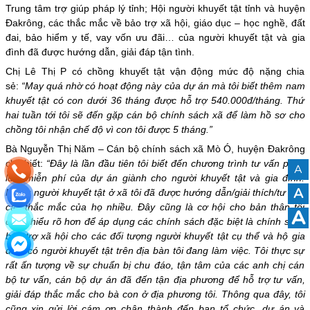
Trung tâm trợ giúp pháp lý tỉnh; Hội người khuyết tật tỉnh và huyện
Đakrông, các thắc mắc về bảo trợ xã hội, giáo dục – học nghề, đất
đai, bảo hiểm y tế, vay vốn ưu đãi… của người khuyết tật và gia
đình đã được hướng dẫn, giải đáp tận tình.
Chị Lê Thị P có chồng khuyết tật vận động mức độ nặng chia
sẻ:
“May quá nhờ có hoạt động này của dự án mà tôi biết thêm nam
khuyết tật có con dưới 36 tháng được hỗ trợ 540.000đ/tháng. Thứ
hai tuần tới tôi sẽ đến gặp cán bộ chính sách xã để làm hồ sơ cho
chồng tôi nhận chế độ vì con tôi được 5 tháng.”
Bà Nguyễn Thị Năm – Cán bộ chính sách xã Mò Ó, huyện Đakrông
cho biết:
“Đây là lần đầu tiên tôi biết đến chương trình tư vấn pháp
A
luật miễn phí của dự án giành cho người khuyết tật và gia đình.
A
Nhiều người khuyết tật ở xã tôi đã được hướng dẫn/giải thích/tư vấn
các thắc mắc của họ nhiều. Đây cũng là cơ hội cho bản thân tôi
A
được hiểu rõ hơn để áp dụng các chính sách đặc biệt là chính sách
bảo trợ xã hội cho các đối tượng người khuyết tật cụ thể và hộ gia
đình có người khuyết tật trên địa bàn tôi đang làm việc. Tôi thực sự
rất ấn tượng về sự chuẩn bị chu đáo, tận tâm của các anh chị cán
bộ tư vấn, cán bộ dự án đã đến tận địa phương để hỗ trợ tư vấn,
giải đáp thắc mắc cho bà con ở địa phương tôi. Thông qua đây, tôi
cũng xin gửi lời cám ơn chân thành đến ban tổ chức, dự án và