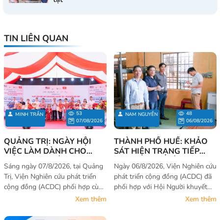
TIN LIÊN QUAN
53
48
MINH TRẦN
NAM NGUYỄN
07/08/2026
06/08/2026
QUẢNG TRỊ: NGÀY HỘI
THÀNH PHỐ HUẾ: KHẢO
VIỆC LÀM DÀNH CHO
SÁT HIỆN TRẠNG TIẾP
NGƯỜI KHUYẾT TẬT - CƠ
CẬN VÀ NHU CẦU SỬ
Sáng ngày 07/8/2026, tại Quảng
Ngày 06/8/2026, Viện Nghiên cứu
HỘI KHÔNG CỦA RIÊNG AI
DỤNG TRANG THIẾT BỊ
Trị, Viện Nghiên cứu phát triển
phát triển cộng đồng (ACDC) đã
2026
CHO NGƯỜI KHUYẾT TẬT
cộng đồng (ACDC) phối hợp cùng
phối hợp với Hội Người khuyết
VÀ NẠN NHÂN DA CAM
với Hội Người khuyết tật – Nạn
tật – Bảo trợ người khuyết tật và
Xem thêm
Xem thêm
nhân da cam – Bảo trợ người
Trẻ mồ côi thành phố Huế tổ
khuyết tật và Bảo vệ quyền trẻ
chức hoạt động “Khảo sát hiện