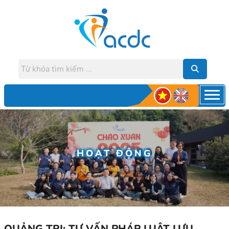
HOẠT ĐỘNG
QUẢNG TRỊ: TƯ VẤN PHÁP LUẬT LƯU