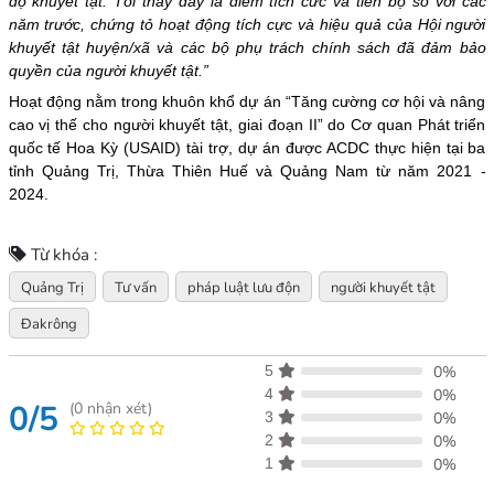
độ khuyết tật. Tôi thấy đây là điểm tích cức và tiến bộ so với các
năm trước, chứng tỏ hoạt động tích cực và hiệu quả của Hội người
khuyết tật huyện/xã và các bộ phụ trách chính sách đã đảm bảo
quyền của người khuyết tật.”
Hoạt động nằm trong khuôn khổ dự án “Tăng cường cơ hội và nâng
cao vị thế cho người khuyết tật, giai đoạn II” do Cơ quan Phát triển
quốc tế Hoa Kỳ (USAID) tài trợ, dự án được ACDC thực hiện tại ba
tỉnh Quảng Trị, Thừa Thiên Huế và Quảng Nam từ năm 2021 -
2024.
Từ khóa :
Quảng Trị
Tư vấn
pháp luật lưu độn
người khuyết tật
Đakrông
5
0%
4
0%
0/5
(
0
nhận xét)
3
0%
2
0%
1
0%