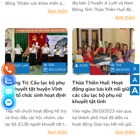
địa bàn 2 huyện A Lưới và Nam
động “Khám sức khỏe miễn phí
Đông, tỉnh Thừa Thiên Huế đã
cho phụ nữ khuyết tật” do Viện
Xem thêm
được khám sức khỏe sinh sản
ACDC phối hợp với Ban quản lý
Xem thêm
vào ngày 23-24/12/2023 vừa
dự án, Hội người khuyết tật tỉnh
qua. Hoạt động do Viện ACDC
Quảng Nam, Trung tâm Y tế
phối hợp với Ban Ban điều phối
huyện Núi Thành tổ chức trong
dự án và các cơ quan ban ngành
ngày 13 - 14/01/2024. Hoạt
địa phương tổ chức thực hiện.
động nhằm nâng cao khả năng
tiếp cận các dịch vụ chăm sóc
sức khỏe cho phụ nữ khuyết tật,
536
704
NGỌC LAN
ACDC
A
phát hiện sớm các bệnh lý, đặc
30/11/2023
26/10/2023
biệt là các vấn đề liên quan đến
A
sức khỏe sinh sản để điều trị kịp
Quảng Trị: Câu lạc bộ phụ
Thừa Thiên Huế: Hoạt
A
thời.
nữ khuyết tật huyện Vĩnh
động giao lưu kết nối giữa
Linh tổ chức sinh hoạt định
các câu lạc bộ phụ nữ
kỳ
khuyết tật tỉnh
Tiếp nối chuỗi hoạt động hỗ trợ
Vào ngày 26/10/2023 vừa qua,
và thúc đẩy các hội, nhóm, câu
tại thành phố Huế đã diễn ra
lạc bộ (CLB) người khuyết tật tại
hoạt động Giao lưu kết nối giữa
Quảng Trị, ngày 01/12/2023
2 CLB Phụ nữ khuyết tật huyện
Xem thêm
Xem thêm
buổi sinh hoạt định kỳ của CLB
Phong Điền và thành phố Huế