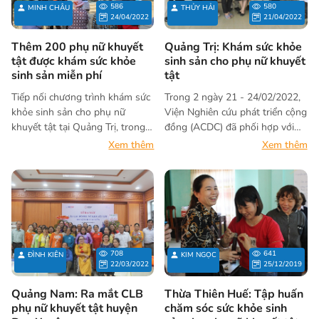
586
580
MINH CHÂU
THỦY HẢI
2023”
thực hiện.
24/04/2022
21/04/2022
Thêm 200 phụ nữ khuyết
Quảng Trị: Khám sức khỏe
tật được khám sức khỏe
sinh sản cho phụ nữ khuyết
sinh sản miễn phí
tật
Tiếp nối chương trình khám sức
Trong 2 ngày 21 - 24/02/2022,
khỏe sinh sản cho phụ nữ
Viện Nghiên cứu phát triển cộng
khuyết tật tại Quảng Trị, trong
đồng (ACDC) đã phối hợp với
ngày 22 - 24/04/2022, hơn 200
Hội người khuyết tật, nạn nhân
Xem thêm
Xem thêm
phụ nữ khuyết tật cũng đã được
da cam, bảo trợ người khuyết
thăm khám và tư vấn về sức
tật và quyền trẻ em và Sở Y tế
khỏe sinh sản tại Thừa Thiên
tỉnh Quảng Trị tổ chức khám
Huế và Quảng Nam.
sức khỏe sinh sản cho hơn 100
phụ nữ và trẻ em gái khuyết tật
trong độ tuổi từ 15 đến 55 tại 3
xã Phong Bình, Gio Sơn và Linh
708
641
ĐÌNH KIÊN
KIM NGỌC
Hải, huyện Gio Linh, Quảng Trị.
22/03/2022
25/12/2019
Quảng Nam: Ra mắt CLB
Thừa Thiên Huế: Tập huấn
phụ nữ khuyết tật huyện
chăm sóc sức khỏe sinh