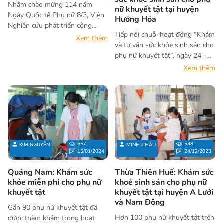
Nhằm chào mừng 114 năm
nữ khuyết tật tại huyện
Ngày Quốc tế Phụ nữ 8/3, Viện
Hướng Hóa
Nghiên cứu phát triển cộng
Tiếp nối chuỗi hoạt động “Khám
đồng (ACDC) phối hợp với Hội
Xem thêm
và tư vấn sức khỏe sinh sản cho
người khuyết tật địa phương tổ
phụ nữ khuyết tật”, ngày 24 -
chức chuỗi Chương trình giao
25/1/2024, Viện ACDC đã phối
lưu Phụ nữ khuyết tật tại 3 tỉnh
Xem thêm
hợp với Ban quản lý dự án tỉnh
Thừa Thiên Huế, Quảng Trị,
Quảng Trị tổ chức khám và từ
Quảng Nam trong các ngày 10,
vấn sức khỏe sinh sản cho 106
14 và 15/3/2024 vừa qua. Đồng
phụ nữ và trẻ em gái khuyết tật
thời phát động cuộc thi Phụ nữ
là người dân tộc thiểu số trong
khởi nghiệp 2024 với chủ đề
độ tuổi từ 15 đến 60 tuổi tại các
“Phụ nữ khởi nghiệp sáng tạo
xã miền núi huyện Hướng Hóa,
và chuyển đổi xanh” cho phụ nữ
657
538
KIM NGUYỄN
MINH CHÂU
tỉnh Quảng Trị.
khuyết tật tại địa phương.
15/01/2024
24/12/2023
Quảng Nam: Khám sức
Thừa Thiên Huế: Khám sức
khỏe miễn phí cho phụ nữ
khoẻ sinh sản cho phụ nữ
khuyết tật
khuyết tật tại huyện A Lưới
và Nam Đông
Gần 90 phụ nữ khuyết tật đã
Hơn 100 phụ nữ khuyết tật trên
được thăm khám trong hoạt