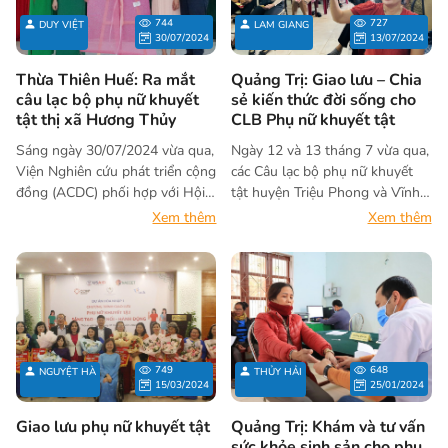
tài trợ thông qua các tổ chức phi
744
727
DUY VIỆT
LAM GIANG
chính phủ nước ngoài.
30/07/2024
13/07/2024
Thừa Thiên Huế: Ra mắt
Quảng Trị: Giao lưu – Chia
câu lạc bộ phụ nữ khuyết
sẻ kiến thức đời sống cho
tật thị xã Hương Thủy
CLB Phụ nữ khuyết tật
Sáng ngày 30/07/2024 vừa qua,
Ngày 12 và 13 tháng 7 vừa qua,
Viện Nghiên cứu phát triển cộng
các Câu lạc bộ phụ nữ khuyết
đồng (ACDC) phối hợp với Hội
tật huyện Triệu Phong và Vĩnh
người khuyết tật thị xã Hương
Linh, tỉnh Quảng Trị đã tổ chức
Xem thêm
Xem thêm
Thủy tổ chức Lễ ra mắt Câu lạc
buổi sinh hoạt định kỳ hàng
bộ Phụ nữ khuyết tật thị xã
tháng với chủ đề: “Phòng chống
Hương Thủy. Đây cũng là Câu
đuối nước cho trẻ em và phụ nữ
lạc bộ Phụ nữ khuyết tật thứ 7
khuyết tật” và “Kỹ năng ứng xử
được thành lập trong khuôn
đối với con cái trong gia đình”.
khổ dự án “Hoà nhập 1”.
749
648
NGUYỆT HÀ
THỦY HẢI
15/03/2024
25/01/2024
Giao lưu phụ nữ khuyết tật
Quảng Trị: Khám và tư vấn
sức khỏe sinh sản cho phụ