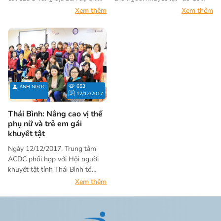
thành phố Vinh, huyện Thanh
quan Phát triển Quốc tế Hoa Kỳ
Xem thêm
Xem thêm
Chương, thị xã Thái Hòa đã
(USAID) tài trợ, Trung tâm
tham gia khóa tập huấn do
ACDC và Hội người khuyết tật,
Trung tâm ACDC phối hợp với
nạn nhân da cam, bảo trợ người
Hội người khuyết tật tỉnh Nghệ
khuyết tật và bảo vệ quyền trẻ
An tổ chức tại Thành phố Vinh,
em tỉnh Quảng Trị đã tổ chức
Nghệ An.
khóa tập huấn thứ 02 về “Chăm
sóc sức khỏe sinh sản cho Phụ
653
ÁNH NGỌC
nữ khuyết tật” cho Phụ nữ
12/12/2017
khuyết tật thành phố Đông Hà,
tỉnh Quảng Trị vào ngày 10 -
Thái Bình: Nâng cao vị thế
11/12/2019.
phụ nữ và trẻ em gái
khuyết tật
Ngày 12/12/2017, Trung tâm
ACDC phối hợp với Hội người
khuyết tật tỉnh Thái Bình tổ
chức Lễ ra mắt dự án “Nâng cao
Xem thêm
vụ thế phụ nữ và trẻ em gái
khuyết tật” tại huyện Tiền Hải,
Thái Bình. Dự án do Đại sứ quán