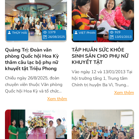
1379
929
THỦY HẢI
VIET PHAN
26/08/2025
13/01/2013
Quảng Trị: Đoàn văn
TẬP HUẤN SỨC KHỎE
phòng Quốc hội Hoa Kỳ
SINH SẢN CHO PHỤ NỮ
thăm câu lạc bộ phụ nữ
KHUYẾT TẬT
khuyết tật Triệu Phong
Vào ngày 12 và 13/01/2013 Tại
Chiều ngày 26/8/2025, đoàn
hội trường tầng 1, Trung tâm
chuyên viên thuộc Văn phòng
Chính trị huyện Ba Vì, Trung
Quốc hội Hoa Kỳ và tổ chức
tâm ACDC tổ chức khóa tập
Xem thêm
CARE Quốc tế đã có buổi gặp
huấn lần thứ 2 về sức khỏe sinh
Xem thêm
gỡ, giao lưu cùng Câu lạc bộ
sản (SKSS) cho Phụ nữ khuyết
Phụ nữ khuyết tật (CLB PNKT)
tật (PNKT) huyện Ba Vì.
Triệu Phong. Buổi gặp gỡ nằm
trong chuỗi thăm hoạt động của
các chương trình, dự án trên địa
bàn tỉnh do Chính phủ Hoa Kỳ