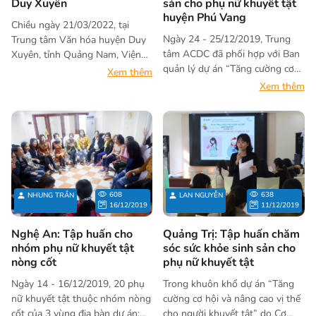
Duy Xuyên
sản cho phụ nữ khuyết tật
huyện Phú Vang
Chiều ngày 21/03/2022, tại
Ngày 24 - 25/12/2019, Trung
Trung tâm Văn hóa huyện Duy
tâm ACDC đã phối hợp với Ban
Xuyên, tỉnh Quảng Nam, Viện
quản lý dự án “Tăng cường cơ
Nghiên cứu và phát triển cộng
Xem thêm
hội, nâng cao vị thế cho người
đồng (ACDC) phối hợp cùng
Xem thêm
khuyết tật” tổ chức tập huấn
Hội Người Mù - Khuyết tật
nhằm nâng cao các kiến thức và
huyện Duy Xuyên ra mắt Câu
kỹ năng chăm sóc sức khỏe sinh
lạc bộ Phụ nữ khuyết tật huyện
sản và tình dục cho phụ nữ
Duy Xuyên. Đây là hoạt động
khuyết tật huyện Phong Điền.
nằm trong dự án “Tăng cường
sự hòa nhập và sống độc lập
cho người khuyết tật” giai đoạn
608
638
NHUNG TRẦN
LAN NGUYỄN
2022 – 2023 được thực hiện bởi
16/12/2019
11/12/2019
ACDC dưới sự tài trợ của Cơ
quan Phát triển Quốc tế Hoa kỳ
Nghệ An: Tập huấn cho
Quảng Trị: Tập huấn chăm
(USAID).
nhóm phụ nữ khuyết tật
sóc sức khỏe sinh sản cho
nòng cốt
phụ nữ khuyết tật
Ngày 14 - 16/12/2019, 20 phụ
Trong khuôn khổ dự án “Tăng
nữ khuyết tật thuộc nhóm nòng
cường cơ hội và nâng cao vị thế
cốt của 3 vùng địa bàn dự án:
cho người khuyết tật” do Cơ