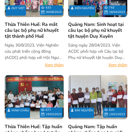
nhập 1 – Hợp phần do ACDC
NKT -NNDC/Dioxin & BTXH
633
743
DUY VIỆT
KIÊN NGUYỄN
thực hiện gia đoạn 2023-2024.
huyện Triệu Phong tổ chức.
30/08/2023
18/04/2023
Thừa Thiên Huế: Ra mắt
Quảng Nam: Sinh hoạt tại
câu lạc bộ phụ nữ khuyết
câu lạc bộ phụ nữ khuyết
tật thành phố Huế
tật huyện Duy Xuyên
Ngày 30/8/2023, Viện Nghiên
Sáng ngày 28/04/2023, Viện
cứu phát triển cộng đồng
ACDC phối hợp với Câu lạc bộ
(ACDC) phối hợp với Hội Người
Phụ nữ khuyết tật huyện Duy
khuyết tật thành phố Huế đã tổ
Xuyên tổ chức buổi sinh hoạt
Xem thêm
Xem thêm
chức“Lễ ra mắt Câu lạc bộ phụ
hàng nhân kỷ niệm 48 năm
nữ khuyết tật (CLB PNKT)
Ngày giải phóng miền Nam,
thành phố Huế” tại tỉnh Thừa
thống nhất đất nước
Thiên Huế.
(30/04/1975 – 30/04/2023) và
137 năm Ngày Quốc tế Lao
động (01/05/1886 –
01/05/2023). Hoạt động được
677
620
MINH CHÂU
KIM NGUYỄN
thực hiện trong khuôn khổ dự
15/03/2023
13/01/2023
án Hòa nhập 1 – Hợp phần do
ACDC thực hiện dưới sự tài trợ
Thừa Thiên Huế: Tập huấn
Quảng Nam: Tập huấn
của Cơ quan Phát triển Quốc tế