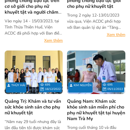
phòng chống bạo lực trên
phòng chống bạo lực giới
Hoa Kỳ (USAID). Sự kiện diễn ra
cơ sở giới cho phụ nữ
cho phụ nữ khuyết tật
khuyết tật và người chăm
với nhiều hoạt động bổ ích liên
Trong 2 ngày 12-13/01/2023
sóc
quan đến các chính sách của
Vào ngày 14 - 15/03/2023, tại
vừa qua, Viện ACDC phối hợp
Nhà nước đối với người khuyết
Tỉnh Thừa Thiên Huế, Viện
với Ban quản lý dự án “Tăng
tật.
ACDC đã phối hợp với Ban điều
cường cơ hội và nâng cao vị thế
Xem thêm
phối dự án và các cơ quan liên
cho người khuyết tật- giai đoạn
Xem thêm
quan tổ chức lớp “Tập huấn
II” tỉnh Quảng Nam tổ chức
phòng chống bạo lực trên cơ sở
hoạt động “Tập huấn về phòng
giới cho phụ nữ khuyết tật và
chống bạo lực giới cho phụ nữ
người chăm sóc” với sự tham
khuyết tật”. Hoạt động nhằm
gia của hơn 60 học viên trên địa
nâng cao nhận thức, kỹ năng
bàn huyện Phú Lộc và Nam
của của phụ nữ khuyết tật về
Đông.
phòng chống bạo lực trên cơ sở
695
695
THỦY HẢI
KIM NGUYỄN
giới.
16/12/2022
05/11/2022
Quảng Trị: Khám và tư vấn
Quảng Nam: Khám sức
sức khỏe sinh sản cho phụ
khỏe sinh sản miễn phí cho
nữ khuyết tật
phụ nữ khuyết tật tại huyện
Nam Trà My
“Năm nay 29 tuổi nhưng đây là
Trong cuối tháng 10 và đầu
lần đầu tiên tôi được khám sức