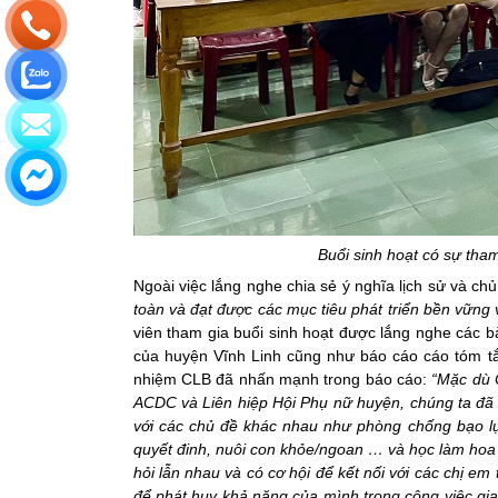
Buổi sinh hoạt có sự tha
Ngoài việc lắng nghe chia sẻ ý nghĩa lịch sử và c
toàn và đạt được các mục tiêu phát triển bền vững v
viên tham gia buổi sinh hoạt được lắng nghe các 
của huyện Vĩnh Linh cũng như báo cáo cáo tóm tắ
nhiệm CLB đã nhấn mạnh trong báo cáo:
“Mặc dù 
ACDC và Liên hiệp Hội Phụ nữ huyện, chúng ta đã 
với các chủ đề khác nhau như phòng chống bạo lực 
quyết đinh, nuôi con khỏe/ngoan … và học làm hoa 
hỏi lẫn nhau và có cơ hội để kết nối với các chị e
để phát huy khả năng của mình trong công việc gi