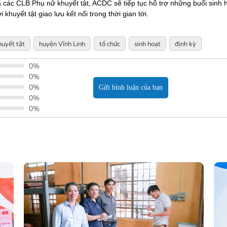
ủa các CLB Phụ nữ khuyết tật, ACDC sẽ tiếp tục hỗ trợ những buổi sinh 
khuyết tật giao lưu kết nối trong thời gian tới.
huyết tật
huyện Vĩnh Linh
tổ chức
sinh hoạt
định kỳ
0%
0%
0%
Gửi bình luận của bạn
0%
0%