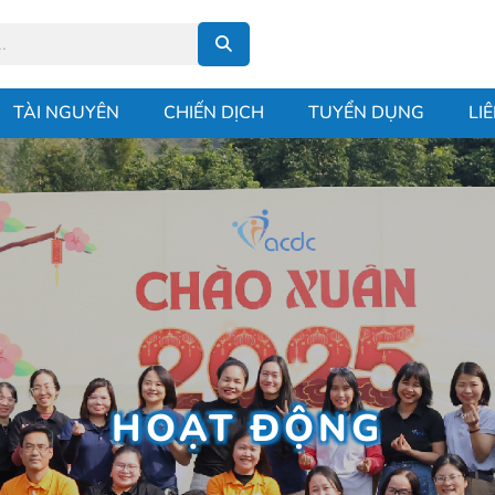
TÀI NGUYÊN
CHIẾN DỊCH
TUYỂN DỤNG
LI
HOẠT ĐỘNG