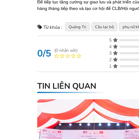
Để tiếp tục tăng cường sự giao lưu và phát triển c
hàng tháng tiếp theo và tạo cơ hội để CLB/Hội người 
Quảng Trị
Câu lạc bộ
phụ nữ k
Từ khóa :
5
4
0/5
(
0
nhận xét)
3
2
1
TIN LIÊN QUAN