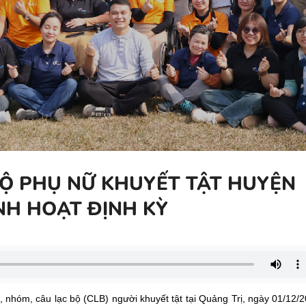
BỘ PHỤ NỮ KHUYẾT TẬT HUYỆN
NH HOẠT ĐỊNH KỲ
i, nhóm, câu lạc bộ (CLB) người khuyết tật tại Quảng Trị, ngày 01/12/