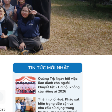
TIN TỨC MỚI NHẤT
Quảng Trị: Ngày hội việc
làm dành cho người
khuyết tật - Cơ hội không
của riêng ai 2026
Thành phố Huế: Khảo sát
hiện trạng tiếp cận và
nhu cầu sử dụng trang
2023