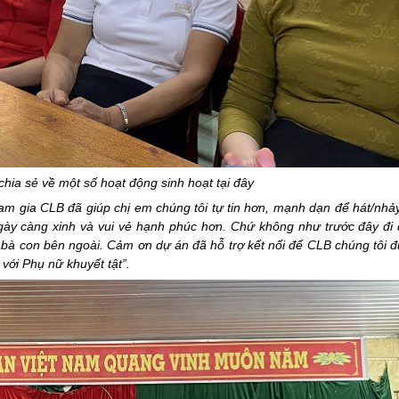
chia sẻ về một số hoạt động sinh hoạt tại đây
am gia CLB đã giúp chị em chúng tôi tự tin hơn, mạnh dạn để hát/nhả
 ngày càng xinh và vui vẻ hạnh phúc hơn. Chứ không như trước đây đi
từ bà con bên ngoài. Cảm ơn dự án đã hỗ trợ kết nối để CLB chúng tôi 
 với Phụ nữ khuyết tật”.