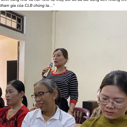
i tham gia của CLB chúng ta…”