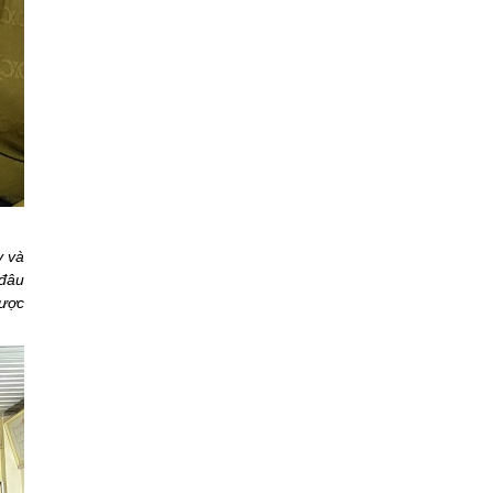
y và
 đâu
được