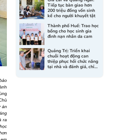
Tiếp tục bàn giao hơn
200 triệu đồng vốn sinh
kế cho người khuyết tật
Thành phố Huế: Trao học
bổng cho học sinh gia
đình nạn nhân da cam
Quảng Trị: Triển khai
chuỗi hoạt động can
thiệp phục hồi chức năng
tại nhà và đánh giá, chỉ
định dụng cụ trợ giúp cho
người khuyết tật
 bảo
hành
hùng
 Chủ
ự án
háng
à ra
 học
 hơn
ị em