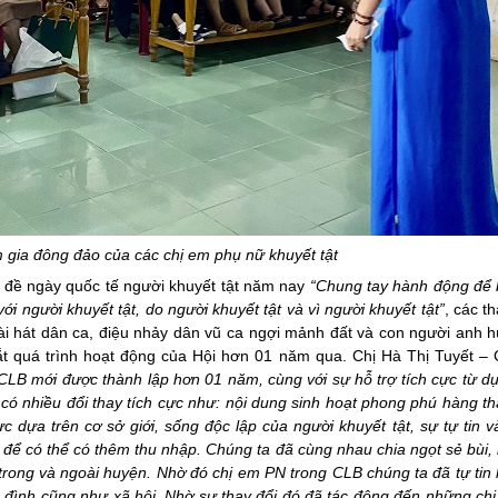
m gia đông đảo của các chị em phụ nữ khuyết tật
hủ đề ngày quốc tế người khuyết tật năm nay
“
C
hung tay hành động để
ới người khuyết tật, do người khuyết tật và vì người khuyết tật
”
, các t
bài hát dân ca, điệu nhảy dân vũ ca ngợi mảnh đất và con người anh 
t quá trình hoạt động của Hội hơn 01 năm qua. Chị Hà Thị Tuyết –
CLB mới được thành lập hơn 01 năm, cùng với sự hỗ trợ tích cực từ d
có nhiều đổi thay tích cực như: nội dung sinh hoạt phong phú hàng t
dựa trên cơ sở giới, sống độc lập của người khuyết tật, sự tự tin v
để có thể có thêm thu nhập. Chúng ta đã cùng nhau chia ngọt sẻ bùi,
m trong và ngoài huyện. Nhờ đó chị em PN trong CLB chúng ta đã tự tin
a đình cũng như xã hội. Nhờ sự thay đổi đó đã tác động đến những ch