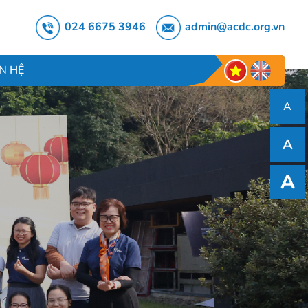
024 6675 3946
admin@acdc.org.vn
ÊN HỆ
A
A
A