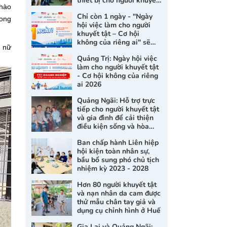
thiết bị cho người khuyết
chào
tật và nạn nhân da cam
Chỉ còn 1 ngày - "Ngày
rong
hội việc làm cho người
khuyết tật – Cơ hội
không của riêng ai" sẽ
ụ nữ
chính thức diễn ra tại
Quảng Trị: Ngày hội việc
Quảng Trị
làm cho người khuyết tật
- Cơ hội không của riêng
ai 2026
Quảng Ngãi: Hỗ trợ trực
tiếp cho người khuyết tật
và gia đình để cải thiện
điều kiện sống và hòa
nhập xã hội
Ban chấp hành Liên hiệp
hội kiện toàn nhân sự,
bầu bổ sung phó chủ tịch
nhiệm kỳ 2023 - 2028
Hơn 80 người khuyết tật
và nạn nhân da cam được
thử mẫu chân tay giả và
dụng cụ chỉnh hình ở Huế
Gia Lai và Quảng Ngãi: