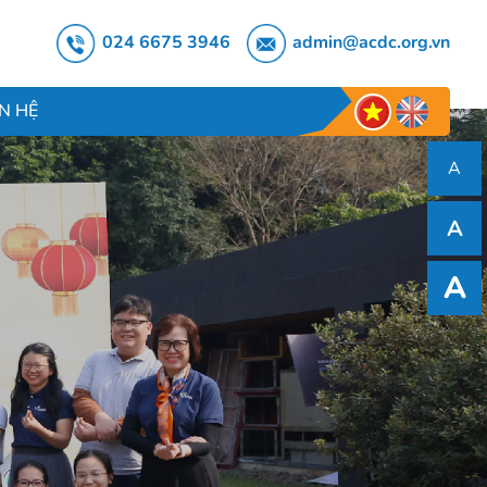
024 6675 3946
admin@acdc.org.vn
ÊN HỆ
A
A
A