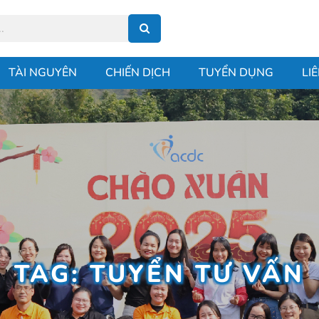
TÀI NGUYÊN
CHIẾN DỊCH
TUYỂN DỤNG
LI
TAG: TUYỂN TƯ VẤN