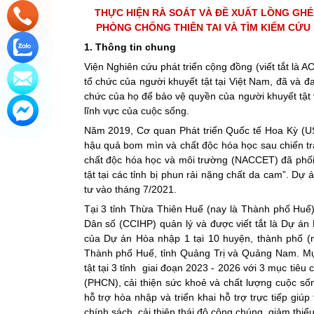
THỰC HIỆN RÀ SOÁT VÀ ĐỀ XUẤT LỒNG GH
PHÒNG CHỐNG THIÊN TAI VÀ TÌM KIẾM CỨU
1. Thông tin chung
Viện Nghiên cứu phát triển cộng đồng (viết tắt là 
tổ chức của người khuyết tật tại Việt Nam, đã và đ
chức của họ để bảo vệ quyền của người khuyết tật 
lĩnh vực của cuộc sống.
Năm 2019, Cơ quan Phát triển Quốc tế Hoa Kỳ (U
hậu quả bom mìn và chất độc hóa học sau chiến t
chất độc hóa học và môi trường (NACCET) đã phối 
tật tại các tỉnh bị phun rải nặng chất da cam”. D
tư vào tháng 7/2021.
Tại 3 tỉnh Thừa Thiên Huế (nay là Thành phố Hu
Dân số (CCIHP) quản lý và được viết tắt là Dự án 
của Dự án Hòa nhập 1 tại 10 huyện, thành phố (
Thành phố Huế, tỉnh Quảng Trị và Quảng Nam. Mục 
tật tại 3 tỉnh giai đoạn 2023 - 2026 với 3 mục tiêu 
(PHCN), cải thiện sức khoẻ và chất lượng cuộc số
hỗ trợ hòa nhập và triển khai hỗ trợ trực tiếp gi
chính sách, cải thiện thái độ công chúng, giảm thi