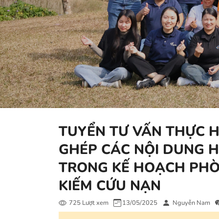
TUYỂN TƯ VẤN THỰC H
GHÉP CÁC NỘI DUNG H
TRONG KẾ HOẠCH PHÒN
KIẾM CỨU NẠN
725 Lượt xem
13/05/2025
Nguyễn Nam