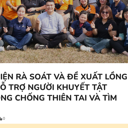
IỆN RÀ SOÁT VÀ ĐỀ XUẤT LỒNG
Ỗ TRỢ NGƯỜI KHUYẾT TẬT
G CHỐNG THIÊN TAI VÀ TÌM
0