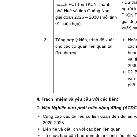
- Dự th
hoạch PCTT & TKCN Thành
người k
phố Huế và tỉnh Quảng Nam
TKCN T
giai đoạn 2026 – 2030 (mỗi tỉnh
giai đo
01 cuộc họp)
xuất) s
3
Tổng hợp ý kiến, trình đề xuất
Hoàn
cho các cơ quan liên quan tại
các 
địa phương
hoạ
và 
2030
02 B
vấn 
phố 
4. Trách nhiệm và yêu cầu với các bên:
1. Viện Nghiên cứu phát triển cộng đồng (ACD
Cung cấp các tài liệu có liên quan đến dự á
2020-2025.
Liên hệ và đặt lịch với các bên liên quan.
Tổ chức hậu cần bao gồm đi lại, công tác phí và n