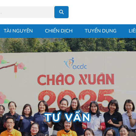
TÀI NGUYÊN
CHIẾN DỊCH
TUYỂN DỤNG
LI
TƯ VẤN