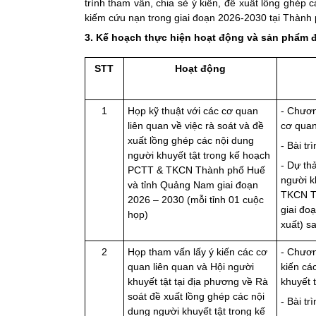
trình tham vấn, chia sẻ ý kiến, đề xuất lồng ghép 
kiếm cứu nạn trong giai đoạn 2026-2030 tại Thành
3. Kế hoạch thực hiện hoạt động và sản phẩm đ
STT
Hoạt động
1
Họp kỹ thuật với các cơ quan
- Chươn
liên quan về việc rà soát và đề
cơ quan
xuất lồng ghép các nội dung
- Bài tr
người khuyết tật trong kế hoạch
- Dự th
PCTT & TKCN Thành phố Huế
người k
và tỉnh Quảng Nam giai đoạn
TKCN T
2026 – 2030 (mỗi tỉnh 01 cuộc
giai đo
họp)
xuất) s
2
Họp tham vấn lấy ý kiến các cơ
- Chươn
quan liên quan và Hội người
kiến cá
khuyết tật tại địa phương về Rà
khuyết 
soát đề xuất lồng ghép các nội
- Bài tr
dung người khuyết tật trong kế