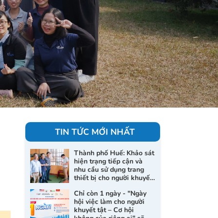
TIN TỨC MỚI NHẤT
Thành phố Huế: Khảo sát
hiện trạng tiếp cận và
nhu cầu sử dụng trang
thiết bị cho người khuyết
tật và nạn nhân da cam
Chỉ còn 1 ngày - "Ngày
hội việc làm cho người
khuyết tật – Cơ hội