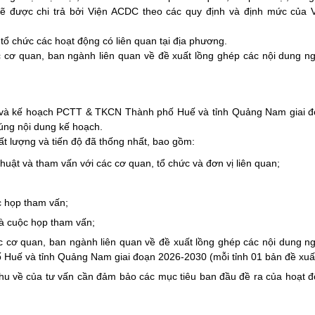
 sẽ được chi trả bởi Viện ACDC theo các quy định và định mức của 
 tổ chức các hoạt động có liên quan tại địa phương.
 cơ quan, ban ngành liên quan về đề xuất lồng ghép các nội dung n
án và kế hoạch PCTT & TKCN Thành phố Huế và tỉnh Quảng Nam giai 
đúng nội dung kế hoạch.
t lượng và tiến độ đã thống nhất, bao gồm:
uật và tham vấn với các cơ quan, tổ chức và đơn vị liên quan;
c họp tham vấn;
và cuộc họp tham vấn;
ác cơ quan, ban ngành liên quan về đề xuất lồng ghép các nội dung n
Huế và tỉnh Quảng Nam giai đoạn 2026-2030 (mỗi tỉnh 01 bản đề xuất
 thu về của tư vấn cần đảm bảo các mục tiêu ban đầu đề ra của hoạt 