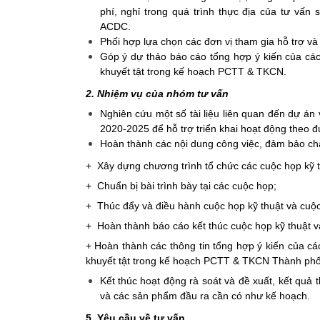
phí, nghỉ trong quá trình thực địa của tư vấn
ACDC.
Phối hợp lựa chọn các đơn vị tham gia hỗ trợ và
Góp ý dự thảo báo cáo tổng hợp ý kiến của các
khuyết tật trong kế hoạch PCTT & TKCN.
2. Nhiệm vụ của nhóm tư vấn
Nghiên cứu một số tài liệu liên quan đến dự 
2020-2025 để hỗ trợ triển khai hoạt động theo 
Hoàn thành các nội dung công việc, đảm bảo chấ
+ Xây dựng chương trình tổ chức các cuộc họp kỹ th
+ Chuẩn bị bài trình bày tại các cuộc họp;
+ Thúc đẩy và điều hành cuộc họp kỹ thuật và cuộ
+ Hoàn thành báo cáo kết thúc cuộc họp kỹ thuật 
+ Hoàn thành các thông tin tổng hợp ý kiến của c
khuyết tật trong kế hoạch PCTT & TKCN Thành phố 
Kết thúc hoạt động rà soát và đề xuất, kết quả
và các sản phẩm đầu ra cần có như kế hoạch.
5. Yêu cầu về tư vấn