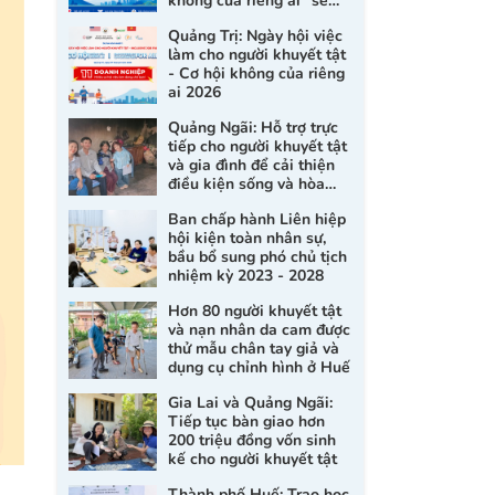
không của riêng ai" sẽ
chính thức diễn ra tại
Quảng Trị: Ngày hội việc
Quảng Trị
làm cho người khuyết tật
- Cơ hội không của riêng
ai 2026
Quảng Ngãi: Hỗ trợ trực
tiếp cho người khuyết tật
và gia đình để cải thiện
điều kiện sống và hòa
nhập xã hội
Ban chấp hành Liên hiệp
hội kiện toàn nhân sự,
bầu bổ sung phó chủ tịch
nhiệm kỳ 2023 - 2028
Hơn 80 người khuyết tật
và nạn nhân da cam được
thử mẫu chân tay giả và
dụng cụ chỉnh hình ở Huế
Gia Lai và Quảng Ngãi:
Tiếp tục bàn giao hơn
200 triệu đồng vốn sinh
kế cho người khuyết tật
Thành phố Huế: Trao học