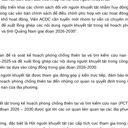
 đẩy triển khai các chính sách đối với người khuyết tật nhằm huy độn
trong các văn bản chính sách để điều chỉnh phù hợp với các hoạt động
ôn khổ hoạt động, Viện ACDC cần tuyển một nhóm tư vấn có chuyên 
 đề xuất lồng ghép các nội dung người khuyết tật trong kế hoạch p
ế và tỉnh Quảng Nam giai đoạn 2026-2030”.
uan để rà soát kế hoạch phòng chống thiên tai và tìm kiếm cứu nạn
025 và đề xuất lồng ghép các nội dung người khuyết tật trong công
iên tai dựa vào cộng đồng trong giai đoạn 2026-2030.
 người khuyết tật được tham gia đóng góp ý kiến trực tiếp, đảm bảo t
hoạch phòng chống thiên tai đến những cơ quan ra quyết định trong 
u nạn của địa phương.
ết tật trong kế hoạch phòng chống thiên tai và tìm kiếm cứu nạn (PC
oạn 2026 – 2030 được gửi tới các cơ quan liên quan tại các địa ph
ơng, đặc biệt là Hội người khuyết tật các cấp tích cực tham gia trong