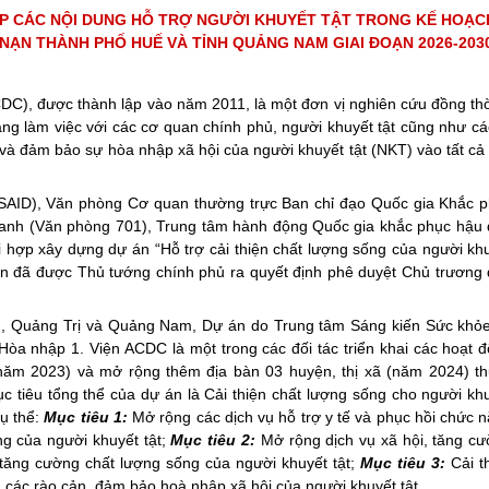
ÉP CÁC NỘI DUNG HỖ TRỢ NGƯỜI KHUYẾT TẬT TRONG KẾ HOẠC
 NẠN THÀNH PHỐ HUẾ VÀ TỈNH QUẢNG NAM GIAI ĐOẠN 2026-203
ACDC), được thành lập vào năm 2011, là một đơn vị nghiên cứu đồng thờ
ang làm việc với các cơ quan chính phủ, người khuyết tật cũng như cá
và đảm bảo sự hòa nhập xã hội của người khuyết tật (NKT) vào tất cả
SAID), Văn phòng Cơ quan thường trực Ban chỉ đạo Quốc gia Khắc 
ranh (Văn phòng 701), Trung tâm hành động Quốc gia khắc phục hậu
hợp xây dựng dự án “Hỗ trợ cải thiện chất lượng sống của người kh
ự án đã được Thủ tướng chính phủ ra quyết định phê duyệt Chủ trương
ế), Quảng Trị và Quảng Nam, Dự án do Trung tâm Sáng kiến Sức khỏ
Hòa nhập 1. Viện ACDC là một trong các đối tác triển khai các hoạt 
năm 2023) và mở rộng thêm địa bàn 03 huyện, thị xã (năm 2024) t
tiêu tổng thể của dự án là Cải thiện chất lượng sống cho người kh
cụ thể:
Mục tiêu 1:
Mở rộng các dịch vụ hỗ trợ y tế và phục hồi chức 
ng của người khuyết tật;
Mục tiêu 2:
Mở rộng dịch vụ xã hội, tăng c
úp tăng cường chất lượng sống của người khuyết tật;
Mục tiêu 3:
Cải t
ểu các rào cản, đảm bảo hoà nhập xã hội của người khuyết tật.