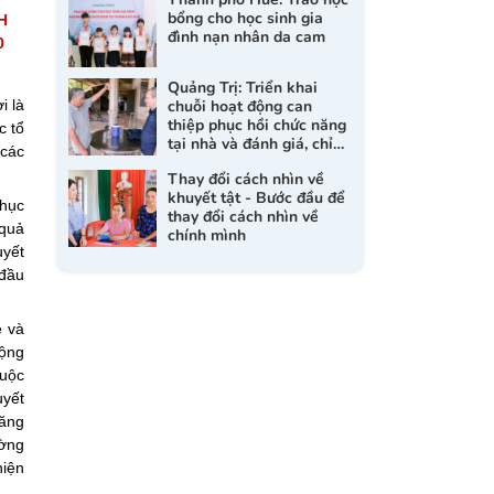
bổng cho học sinh gia
H
đình nạn nhân da cam
0
Quảng Trị: Triển khai
i là
chuỗi hoạt động can
thiệp phục hồi chức năng
c tổ
tại nhà và đánh giá, chỉ
 các
định dụng cụ trợ giúp cho
Thay đổi cách nhìn về
người khuyết tật
khuyết tật - Bước đầu để
phục
thay đổi cách nhìn về
 quả
chính mình
uyết
 đầu
e và
động
huộc
uyết
năng
ường
hiện