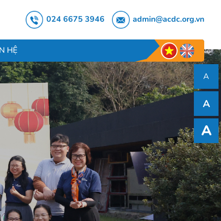
024 6675 3946
admin@acdc.org.vn
ÊN HỆ
A
A
A