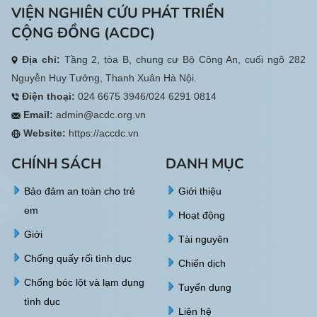
VIỆN NGHIÊN CỨU PHÁT TRIỂN
CỘNG ĐỒNG (ACDC)
Địa chỉ:
Tầng 2, tòa B, chung cư Bộ Công An, cuối ngõ 282
Nguyễn Huy Tưởng, Thanh Xuân Hà Nội.
Điện thoại:
024 6675 3946/024 6291 0814
Email:
admin@acdc.org.vn
Website:
https://accdc.vn
CHÍNH SÁCH
DANH MỤC
Bảo đảm an toàn cho trẻ
Giới thiệu
em
Hoạt động
Giới
Tài nguyên
Chống quấy rối tình dục
Chiến dịch
Chống bóc lột và lạm dụng
Tuyển dụng
tình dục
Liên hệ