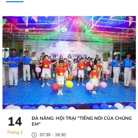
14
ĐÀ NẴNG: HỘI TRẠI "TIẾNG NÓI CỦA CHÚNG
EM"
Tháng 1
07:30 - 16:30