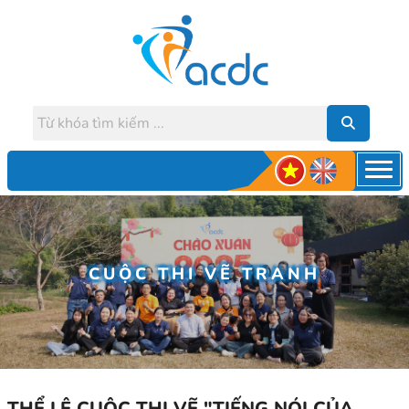
CUỘC THI VẼ TRANH
THỂ LỆ CUỘC THI VẼ "TIẾNG NÓI CỦA