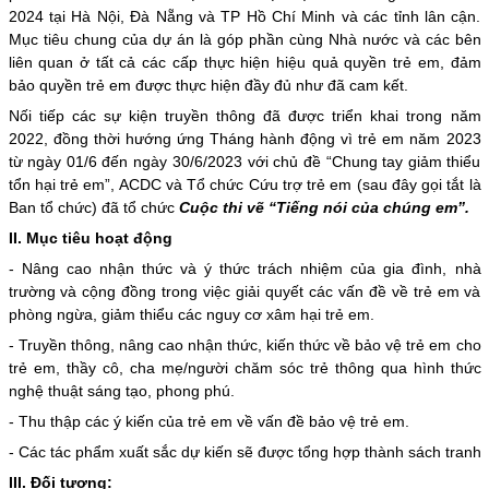
2024 tại Hà Nội, Đà Nẵng và TP Hồ Chí Minh và các tỉnh lân cận.
Mục tiêu chung của dự án là góp phần cùng Nhà nước và các bên
liên quan ở tất cả các cấp thực hiện hiệu quả quyền trẻ em, đảm
bảo quyền trẻ em được thực hiện đầy đủ như đã cam kết.
Nối tiếp các sự kiện truyền thông đã được triển khai trong năm
2022, đồng thời hướng ứng Tháng hành động vì trẻ em năm 2023
từ ngày 01/6 đến ngày 30/6/2023 với chủ đề “Chung tay giảm thiểu
tổn hại trẻ em”, ACDC và Tổ chức Cứu trợ trẻ em (sau đây gọi tắt là
Ban tổ chức) đã tổ chức
Cuộc thi vẽ “Tiếng nói của chúng em”.
II. Mục tiêu hoạt động
- Nâng cao nhận thức và ý thức trách nhiệm của gia đình, nhà
trường và cộng đồng trong việc giải quyết các vấn đề về trẻ em và
phòng ngừa, giảm thiểu các nguy cơ xâm hại trẻ em.
- Truyền thông, nâng cao nhận thức, kiến thức về bảo vệ trẻ em cho
trẻ em, thầy cô, cha mẹ/người chăm sóc trẻ thông qua hình thức
nghệ thuật sáng tạo, phong phú.
- Thu thập các ý kiến của trẻ em về vấn đề bảo vệ trẻ em.
- Các tác phẩm xuất sắc dự kiến sẽ được tổng hợp thành sách tranh
III. Đối tượng: