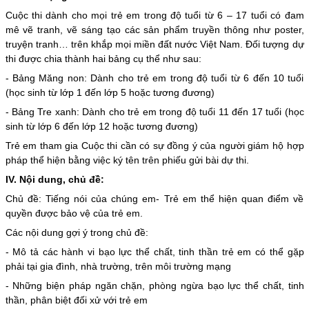
Cuộc thi dành cho mọi trẻ em trong độ tuổi từ 6 – 17 tuổi có đam
mê vẽ tranh, vẽ sáng tạo các sản phẩm truyền thông như poster,
truyện tranh… trên khắp mọi miền đất nước Việt Nam. Đối tượng dự
thi được chia thành hai bảng cụ thể như sau:
- Bảng Măng non: Dành cho trẻ em trong độ tuổi từ 6 đến 10 tuổi
(học sinh từ lớp 1 đến lớp 5 hoặc tương đương)
- Bảng Tre xanh: Dành cho trẻ em trong độ tuổi 11 đến 17 tuổi (học
sinh từ lớp 6 đến lớp 12 hoặc tương đương)
Trẻ em tham gia Cuộc thi cần có sự đồng ý của người giám hộ hợp
pháp thể hiện bằng việc ký tên trên phiếu gửi bài dự thi.
IV. Nội dung, chủ đề:
Chủ đề: Tiếng nói của chúng em- Trẻ em thể hiện quan điểm về
quyền được bảo vệ của trẻ em.
Các nội dung gợi ý trong chủ đề:
- Mô tả các hành vi bạo lực thể chất, tinh thần trẻ em có thể gặp
phải tại gia đình, nhà trường, trên môi trường mạng
- Những biện pháp ngăn chặn, phòng ngừa bạo lực thể chất, tinh
thần, phân biệt đối xử với trẻ em