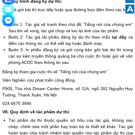
VII. Quy trình đăng ký dự thi:
A
Tác giả gửi bài thi trực tiếp hoặc qua đường bưu điện theo các bước
sau:
Bước 1: Tác giả vẽ tranh theo chủ đề “Tiếng nói của chúng em”
Sau khi vẽ xong, tác giả chụp và lưu lại ảnh của tác phẩm.
Bước 2: Tác giả tải phiếu đăng ký dự thi theo mẫu
tại đây
và
điền các thông tin, có thể viết tay hoặc đánh máy
Bước 3: In phiếu đăng ký và gửi cùng bản gốc bài dự thi trong
các sự kiện truyền thông quảng bá cho cuộc thi hoặc gửi về văn
phòng ACDC theo thông tin sau:
Đăng ký tham gia cuộc thi vẽ “Tiếng nói của chúng em”
Viện Nghiên cứu phát triển cộng đồng
P905, Tòa nhà Dream Center Home, số 11A, ngõ 282 Nguyễn Huy
Tưởng, Thanh Xuân, Hà Nội
024 6675 3946
VII. Quy định về tác phẩm dự thi:
Tác phẩm dự thi thuộc quyền sở hữu của tác giả, không sao
chép, chỉnh sửa một phần hay toàn bộ từ thiết kế khác. Tác giả
hoàn toàn chịu trách nhiệm bản quyền cho tác phẩm dự thi của