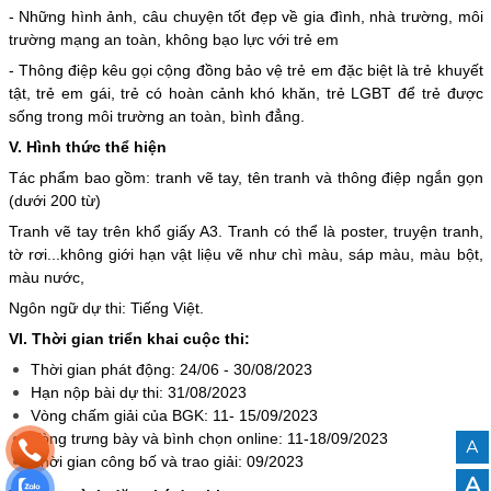
- Những hình ảnh, câu chuyện tốt đẹp về gia đình, nhà trường, môi
trường mạng an toàn, không bạo lực với trẻ em
- Thông điệp kêu gọi cộng đồng bảo vệ trẻ em đặc biệt là trẻ khuyết
tật, trẻ em gái, trẻ có hoàn cảnh khó khăn, trẻ LGBT để trẻ được
sống trong môi trường an toàn, bình đẳng.
V. Hình thức thể hiện
Tác phẩm bao gồm: tranh vẽ tay, tên tranh và thông điệp ngắn gọn
(dưới 200 từ)
Tranh vẽ tay trên khổ giấy A3. Tranh có thể là poster, truyện tranh,
tờ rơi...không giới hạn vật liệu vẽ như chì màu, sáp màu, màu bột,
màu nước,
Ngôn ngữ dự thi: Tiếng Việt.
VI. Thời gian triển khai cuộc thi:
Thời gian phát động: 24/06 - 30/08/2023
Hạn nộp bài dự thi: 31/08/2023
Vòng chấm giải của BGK: 11- 15/09/2023
Vòng trưng bày và bình chọn online: 11-18/09/2023
A
Thời gian công bố và trao giải: 09/2023
A