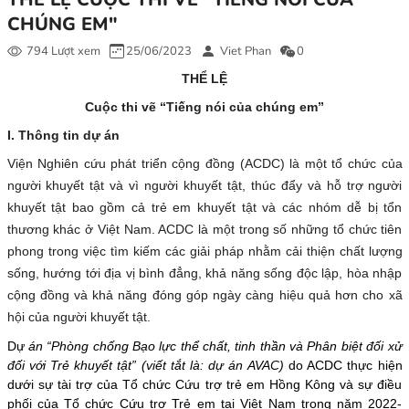
CHÚNG EM"
794 Lượt xem
25/06/2023
Viet Phan
0
THỂ LỆ
Cuộc thi vẽ “Tiếng nói của chúng em”
I. Thông tin dự án
Viện Nghiên cứu phát triển cộng đồng (ACDC) là một tổ chức của
người khuyết tật và vì người khuyết tật, thúc đẩy và hỗ trợ người
khuyết tật bao gồm cả trẻ em khuyết tật và các nhóm dễ bị tổn
thương khác ở Việt Nam. ACDC là một trong số những tổ chức tiên
phong trong việc tìm kiếm các giải pháp nhằm cải thiện chất lượng
sống, hướng tới địa vị bình đẳng, khả năng sống độc lập, hòa nhập
cộng đồng và khả năng đóng góp ngày càng hiệu quả hơn cho xã
hội của người khuyết tật.
Dự
án “Phòng chống Bạo lực thể chất, tinh thần và Phân biệt đối xử
đối với Trẻ khuyết tật” (viết tắt là: dự án AVAC)
do ACDC thực hiện
dưới sự tài trợ của Tổ chức Cứu trợ trẻ em Hồng Kông và sự điều
phối của Tổ chức Cứu trợ Trẻ em tại Việt Nam trong năm 2022-