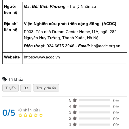
Người
Ms. Bùi Bích Phương
–Trợ lý Nhân sự
liên hệ
Địa chỉ
Viện Nghiên cứu phát triển cộng đồng (ACDC)
liên hệ
P903, Tòa nhà Dream Center Home,11A, ngõ 282
Nguyễn Huy Tưởng, Thanh Xuân, Hà Nội.
Điện thoại:
024 6675 3946 -
Email:
hr@acdc.org.vn
Website
https://www.acdc.vn
Từ khóa :
Tuyển
03
Trợ lý dự án
5
0%
4
0%
0/5
(
0
nhận xét)
3
0%
2
0%
1
0%