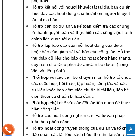
phụ trách.
Hỗ trợ kết nối với người khuyết tật tại địa bàn dự án,
thúc đẩy các hoạt động của hội/nhóm người khuyết
tật tại địa bàn.
Hỗ trợ cán bộ dự án và kế toán kiểm tra các chứng
từ thanh quyết toán và thực hiện các công việc hành
chính liên quan tới dự án.
Hỗ trợ lập báo cáo sau mỗi hoạt động của dự án
hoặc báo cáo giám sát và báo cáo công tác. Hỗ trợ
thu thập dữ liệu cho báo cáo hoạt động hàng tháng,
quý năm cho Điều phối dự án/Cán bộ dự án (tiếng
Việt và tiếng Anh).
Phối hợp với các cán bộ chuyên môn hỗ trợ tổ chức
các cuộc họp, hội thảo, tập huấn, công tác và các
sự kiện khác bao gồm việc chuẩn bị tài liệu, liên hệ
điện thoại và chuẩn bị hậu cần…
Phối hợp chặt chẽ với các đối tác liên quan để thực
hiện công việc.
Hỗ trợ các hoạt động nghiên cứu và tư vấn pháp
luật theo phân công.
A
Hỗ trợ hoạt động truyền thông của dự án và tổ chức
Bảo quản các tài liệu, sách báo, thư tín, tài sản và