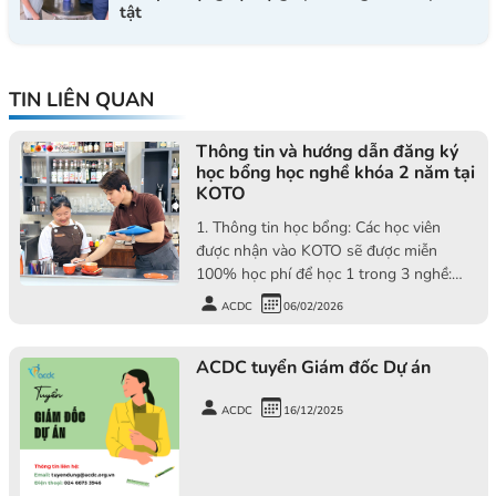
tật
TIN LIÊN QUAN
Thông tin và hướng dẫn đăng ký
học bổng học nghề khóa 2 năm tại
KOTO
1. Thông tin học bổng: Các học viên
được nhận vào KOTO sẽ được miễn
100% học phí để học 1 trong 3 nghề:
Nấu ăn thương mại, Nghiệp vụ nhà hàng
ACDC
06/02/2026
khách sạn và Làm bánh. Khóa học kéo
dài trong 2 năm, trong đó 1 nă đầu tiên
ACDC tuyển Giám đốc Dự án
học tại KOTO, 6 tháng tiếp theo đi thực
tập tại các khách sạn, resort 5 sao là đối
tác của KOTO, 6 tháng cuối cùng quay lại
ACDC
16/12/2025
KOTO học củng cố và thi tốt nghiệp.