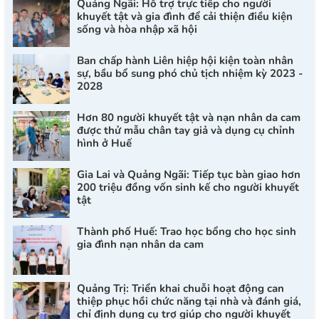
Quảng Ngãi: Hỗ trợ trực tiếp cho người
khuyết tật và gia đình để cải thiện điều kiện
sống và hòa nhập xã hội
Ban chấp hành Liên hiệp hội kiện toàn nhân
sự, bầu bổ sung phó chủ tịch nhiệm kỳ 2023 -
2028
Hơn 80 người khuyết tật và nạn nhân da cam
được thử mẫu chân tay giả và dụng cụ chỉnh
hình ở Huế
Gia Lai và Quảng Ngãi: Tiếp tục bàn giao hơn
200 triệu đồng vốn sinh kế cho người khuyết
tật
Thành phố Huế: Trao học bổng cho học sinh
gia đình nạn nhân da cam
Quảng Trị: Triển khai chuỗi hoạt động can
thiệp phục hồi chức năng tại nhà và đánh giá,
chỉ định dụng cụ trợ giúp cho người khuyết