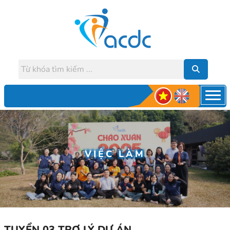
VIỆC LÀM
TUYỂN 03 TRỢ LÝ DỰ ÁN