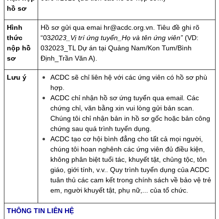
hồ sơ
Hình
Hồ sơ gửi qua emai
hr@acdc.org.vn
. Tiêu đề ghi rõ
thức
“03
2023_Vị trí ứng tuyển_Họ và tên ứng viên”
(VD:
nộp hồ
032023_TL Dự án tại Quảng Nam/Kon Tum/Bình
sơ
Định_Trần Văn A).
Lưu ý
ACDC sẽ chỉ liên hệ với các ứng viên có hồ sơ phù
hợp.
ACDC chỉ nhận hồ sơ ứng tuyển qua email. Các
chứng chỉ, văn bằng xin vui lòng gửi bản scan.
Chúng tôi chỉ nhận bản in hồ sơ gốc hoặc bản công
chứng sau quá trình tuyển dụng.
ACDC tạo cơ hội bình đẳng cho tất cả mọi người,
chúng tôi hoan nghênh các ứng viên đủ điều kiện,
không phân biệt tuổi tác, khuyết tật, chủng tộc, tôn
giáo, giới tính, v.v.. Quy trình tuyển dụng của ACDC
tuân thủ các cam kết trong chính sách về bảo vệ trẻ
em, người khuyết tật, phụ nữ,... của tổ chức.
THÔNG TIN LIÊN HỆ