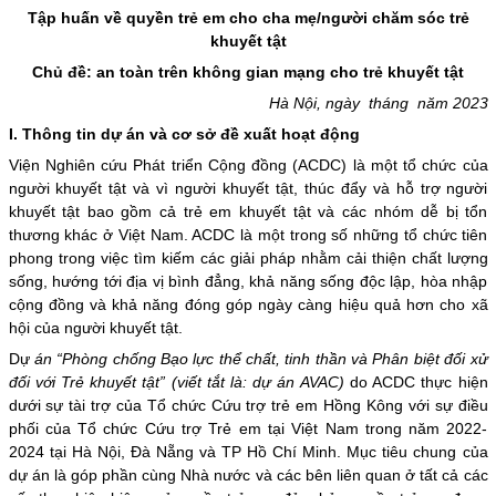
Tập huấn về quyền trẻ em cho cha mẹ/người chăm sóc trẻ
khuyết tật
Chủ đề: an toàn trên không gian mạng cho trẻ khuyết tật
Hà Nội, ngày tháng năm 2023
I.
Thông tin dự án và cơ sở đề xuất hoạt động
Viện Nghiên cứu Phát triển Cộng đồng (ACDC) là một tổ chức của
người khuyết tật và vì người khuyết tật, thúc đẩy và hỗ trợ người
khuyết tật bao gồm cả trẻ em khuyết tật và các nhóm dễ bị tổn
thương khác ở Việt Nam. ACDC là một trong số những tổ chức tiên
phong trong việc tìm kiếm các giải pháp nhằm cải thiện chất lượng
sống, hướng tới địa vị bình đẳng, khả năng sống độc lập, hòa nhập
cộng đồng và khả năng đóng góp ngày càng hiệu quả hơn cho xã
hội của người khuyết tật.
Dự
án “Phòng chống Bạo lực thể chất, tinh thần và Phân biệt đối xử
đối với Trẻ khuyết tật” (viết tắt là: dự án AVAC)
do ACDC thực hiện
dưới sự tài trợ của Tổ chức Cứu trợ trẻ em Hồng Kông với sự điều
phối của Tổ chức Cứu trợ Trẻ em tại Việt Nam trong năm 2022-
2024 tại Hà Nội, Đà Nẵng và TP Hồ Chí Minh. Mục tiêu chung của
dự án là góp phần cùng Nhà nước và các bên liên quan ở tất cả các