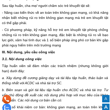
Sau tập huấn, cha mẹ/ người chăm sóc trẻ khuyết tật sẽ:
- Nâng cao kiến thức về an toàn trên không gian mạng, có khả năng
nhận biết những rủi ro trên không gian mạng mà trẻ em khuyết tật
có thể gặp phải.
- Có phương pháp, kỹ năng hỗ trợ trẻ em khuyết tật phòng chống
những rủi ro trên không gian mạng, đặc biệt là những rủi ro về bạo
lực giới, xâm hại tình dục và 1 số biện pháp ứng phó cơ bản khi gặp
phải nguy hiểm trên môi trường mạng
III. Nội dung, yêu cầu công việc
3.1. Nội dung công việc
Tập huấn viên sẽ đảm nhận các trách nhiệm (nhưng không giới
hạn) dưới đây:
a. Xây dựng đề cương giảng dạy và tài liệu tập huấn, thảo luận và
thống nhất với ACDC và nhà tài trợ SC.
b. Biên soạn và gửi tài liệu tập huấn cho ACDC và nhà tài trợ. Tư
vấn chủ động đề xuất các nội dung phù hợp với mục tiêu của khóa
A
tập huấn. Các nội dung cơ bản cần có:
A
- Một số khái niệm cơ bản: không gian mạng, an toàn trên không