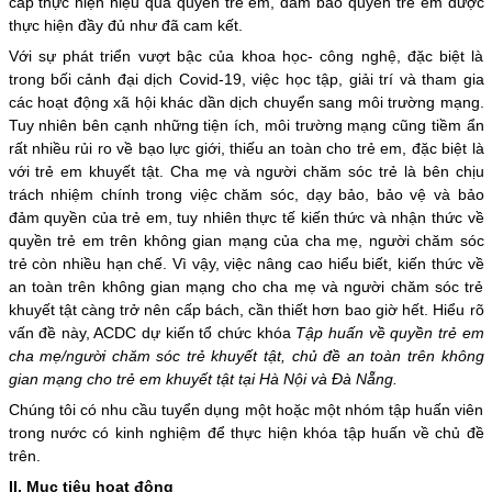
cấp thực hiện hiệu quả quyền trẻ em, đảm bảo quyền trẻ em được
thực hiện đầy đủ như đã cam kết.
Với sự phát triển vượt bậc của khoa học- công nghệ, đặc biệt là
trong bối cảnh đại dịch Covid-19, việc học tập, giải trí và tham gia
các hoạt động xã hội khác dần dịch chuyển sang môi trường mạng.
Tuy nhiên bên cạnh những tiện ích, môi trường mạng cũng tiềm ẩn
rất nhiều rủi ro về bạo lực giới, thiếu an toàn cho trẻ em, đặc biệt là
với trẻ em khuyết tật. Cha mẹ và người chăm sóc trẻ là bên chịu
trách nhiệm chính trong việc chăm sóc, dạy bảo, bảo vệ và bảo
đảm quyền của trẻ em, tuy nhiên thực tế kiến thức và nhận thức về
quyền trẻ em trên không gian mạng của cha mẹ, người chăm sóc
trẻ còn nhiều hạn chế. Vì vậy, việc nâng cao hiểu biết, kiến thức về
an toàn trên không gian mạng cho cha mẹ và người chăm sóc trẻ
khuyết tật càng trở nên cấp bách, cần thiết hơn bao giờ hết. Hiểu rõ
vấn đề này, ACDC dự kiến tổ chức khóa
Tập huấn về quyền trẻ em
cha mẹ/người chăm sóc trẻ khuyết tật, chủ đề an toàn trên không
gian mạng cho trẻ em khuyết tật tại Hà Nội và Đà Nẵng.
Chúng tôi có nhu cầu tuyển dụng một hoặc một nhóm tập huấn viên
trong nước có kinh nghiệm để thực hiện khóa tập huấn về chủ đề
trên.
II. Mục tiêu hoạt động