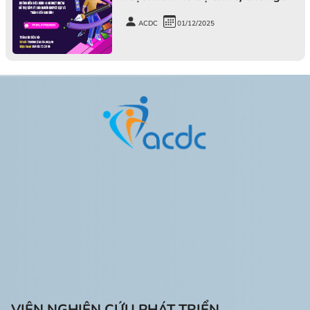
khuyết tật và thành viên gia đình
ACDC
01/12/2025
VIỆN NGHIÊN CỨU PHÁT TRIỂN