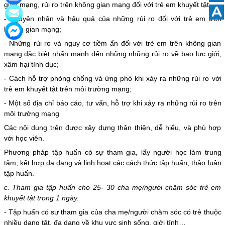
gian mạng, rủi ro trên không gian mạng đối với trẻ em khuyết tật...
A
- Nguyên nhân và hậu quả của những rủi ro đối với trẻ em trên
không gian mạng;
- Những rủi ro và nguy cơ tiềm ẩn đối với trẻ em trên không gian
mạng đặc biệt nhấn mạnh đến những những rủi ro về bạo lực giới,
xâm hại tình dục;
- Cách hỗ trợ phòng chống và ứng phó khi xảy ra những rủi ro với
trẻ em khuyết tật trên môi trường mạng;
- Một số địa chỉ báo cáo, tư vấn, hỗ trợ khi xảy ra những rủi ro trên
môi trường mạng
Các nội dung trên được xây dựng thân thiện, dễ hiểu, và phù hợp
với học viên.
Phương pháp tập huấn có sự tham gia, lấy người học làm trung
tâm, kết hợp đa dạng và linh hoạt các cách thức tập huấn, thảo luận
tập huấn.
c. Tham gia tập huấn cho 25- 30 cha mẹ/người chăm sóc trẻ em
khuyết tật trong 1 ngày.
-
Tập huấn có sự tham gia của cha mẹ/người chăm sóc có trẻ thuộc
nhiều dạng tật, đa dạng về khu vực sinh sống, giới tính…