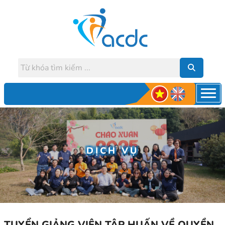
DỊCH VỤ
TUYỂN GIẢNG VIÊN TẬP HUẤN VỀ QUYỀN