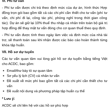
VI. Phí tư vấn
- Phí tư vấn được chi trả theo định mức của dự án, hình thức Hợp
đồng trọn gói bao gồm tất cả các chi phí cần thiết cho tư vấn (phí tư
vấn, chi phí đi lại, công tác phí, phòng nghỉ trong thời gian công
tác). Dự án sẽ giữ lại 10% thuế thu nhập cá nhân trên toàn bộ giá trị
hợp đồng để thay mặt tư vấn đóng cho cơ quan thuế theo quy định.
- Phí tư vấn được tính theo ngày làm việc và định mức của nhà tài
trợ, sẽ thanh toán sau khi nhận được các báo cáo hoàn thành từng
khóa tập huấn.
VII. Hồ sơ dự tuyển
Các tư vấn quan tâm vui lòng gửi hồ sơ dự tuyển bằng tiếng Việt
cho ACDC, bao gồm:
Email/thư bày tỏ sự quan tâm
Sơ yếu lý lịch (CV) cá nhân tư vấn
Đề xuất về mức phí bao gồm tất cả các chi phí cần thiết cho tư
vấn
Đề xuất nội dung và phương pháp tập huấn cụ thể
* Lưu ý:
ACDC sẽ chỉ liên hệ với các hồ sơ phù hợp