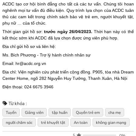
ACDC tạo cơ hội bình đẳng cho tất cả các tư vấn. Chúng tôi hoan
nghênh mọi tư vấn đủ điều kiện. Quy trình lựa chọn của ACDC tuân
thủ các cam kết trong chính sách bảo vệ trẻ em, người khuyết tật,
phụ nữ … của tổ chức.
Thời gian gửi hồ sơ:
trước ngày 26/04/2023.
Thời hạn này có thể
kết thúc sớm khi ACDC đã lựa chọn được ứng viên phù hợp.
Địa chỉ gửi hồ sơ và liên hệ:
Ms. Bích Phương - Trợ lý hành chính nhân sự
Email: hr@acdc.org.vn
Địa chỉ: Viện nghiên cứu phát triển cộng đồng. P905, tòa nhà Dream
Center Home, ngõ 282 Nguyễn Huy Tưởng, Thanh Xuân, Hà Nội
Điện thoại: 024 6675 3946
Từ khóa :
Tuyển
Giảng viên
tập huấn
Quyền trẻ em
cha mẹ
người chăm sóc
trẻ khuyết tật
An toàn
không gian mạng
5
0%