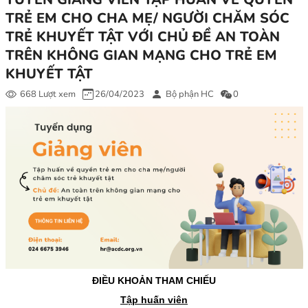
TRẺ EM CHO CHA MẸ/ NGƯỜI CHĂM SÓC
TRẺ KHUYẾT TẬT VỚI CHỦ ĐỀ AN TOÀN
TRÊN KHÔNG GIAN MẠNG CHO TRẺ EM
KHUYẾT TẬT
668 Lượt xem
26/04/2023
Bộ phận HC
0
ĐIỀU KHOẢN THAM CHIẾU
Tập huấn viên