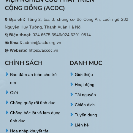
CỘNG ĐỒNG (ACDC)
Địa chỉ:
Tầng 2, tòa B, chung cư Bộ Công An, cuối ngõ 282
Nguyễn Huy Tưởng, Thanh Xuân Hà Nội.
Điện thoại:
024 6675 3946/024 6291 0814
Email:
admin@acdc.org.vn
Website:
https://accdc.vn
CHÍNH SÁCH
DANH MỤC
Bảo đảm an toàn cho trẻ
Giới thiệu
em
Hoạt động
Giới
Tài nguyên
Chống quấy rối tình dục
Chiến dịch
Chống bóc lột và lạm dụng
Tuyển dụng
tình dục
Liên hệ
Hòa nhập khuyết tật