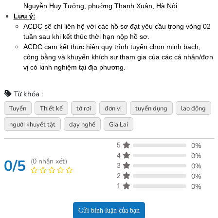
Nguyễn Huy Tưởng, phường Thanh Xuân, Hà Nội.
Lưu ý:
ACDC sẽ chỉ liên hệ với các hồ sơ đạt yêu cầu trong vòng 02
tuần sau khi kết thúc thời hạn nộp hồ sơ.
ACDC cam kết thực hiện quy trình tuyển chọn minh bạch,
công bằng và khuyến khích sự tham gia của các cá nhân/đơn
vị có kinh nghiệm tại địa phương.
Từ khóa :
Tuyển
Thiết kế
tờ rơi
đơn vị
tuyển dụng
lao động
người khuyết tật
dạy nghề
Gia Lai
5
0%
4
0%
0/5
(
0
nhận xét)
3
0%
2
0%
1
0%
Gửi bình luận của bạn