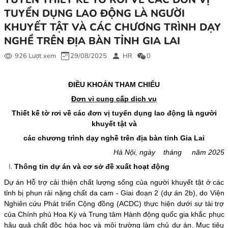
TUYỂN DỤNG LAO ĐỘNG LÀ NGƯỜI
KHUYẾT TẬT VÀ CÁC CHƯƠNG TRÌNH DẠY
NGHỀ TRÊN ĐỊA BÀN TỈNH GIA LAI
926 Lượt xem
29/08/2025
HR
0
ĐIỀU KHOẢN THAM CHIẾU
Đơn vị cung cấp dịch vụ
Thiết kế tờ rơi
về các đơn vị tuyển dụng lao động là người
khuyết tật và
các chương trình dạy nghề trên địa bàn tỉnh Gia Lai
Hà Nội, ngày tháng năm 2025
Thông tin dự án và cơ sở đề xuất hoạt động
Dự án Hỗ trợ cải thiện chất lượng sống của người khuyết tật ở các
tỉnh bị phun rải nặng chất da cam - Giai đoạn 2 (dự án 2b), do Viện
Nghiên cứu Phát triển Cộng đồng (ACDC) thực hiện dưới sự tài trợ
của Chính phủ Hoa Kỳ và Trung tâm Hành động quốc gia khắc phục
hậu quả chất độc hóa học và môi trường làm chủ dự án. Mục tiêu