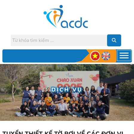
DỊCH VỤ
TUYỂN THIẾT KẾ TỜ RƠI VỀ CÁC ĐƠN VỊ