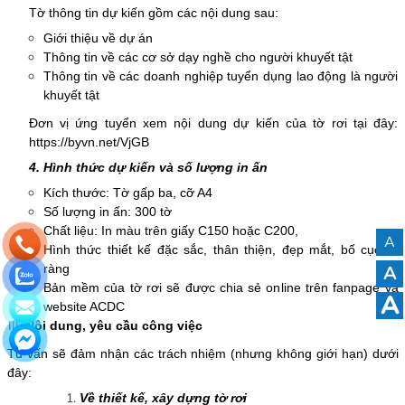
Tờ thông tin dự kiến gồm các nội dung sau:
Giới thiệu về dự án
Thông tin về các cơ sở dạy nghề cho người khuyết tật
Thông tin về các doanh nghiệp tuyển dụng lao động là người
khuyết tật
Đơn vị ứng tuyển xem nội dung dự kiến của tờ rơi tại đây:
https://byvn.net/VjGB
4. Hình thức dự kiến và số lượng in ấn
Kích thước: Tờ gấp ba, cỡ A4
Số lượng in ấn: 300 tờ
Chất liệu: In màu trên giấy C150 hoặc C200,
A
Hình thức thiết kế đặc sắc, thân thiện, đẹp mắt, bố cục rõ
ràng
A
Bản mềm của tờ rơi sẽ được chia sẻ online trên fanpage và
A
website ACDC
Nội dung, yêu cầu công việc
Tư vấn sẽ đảm nhận các trách nhiệm (nhưng không giới hạn) dưới
đây:
Về thiết kế, xây dựng tờ rơi