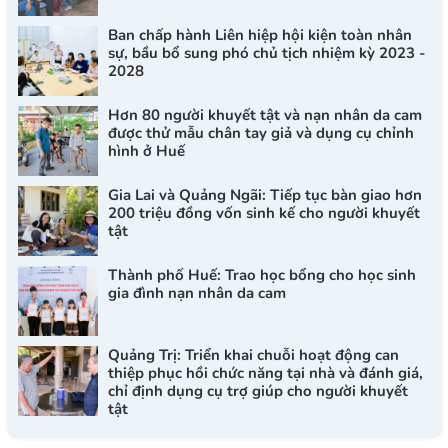
Ban chấp hành Liên hiệp hội kiện toàn nhân
sự, bầu bổ sung phó chủ tịch nhiệm kỳ 2023 -
2028
Hơn 80 người khuyết tật và nạn nhân da cam
được thử mẫu chân tay giả và dụng cụ chỉnh
hình ở Huế
Gia Lai và Quảng Ngãi: Tiếp tục bàn giao hơn
200 triệu đồng vốn sinh kế cho người khuyết
tật
Thành phố Huế: Trao học bổng cho học sinh
gia đình nạn nhân da cam
Quảng Trị: Triển khai chuỗi hoạt động can
thiệp phục hồi chức năng tại nhà và đánh giá,
chỉ định dụng cụ trợ giúp cho người khuyết
tật