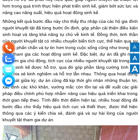
hơn trong quá trình thực hiện phát triển sinh kế, giảm bớt sức lực và
nâng cao năng suất, hiệu quả hoạt động sinh kế.
Những kết quả bước đầu này cho thấy thu nhập của các hộ gia đình
người khuyết tật đã từng bước ổn định, góp phần cải thiện điều kiện
sinh hoạt và tăng khả năng tự chủ về kinh tế. Đồng thời, tinh thần
của người khuyết tật có nhiều chuyển biến tích cực, thể hiện qua sự
A
vui vẻ, phấn chấn và tự tin hơn trong cuộc sống cũng như trong quá
trình tham gia các hoạt động sinh kế. Đặc biệt, dự án đã ghi nhận
A
sự tham gia chủ động, tích cực của nhiều người khuyết tật trong các
A
nhóm sinh kế được hỗ trợ, qua đó góp phần tăng cường tính gắn
kết, chia sẻ kinh nghiệm và hỗ trợ lẫn nhau. Thông qua hoạt động
giám sát giữa kỳ, dự án cũng đã kịp thời ghi nhận những thuận lợi,
xác định các khó khăn, vướng mắc còn tồn tại và đề xuất các giải
pháp điều chỉnh phù hợp nhằm nâng cao hiệu quả triển khai trong
thời gian tiếp theo. Tính đến thời điểm hiện tại, nhiều hoạt động đã
bước đầu cho thấy hiệu quả tích cực và thiết thực, được thể hiện
thông qua các ý kiến chia sẻ, đánh giá và sự hài lòng của người
khuyết tật tham gia dự án.