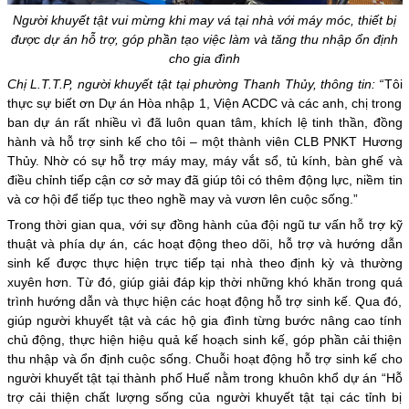
Người khuyết tật vui mừng khi may vá tại nhà với máy móc, thiết bị
được dự án hỗ trợ, góp phần tạo việc làm và tăng thu nhập ổn định
cho gia đình
Chị L.T.T.P, người khuyết tật tại phường Thanh Thủy, thông tin: “
Tôi
thực sự biết ơn Dự án Hòa nhập 1, Viện ACDC và các anh, chị trong
ban dự án rất nhiều vì đã luôn quan tâm, khích lệ tinh thần, đồng
hành và hỗ trợ sinh kế cho tôi – một thành viên CLB PNKT Hương
Thủy. Nhờ có sự hỗ trợ máy may, máy vắt sổ, tủ kính, bàn ghế và
điều chỉnh tiếp cận cơ sở may đã giúp tôi có thêm động lực, niềm tin
và cơ hội để tiếp tục theo nghề may và vươn lên cuộc sống.”
Trong thời gian qua, với sự đồng hành của đội ngũ tư vấn hỗ trợ kỹ
thuật và phía dự án, các hoạt động theo dõi, hỗ trợ và hướng dẫn
sinh kế được thực hiện trực tiếp tại nhà theo định kỳ và thường
xuyên hơn. Từ đó, giúp giải đáp kịp thời những khó khăn trong quá
trình hướng dẫn và thực hiện các hoạt động hỗ trợ sinh kế. Qua đó,
giúp người khuyết tật và các hộ gia đình từng bước nâng cao tính
chủ động, thực hiện hiệu quả kế hoạch sinh kế, góp phần cải thiện
thu nhập và ổn định cuộc sống. Chuỗi hoạt động hỗ trợ sinh kế cho
người khuyết tật tại thành phố Huế nằm trong khuôn khổ dự án “Hỗ
trợ cải thiện chất lượng sống của người khuyết tật tại các tỉnh bị