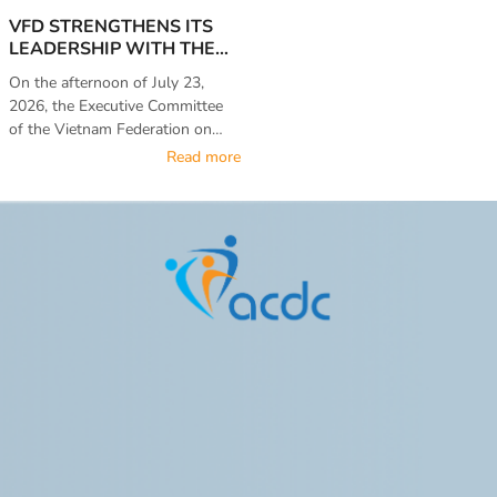
for All”.
equipment tailored to their needs
VFD STRENGTHENS ITS
and actual living conditions,
LEADERSHIP WITH THE
contributing to greater
ELECTION OF A NEW VICE
On the afternoon of July 23,
independence in their daily
PRESIDENT FOR THE 2023
2026, the Executive Committee
activities.
- 2028 TERM
of the Vietnam Federation on
Disability (VFD) convened an
Read more
Extraordinary Meeting in a hybrid
format, combining in-person and
online participation. During the
meeting, the Executive
Committee elected Ms. Do Thi
Hue as Vice President of VFD for
the 2023 – 2028 term, with 91%
of voting delegates in favor. The
appointment marks an important
step in strengthening the
Federation’s leadership and
enhancing its capacity to fulfill its
mission in the years ahead.