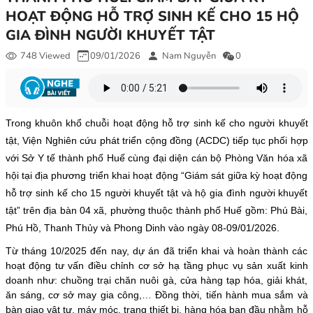
HOẠT ĐỘNG HỖ TRỢ SINH KẾ CHO 15 HỘ
GIA ĐÌNH NGƯỜI KHUYẾT TẬT
748 Viewed
09/01/2026
Nam Nguyễn
0
Trong khuôn khổ chuỗi hoạt động hỗ trợ sinh kế cho người khuyết
tật, Viện Nghiên cứu phát triển cộng đồng (ACDC) tiếp tục phối hợp
với Sở Y tế thành phố Huế cùng đại diện cán bộ Phòng Văn hóa xã
hội tại địa phương triển khai hoạt động “Giám sát giữa kỳ hoạt động
hỗ trợ sinh kế cho 15 người khuyết tật và hộ gia đình người khuyết
tật” trên địa bàn 04 xã, phường thuộc thành phố Huế gồm: Phú Bài,
Phú Hồ, Thanh Thủy và Phong Dinh vào ngày 08-09/01/2026.
Từ tháng 10/2025 đến nay, dự án đã triển khai và hoàn thành các
hoạt động tư vấn điều chỉnh cơ sở hạ tầng phục vụ sản xuất kinh
doanh như: chuồng trại chăn nuôi gà, cửa hàng tạp hóa, giải khát,
ăn sáng, cơ sở may gia công,… Đồng thời, tiến hành mua sắm và
bàn giao vật tư, máy móc, trang thiết bị, hàng hóa ban đầu nhằm hỗ