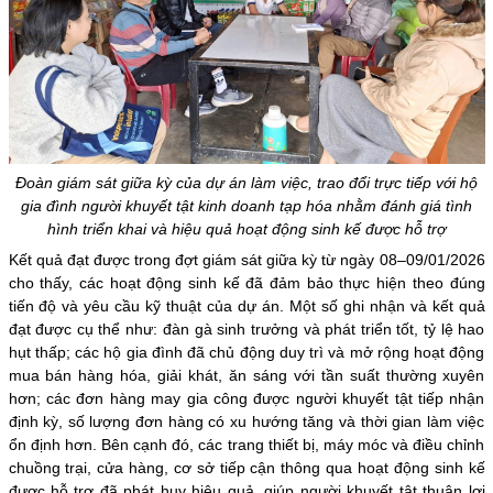
Đoàn giám sát giữa kỳ của dự án làm việc, trao đổi trực tiếp với hộ
gia đình người khuyết tật kinh doanh tạp hóa nhằm đánh giá tình
hình triển khai và hiệu quả hoạt động sinh kế được hỗ trợ
Kết quả đạt được trong đợt giám sát giữa kỳ từ ngày 08–09/01/2026
cho thấy, các hoạt động sinh kế đã đảm bảo thực hiện theo đúng
tiến độ và yêu cầu kỹ thuật của dự án. Một số ghi nhận và kết quả
đạt được cụ thể như: đàn gà sinh trưởng và phát triển tốt, tỷ lệ hao
hụt thấp; các hộ gia đình đã chủ động duy trì và mở rộng hoạt động
mua bán hàng hóa, giải khát, ăn sáng với tần suất thường xuyên
hơn; các đơn hàng may gia công được người khuyết tật tiếp nhận
định kỳ, số lượng đơn hàng có xu hướng tăng và thời gian làm việc
ổn định hơn. Bên cạnh đó, các trang thiết bị, máy móc và điều chỉnh
chuồng trại, cửa hàng, cơ sở tiếp cận thông qua hoạt động sinh kế
được hỗ trợ đã phát huy hiệu quả, giúp người khuyết tật thuận lợi