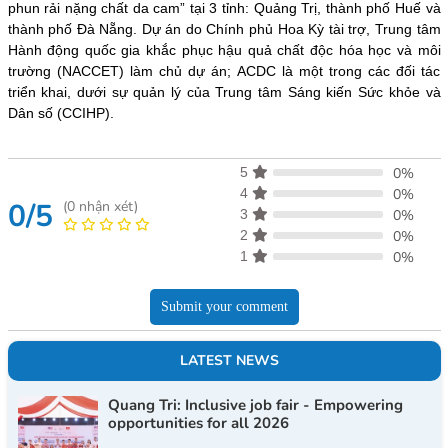
phun rải nặng chất da cam” tại 3 tỉnh: Quảng Trị, thành phố Huế và
thành phố Đà Nẵng. Dự án do Chính phủ Hoa Kỳ tài trợ, Trung tâm
Hành động quốc gia khắc phục hậu quả chất độc hóa học và môi
trường (NACCET) làm chủ dự án; ACDC là một trong các đối tác
triển khai, dưới sự quản lý của Trung tâm Sáng kiến Sức khỏe và
Dân số (CCIHP).
5
0%
4
0%
0/5
(
0
nhận xét)
3
0%
2
0%
1
0%
Submit your comment
LATEST NEWS
Quang Tri: Inclusive job fair - Empowering
opportunities for all 2026