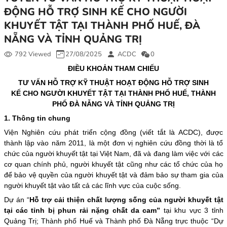
ĐỘNG HỖ TRỢ SINH KẾ CHO NGƯỜI
KHUYẾT TẬT TẠI THÀNH PHỐ HUẾ, ĐÀ
NẴNG VÀ TỈNH QUẢNG TRỊ
792 Viewed
27/08/2025
ACDC
0
ĐIỀU KHOẢN THAM CHIẾU
TƯ VẤN HỖ TRỢ KỸ THUẬT HOẠT ĐỘNG HỖ TRỢ SINH
KẾ CHO NGƯỜI KHUYẾT TẬT TẠI THÀNH PHỐ HUẾ, THÀNH
PHỐ ĐÀ NẴNG VÀ TỈNH QUẢNG TRỊ
1. Thông tin chung
Viện Nghiên cứu phát triển cộng đồng (viết tắt là ACDC), được
thành lập vào năm 2011, là một đơn vị nghiên cứu đồng thời là tổ
chức của người khuyết tật tại Việt Nam, đã và đang làm việc với các
cơ quan chính phủ, người khuyết tật cũng như các tổ chức của họ
để bảo vệ quyền của người khuyết tật và đảm bảo sự tham gia của
người khuyết tật vào tất cả các lĩnh vực của cuộc sống.
Dự án “
Hỗ trợ cải thiện chất lượng sống của người khuyết tật
tại các tỉnh bị phun rải nặng chất da cam”
tại khu vực 3 tỉnh
Quảng Trị; Thành phố Huế và Thành phố Đà Nẵng trực thuộc “Dự