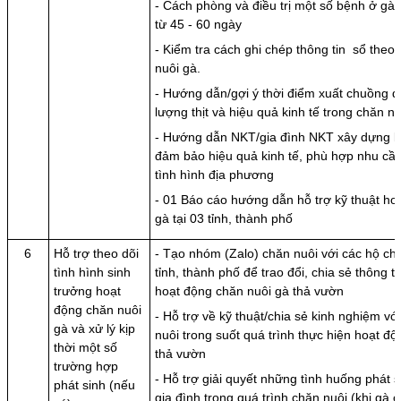
- Cách phòng và điều trị một số bệnh ở gà
từ 45 - 60 ngày
- Kiểm tra cách ghi chép thông tin sổ theo
nuôi gà.
- Hướng dẫn/gợi ý thời điểm xuất chuồng 
lượng thịt và hiệu quả kinh tế trong chăn n
- Hướng dẫn NKT/gia đình NKT xây dựng kế
đảm bảo hiệu quả kinh tế, phù hợp nhu cầ
tình hình địa phương
- 01 Báo cáo hướng dẫn hỗ trợ kỹ thuật ho
gà tại 03 tỉnh, thành phố
6
Hỗ trợ theo dõi
- Tạo nhóm (Zalo) chăn nuôi với các hộ ch
tình hình sinh
tỉnh, thành phố để trao đổi, chia sẻ thông ti
trưởng hoạt
hoạt động chăn nuôi gà thả vườn
động chăn nuôi
- Hỗ trợ về kỹ thuật/chia sẻ kinh nghiệm vớ
gà và xử lý kịp
nuôi trong suốt quá trình thực hiện hoạt đ
thời một số
thả vườn
trường hợp
- Hỗ trợ giải quyết những tình huống phát s
phát sinh (nếu
gia đình trong quá trình chăn nuôi (khi gà 