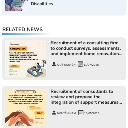
Disabilities
RELATED NEWS
Recruitment of a consulting firm
to conduct surveys, assessments,
and implement home renovations
for households of persons with
disabilities
QUÝ NGUYỄN
11/07/2025
Recruitment of consultants to
review and propose the
integration of support measures
for people with disabilities into
disaster prevention and search
NGUYỄN NAM
13/05/2025
and rescue plans