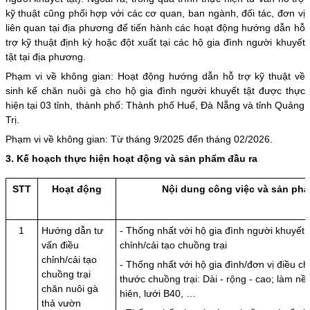
kỹ thuật cũng phối hợp với các cơ quan, ban ngành, đối tác, đơn vị
liên quan tại địa phương để tiến hành các hoạt động hướng dẫn hỗ
trợ kỹ thuật định kỳ hoặc đột xuất tại các hộ gia đình người khuyết
tật tại địa phương.
Phạm vi về không gian: Hoạt động hướng dẫn hỗ trợ kỹ thuật về
sinh kế chăn nuôi gà cho hộ gia đình người khuyết tật được thực
hiện tại 03 tỉnh, thành phố: Thành phố Huế, Đà Nẵng và tỉnh Quảng
Trị.
Phạm vi về không gian: Từ tháng 9/2025 đến tháng 02/2026.
3. Kế hoạch thực hiện hoạt động và sản phẩm đầu ra
STT
Hoạt động
Nội dung công việc và sản phẩ
1
Hướng dẫn tư
- Thống nhất với hộ gia đình người khuyết 
vấn điều
chỉnh/cải tạo chuồng trại
chỉnh/cải tạo
- Thống nhất với hộ gia đình/đơn vị điều chỉ
chuồng trại
thước chuồng trại: Dài - rộng - cao; làm nề
chăn nuôi gà
hiên, lưới B40, …
thả vườn