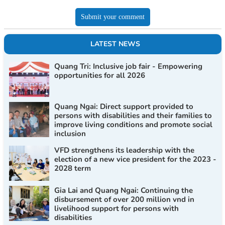
Submit your comment
LATEST NEWS
Quang Tri: Inclusive job fair - Empowering
opportunities for all 2026
Quang Ngai: Direct support provided to
persons with disabilities and their families to
improve living conditions and promote social
inclusion
VFD strengthens its leadership with the
election of a new vice president for the 2023 -
2028 term
Gia Lai and Quang Ngai: Continuing the
disbursement of over 200 million vnd in
livelihood support for persons with
disabilities