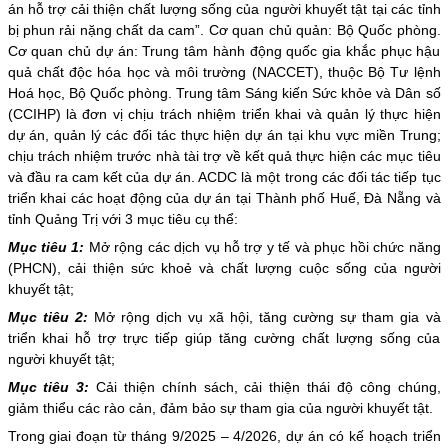
án hỗ trợ cải thiện chất lượng sống của người khuyết tật tại các tỉnh
bị phun rải nặng chất da cam”. Cơ quan chủ quản: Bộ Quốc phòng.
Cơ quan chủ dự án: Trung tâm hành động quốc gia khắc phục hậu
quả chất độc hóa học và môi trường (NACCET), thuộc Bộ Tư lệnh
Hoá học, Bộ Quốc phòng. Trung tâm Sáng kiến Sức khỏe và Dân số
(CCIHP) là đơn vị chịu trách nhiệm triển khai và quản lý thực hiện
dự án, quản lý các đối tác thực hiện dự án tại khu vực miền Trung;
chịu trách nhiệm trước nhà tài trợ về kết quả thực hiện các mục tiêu
và đầu ra cam kết của dự án. ACDC là một trong các đối tác tiếp tục
triển khai các hoạt động của dự án tại Thành phố Huế, Đà Nẵng và
tỉnh Quảng Trị với 3 mục tiêu cụ thể:
Mục tiêu 1:
Mở rộng các dịch vụ hỗ trợ y tế và phục hồi chức năng
(PHCN), cải thiện sức khoẻ và chất lượng cuộc sống của người
khuyết tật;
Mục tiêu 2:
Mở rộng dịch vụ xã hội, tăng cường sự tham gia và
triển khai hỗ trợ trực tiếp giúp tăng cường chất lượng sống của
người khuyết tật;
Mục tiêu 3:
Cải thiện chính sách, cải thiện thái độ công chúng,
giảm thiểu các rào cản, đảm bảo sự tham gia của người khuyết tật.
Trong giai đoạn từ tháng 9/2025 – 4/2026, dự án có kế hoạch triển