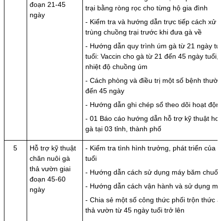
đoạn 21-45
trại bằng ròng rọc cho từng hộ gia đình
ngày
- Kiểm tra và hướng dẫn trực tiếp cách xử l
trùng chuồng trại trước khi đưa gà về
- Hướng dẫn quy trình úm gà từ 21 ngày tu
tuổi: Vaccin cho gà từ 21 đến 45 ngày tuổi
nhiệt độ chuồng úm
- Cách phòng và điều trị một số bệnh thườ
đến 45 ngày
- Hướng dẫn ghi chép sổ theo dõi hoạt độn
- 01 Báo cáo hướng dẫn hỗ trợ kỹ thuật ho
gà tại 03 tỉnh, thành phố
5
Hỗ trợ kỹ thuật
- Kiểm tra tình hình trưởng, phát triển của
chăn nuôi gà
tuổi
thả vườn giai
- Hướng dẫn cách sử dụng máy băm chuối
đoạn 45-60
- Hướng dẫn cách vận hành và sử dụng má
ngày
- Chia sẻ một số công thức phối trộn thức 
thả vườn từ 45 ngày tuổi trở lên