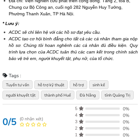
Địa chỉ: Viện Nghiên cứu phát triển cộng đồng. Tầng 2, tòa B,
Chung cư Bộ Công an, cuối ngõ 282 Nguyễn Huy Tưởng,
Phường Thanh Xuân, TP Hà Nội.
* Lưu ý:
ACDC sẽ chỉ liên hệ với các hồ sơ đạt yêu cầu.
ACDC tạo cơ hội bình đẳng cho tất cả các cá nhân tham gia nộp
hồ sơ. Chúng tôi hoan nghênh các cá nhân đủ điều kiện. Quy
trình lựa chọn của ACDC tuân thủ các cam kết trong chính sách
bảo vệ trẻ em, người khuyết tật, phụ nữ, của tổ chức.
Tags :
Tuyển tư vấn
hỗ trợ kỹ thuật
hỗ trợ
sinh kế
người khuyết tật
thành phố Huế
Đà Nẵng
tỉnh Quảng Trị
5
0%
4
0%
0/5
(
0
nhận xét)
3
0%
2
0%
1
0%