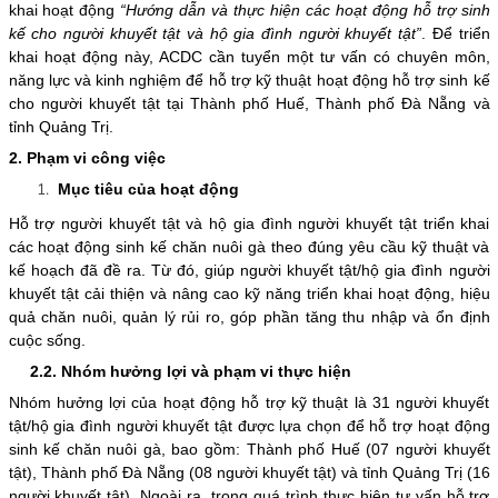
khai hoạt động
“Hướng dẫn và thực hiện các hoạt động hỗ trợ sinh
kế cho người khuyết tật và hộ gia đình người khuyết tật”
. Để triển
khai hoạt động này, ACDC cần tuyển một tư vấn có chuyên môn,
năng lực và kinh nghiệm để hỗ trợ kỹ thuật hoạt động hỗ trợ sinh kế
cho người khuyết tật tại Thành phố Huế, Thành phố Đà Nẵng và
tỉnh Quảng Trị.
2. Phạm vi công việc
Mục tiêu của hoạt động
Hỗ trợ người khuyết tật và hộ gia đình người khuyết tật triển khai
các hoạt động sinh kế chăn nuôi gà theo đúng yêu cầu kỹ thuật và
kế hoạch đã đề ra. Từ đó, giúp người khuyết tật/hộ gia đình người
khuyết tật cải thiện và nâng cao kỹ năng triển khai hoạt động, hiệu
quả chăn nuôi, quản lý rủi ro, góp phần tăng thu nhập và ổn định
cuộc sống.
2.2. Nhóm hưởng lợi và phạm vi thực hiện
Nhóm hưởng lợi của hoạt động hỗ trợ kỹ thuật là 31 người khuyết
tật/hộ gia đình người khuyết tật được lựa chọn để hỗ trợ hoạt động
sinh kế chăn nuôi gà, bao gồm: Thành phố Huế (07 người khuyết
tật), Thành phố Đà Nẵng (08 người khuyết tật) và tỉnh Quảng Trị (16
người khuyết tật). Ngoài ra, trong quá trình thực hiện tư vấn hỗ trợ