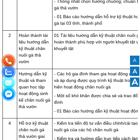
- Thống nhất chọn hướng chuồng; chuẩn bị
gà thả vườn
- 01 Báo cáo hướng dẫn hỗ trợ kỹ thuật ho
gà tại 03 tỉnh, thành phố
2
Hoàn thành tài
01 Tài liệu hướng dẫn kỹ thuật chăn nuôi 
liệu hướng dẫn
hoàn thành phù hợp với người khuyết tật v
kỹ thuật chăn
khuyết tật
nuôi gà thả
A
vườn
A
3
Hướng dẫn kỹ
- Các hộ gia đình tham gia hoạt động chăn
A
thuật và tham
và áp dụng được quy trình kỹ thuật trong su
quan học tập
hiện hoạt động chăn nuôi gà
hoạt động sinh
- Một số khó khăn được chia sẻ và trao đổi
kế chăn nuôi gà
đình
thả vườn
- 01 Báo cáo hướng dẫn kỹ thuật hoạt độn
4
Hỗ trợ kỹ thuật
- Kiểm tra tiến độ tư vấn điều chỉnh/cải tạo
chăn nuôi gà
nuôi gà của các hộ chăn nuôi gà
thả vườn giai
- Kiểm tra và hướng dẫn trực tiếp cách là