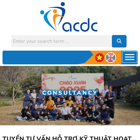
CONSULTANCY
TUYỂN TƯ VẤN HỖ TRỢ KỸ THUẬT HOẠT