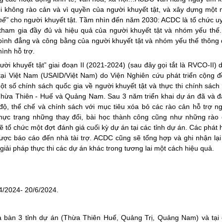
 không rào cản và vì quyền của người khuyết tật, và xây dựng một 
thế”
cho người khuyết tật. Tầm nhìn đến năm 2030: ACDC là tổ chức uy
ự tham gia đầy đủ và hiệu quả của người khuyết tật và nhóm yếu thế
ình đẳng và công bằng của người khuyết tật và nhóm yếu thế thông
ình hỗ trợ.
i khuyết tật” giai đoạn II (2021-2024) (sau đây gọi tắt là RVCO-II) 
 tại Việt Nam (USAID/Việt Nam) do Viện Nghiên cứu phát triển cộng 
t số chính sách quốc gia về người khuyết tật và thực thi chính sách 
, Thừa Thiên - Huế và Quảng Nam. Sau 3 năm triển khai dự án đã và 
 độ, thể chế và chính sách với mục tiêu xóa bỏ các rào cản hỗ trợ n
hực trạng những thay đổi, bài học thành công cũng như những rào
ẽ tổ chức một đợt đánh giá cuối kỳ dự án tại các tỉnh dự án. Các phát 
ược báo cáo đến nhà tài trợ. ACDC cũng sẽ tổng hợp và ghi nhận lại
giải pháp thực thi các dự án khác trong tương lai một cách hiệu quả.
/4/2024- 20/6/2024.
ịa bàn 3 tỉnh dự án (Thừa Thiên Huế, Quảng Trị, Quảng Nam) và tại