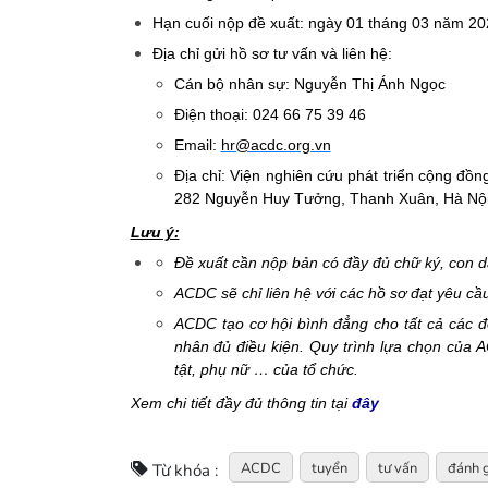
Hạn cuối nộp đề xuất: ngày 01 tháng 03 năm 20
Địa chỉ gửi hồ sơ tư vấn và liên hệ:
Cán bộ nhân sự: Nguyễn Thị Ánh Ngọc
Điện thoại: 024 66 75 39 46
Email:
hr@acdc.org.vn
Địa chỉ: Viện nghiên cứu phát triển cộng đ
282 Nguyễn Huy Tưởng, Thanh Xuân, Hà Nộ
Lưu ý:
Đề xuất cần nộp bản có đầy đủ chữ ký, con dấ
ACDC sẽ chỉ liên hệ với các hồ sơ đạt yêu cầu 
ACDC tạo cơ hội bình đẳng cho tất cả các đ
nhân đủ điều kiện. Quy trình lựa chọn của 
tật, phụ nữ … của tổ chức.
Xem chi tiết đầy đủ thông tin tại
đây
ACDC
tuyển
tư vấn
đánh g
Từ khóa :