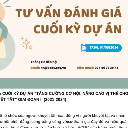
Á CUỐI KỲ DỰ ÁN “TĂNG CƯỜNG CƠ HỘI, NÂNG CAO VỊ THẾ CH
ẾT TẬT”
GIAI ĐOẠN II (2021-2024)
t tổ chức của người khuyết tật hoạt động vì người khuyết tật và nhóm
 cơ hội bình đẳng, công bằng cùng vớisự tham gia đầy đủ và hiệu quả
ng các hoạt động kinh tế, văn hoá, xã hội…ACDC vẫn hàng ngày tìm 