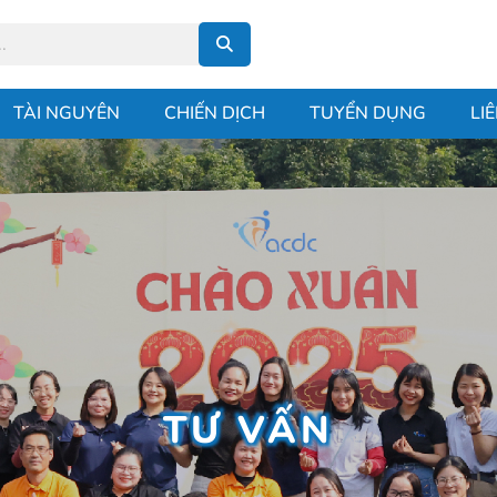
TÀI NGUYÊN
CHIẾN DỊCH
TUYỂN DỤNG
LI
TƯ VẤN