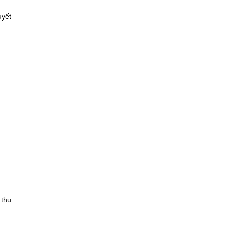
uyết
 thu