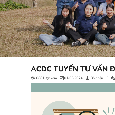
ACDC TUYỂN TƯ VẤN Đ
688 Lượt xem
01/03/2024
Bộ phận HR