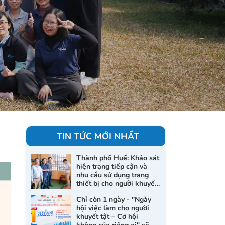
TIN TỨC MỚI NHẤT
Thành phố Huế: Khảo sát
hiện trạng tiếp cận và
nhu cầu sử dụng trang
thiết bị cho người khuyết
tật và nạn nhân da cam
Chỉ còn 1 ngày - "Ngày
hội việc làm cho người
khuyết tật – Cơ hội