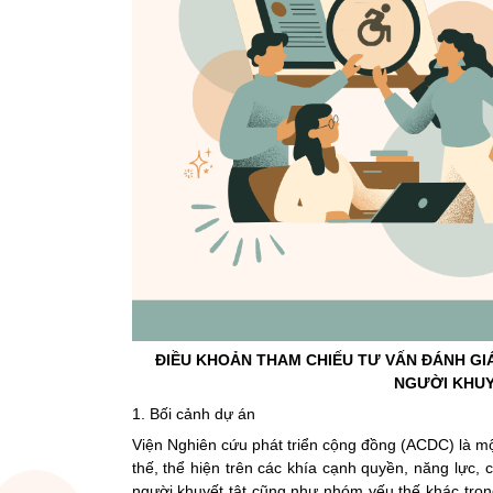
ĐIỀU KHOẢN THAM CHIẾU TƯ VẤN ĐÁNH GI
NGƯỜI KHUY
1. Bối cảnh dự án
Viện Nghiên cứu phát triển cộng đồng (ACDC) là mộ
thế, thể hiện trên các khía cạnh quyền, năng lực,
người khuyết tật cũng như nhóm yếu thế khác tro