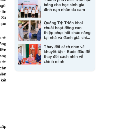
bổng cho học sinh gia
ngôi
đình nạn nhân da cam
 tín
. Sứ
Quảng Trị: Triển khai
 qua
chuỗi hoạt động can
thiệp phục hồi chức năng
tại nhà và đánh giá, chỉ
dưới
định dụng cụ trợ giúp cho
đồng
Thay đổi cách nhìn về
người khuyết tật
liên
khuyết tật - Bước đầu để
đang
thay đổi cách nhìn về
chính mình
gười
 cản
hiện
 kết
 cấp