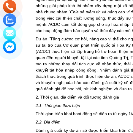
những giải pháp khả thi nhằm xây dựng một xã hội
nhà chung nhằm
“Chia sẻ niềm tin và nâng cao vị 
trong việc cải thiện chất lượng sống, thúc đẩy s
mệnh: ACDC cam kết đóng góp cho sự hòa nhập, b
các hoạt động đảm bảo quyền và thúc đẩy các mô h
Dự án “Tăng cường cơ hội, nâng cao vị thế cho ngườ
sự tài trợ của Cơ quan phát triển quốc tế Hoa Kỳ
(ACDC) thực hiện sẽ tập trung hỗ trợ hoàn thiện mộ
quan đến người khuyết tật tại các tỉnh Quảng Trị
tạo ra những thay đổi tích cực về nhận thức, thái
khuyết tật hòa nhập cộng đồng. Nhằm đánh giá t
thách thức trong quá trình thực hiện dự án, ACDC s
và khuyến nghị của báo cáo đánh giá cuối kỳ sẽ đ
quả đánh giá để học hỏi, rút kinh nghiệm và đưa ra 
2. Thời gian, địa điểm và đối tượng đánh giá
2.1. Thời gian thực hiện
Thời gian triển khai hoạt động sẽ diễn ra từ ngày 1
2.2. Địa điểm
Đánh giá cuối kỳ dự án sẽ được triển khai trên đ