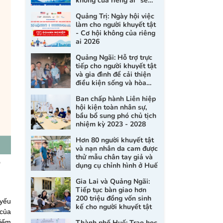
không của riêng ai" sẽ
chính thức diễn ra tại
Quảng Trị: Ngày hội việc
Quảng Trị
làm cho người khuyết tật
- Cơ hội không của riêng
ai 2026
Quảng Ngãi: Hỗ trợ trực
tiếp cho người khuyết tật
và gia đình để cải thiện
điều kiện sống và hòa
nhập xã hội
Ban chấp hành Liên hiệp
hội kiện toàn nhân sự,
bầu bổ sung phó chủ tịch
nhiệm kỳ 2023 - 2028
Hơn 80 người khuyết tật
và nạn nhân da cam được
thử mẫu chân tay giả và
O
dụng cụ chỉnh hình ở Huế
Gia Lai và Quảng Ngãi:
Tiếp tục bàn giao hơn
200 triệu đồng vốn sinh
 yếu
kế cho người khuyết tật
 của
kiếm
Thành phố Huế: Trao học