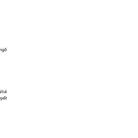
 ngõ
ị/cá
uyết