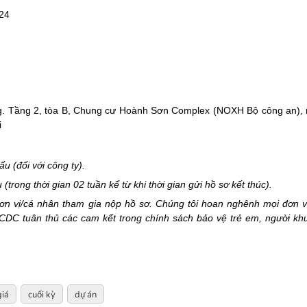
24
ồng. Tầng 2, tòa B, Chung cư Hoành Sơn Complex (NOXH Bộ công an),
i
u (đối với công ty).
(trong thời gian 02 tuần kể từ khi thời gian gửi hồ sơ kết thúc).
ơn vị/cá nhân tham gia nộp hồ sơ. Chúng tôi hoan nghênh mọi đơn v
ACDC tuân thủ các cam kết trong chính sách bảo vệ trẻ em, người kh
iá
cuối kỳ
dự án