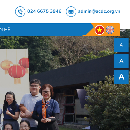
024 6675 3946
admin@acdc.org.vn
ÊN HỆ
A
A
A