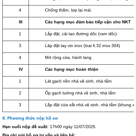
4
Chống thấm, lợp lại mái.
III
Các hạng mục đảm bảo tiếp cận cho NKT
1
Lắp đặt, cải tạo đường dốc (ram dốc)
3
Lăp đặt tay vịn inox (loại fi.32 inox 304)
4
Mở rộng cửa, hành lang
IV
Các hạng mục hoàn thiện
1
Lát gạch nền nhà vệ sinh, nhà tắm
2
Ốp gạch tường nhà vệ sinh, nhà tắm
3
Lắp đặt cửa sắt nhà vệ sinh, nhà tắm (khung x
8. Phương thức nộp hồ sơ
Hạn cuối nộp đề xuất:
17h00 ngày 11/07/2025.
Địa chỉ gửi hồ sơ tư vấn và liên hệ: