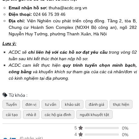
Email nhận hồ sơ:
thuha@acdc.org.vn
Điện thoại:
024 66 75 39 46
Địa chỉ:
Viện Nghiên cứu phát triển cộng đồng. Tầng 2, tòa B,
Chung cư Hoành Sơn Complex (NOXH Bộ công an), ngõ 282
Nguyễn Huy Tưởng, phường Thanh Xuân, Hà Nội
Lưu ý:
ACDC sẽ
chỉ liên hệ với các hồ sơ đạt yêu cầu
trong vòng 02
tuần sau khi kết thúc thời hạn nộp hồ sơ.
ACDC cam kết thực hiện
quy trình tuyển chọn minh bạch,
công bằng
và khuyến khích sự tham gia của các cá nhân/đơn vị
có kinh nghiệm tại địa phương.
Từ khóa :
Tuyển
đơn vị
tư vấn
khảo sát
đánh giá
thực hiện
cải tạo
nhà ở
các hộ gia đình
người khuyết tật
5
0%
4
0%
(
0
nhận xét)