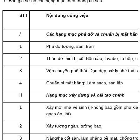
Báo giá sơ bộ các hạng mục theo thông tin sau:
STT
Nội dung công việc
I
Các hạng mục phá dỡ và chuẩn bị mặt bằn
1
Phá dỡ tường, sàn, trần
2
Tháo dỡ thiết bị cũ: Bồn cầu, lavabo, tủ bếp, c
3
Vận chuyển phế thải: Dọn dẹp, xử lý phế thải 
4
Chuẩn bị mặt bằng: Làm sạch, san lấp
II
Hạng mục xây dưng và cải tạo chính
1
Xây mới nhà vệ sinh ( không bao gồm phụ kiện
gạch ốp, lát)
2
Xây tường ngăn, tường bao,
3
Nâng/hạ cốt sàn, làm phẳng bề mặt, chống trơn