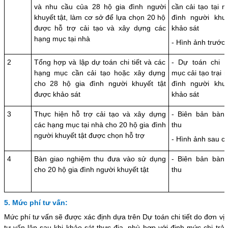
và nhu cầu của 28 hộ gia đình người
cần cải tạo tại 
khuyết tật, làm cơ sở để lựa chọn 20 hộ
đình người khu
được hỗ trợ cải tạo và xây dựng các
khảo sát
hạng mục tại nhà
- Hình ảnh trước 
2
Tổng hợp và lập dự toán chi tiết và các
- Dự toán chi t
hạng mục cần cải tạo hoặc xây dựng
mục cải tạo trại 
cho 28 hộ gia đình người khuyết tật
đình người khu
được khảo sát
khảo sát
3
Thực hiện hỗ trợ cải tạo và xây dựng
- Biên bản bàn
các hạng mục tại nhà cho 20 hộ gia đình
thu
người khuyết tật được chọn hỗ trợ
- Hình ảnh sau cả
4
Bàn giao nghiệm thu đưa vào sử dụng
- Biên bản bàn
cho 20 hộ gia đình người khuyết tật
thu
5. Mức phí tư vấn:
Mức phí tư vấn sẽ được xác định dựa trên Dự toán chi tiết do đơn vị
tư vấn lập sau khi khảo sát thực địa, phù hợp với định mức chi trả