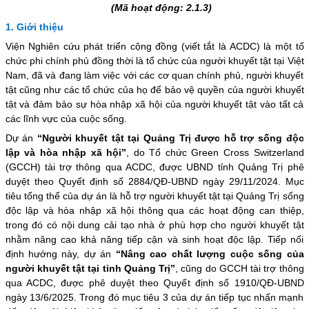
(Mã hoạt động: 2.1.3)
1. Giới thiệu
Viện Nghiên cứu phát triển cộng đồng (viết tắt là ACDC) là một tổ
chức phi chính phủ đồng thời là tổ chức của người khuyết tật tại Việt
Nam, đã và đang làm việc với các cơ quan chính phủ, người khuyết
tật cũng như các tổ chức của họ để bảo vệ quyền của người khuyết
tật và đảm bảo sự hòa nhập xã hội của người khuyết tật vào tất cả
các lĩnh vực của cuộc sống.
Dự án
“Người khuyết tật tại Quảng Trị được hỗ trợ sống độc
lập và hòa nhập xã hội”
, do Tổ chức Green Cross Switzerland
(GCCH) tài trợ thông qua ACDC, được UBND tỉnh Quảng Trị phê
duyệt theo Quyết định số 2884/QĐ-UBND ngày 29/11/2024. Mục
tiêu tổng thể của dự án là hỗ trợ người khuyết tật tại Quảng Trị sống
độc lập và hòa nhập xã hội thông qua các hoạt động can thiệp,
trong đó có nội dung cải tạo nhà ở phù hợp cho người khuyết tật
nhằm nâng cao khả năng tiếp cận và sinh hoạt độc lập. Tiếp nối
định hướng này, dự án
“Nâng cao chất lượng cuộc sống của
người khuyết tật tại tỉnh Quảng Trị”
, cũng do GCCH tài trợ thông
qua ACDC, được phê duyệt theo Quyết định số 1910/QĐ-UBND
ngày 13/6/2025. Trong đó mục tiêu 3 của dự án tiếp tục nhấn mạnh