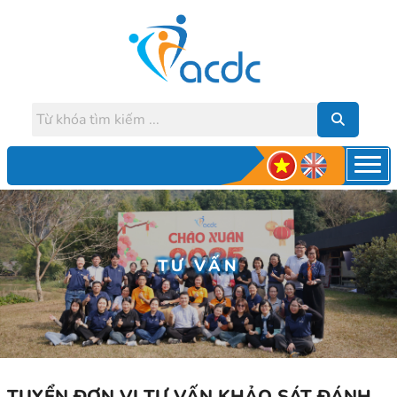
TƯ VẤN
TUYỂN ĐƠN VỊ TƯ VẤN KHẢO SÁT ĐÁNH