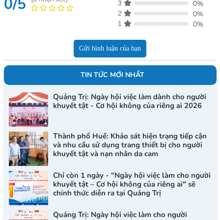
0/5
3
0%
2
0%
1
0%
Gửi bình luận của bạn
TIN TỨC MỚI NHẤT
Quảng Trị: Ngày hội việc làm dành cho người
khuyết tật - Cơ hội không của riêng ai 2026
Thành phố Huế: Khảo sát hiện trạng tiếp cận
và nhu cầu sử dụng trang thiết bị cho người
khuyết tật và nạn nhân da cam
Chỉ còn 1 ngày - "Ngày hội việc làm cho người
khuyết tật – Cơ hội không của riêng ai" sẽ
chính thức diễn ra tại Quảng Trị
Quảng Trị: Ngày hội việc làm cho người