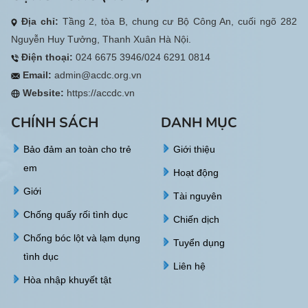
Địa chỉ:
Tầng 2, tòa B, chung cư Bộ Công An, cuối ngõ 282
Nguyễn Huy Tưởng, Thanh Xuân Hà Nội.
Điện thoại:
024 6675 3946/024 6291 0814
Email:
admin@acdc.org.vn
Website:
https://accdc.vn
CHÍNH SÁCH
DANH MỤC
Bảo đảm an toàn cho trẻ
Giới thiệu
em
Hoạt động
Giới
Tài nguyên
Chống quấy rối tình dục
Chiến dịch
Chống bóc lột và lạm dụng
Tuyển dụng
tình dục
Liên hệ
Hòa nhập khuyết tật