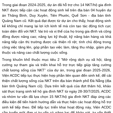
Trong giai đoạn 2024-2025, dự án đã hỗ trợ cho 14 NKT/hộ gia đình
NKT được tiếp cận các hoạt động sinh kế trên địa bàn 04 huyện dự
án Thăng Bình, Duy Xuyên, Tiên Phước, Quế Sơn - địa bàn tỉnh
Quảng Nam cũ. Kết quả đạt được từ dự án cho thấy, hoạt động sinh
kế không chỉ mang lại lợi ích kinh tế mà còn tạo tác động tích cực
toàn diện đối với NKT. Vai trò và vị thế của họ trong gia đình và cộng
đồng được nâng cao; năng lực kỹ thuật, kỹ năng bán hàng và khả
năng tiếp cận thị trường được cải thiện rõ rệt; tính chủ động trong
công việc tăng lên, góp phần tạo việc làm, tăng thu nhập, giảm phụ
thuộc và nâng cao chất lượng cuộc sống.
Trong khuôn khổ thuộc mục tiêu 2 “Mở rộng dịch vụ xã hội, tăng
cường sự tham gia và triển khai hỗ trợ trực tiếp giúp tăng cường
chất lượng sống của NKT” của dự án, trong giai đoạn 2025-2026,
Viện ACDC tiếp tục thực hiện hợp phần liên quan đến sinh kế, để cải
thiện chất lượng sống của NKT trên địa bàn thành phố Đà Nẵng (địa
bàn tỉnh Quảng Nam cũ). Dựa trên kết quả của đợt thăm hộ, khảo
sát thực trạng sinh kế hộ gia đình NKT từ ngày 28-30/7/2025, ACDC
và nhóm tư vấn đã lựa chọn 15 NKT/hộ gia đình NKT đáp ứng các
điều kiện để tiến hành hướng dẫn và thực hiện các hoạt động hỗ trợ
sinh kế tiếp theo. Để tiếp tục triển khai hoạt động này, Viện ACDC
cần tuyển một đơn vị tư vấn có năng lực để khảo sát, tư vấn thiết