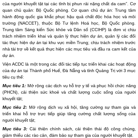
của người khuyết tật tại các tỉnh bị phun rải nặng chất da cam”. Cơ
quan chủ quản: Bộ Quốc phòng. Cơ quan chủ dự án: Trung tâm
hành động quốc gia khắc phục hậu quả chất độc hóa học và môi
trường (NACCET), thuộc Bộ Tư lệnh Hoá học, Bộ Quốc phòng.
Trung tâm Sáng kiến Sức khỏe và Dân số (CCIHP) là đơn vị chịu
trách nhiệm triển khai và quản lý thực hiện dự án, quản lý các đối
tác thực hiện dự án tại khu vực miền Trung; chịu trách nhiệm trước
nhà tài trợ về kết quả thực hiện các mục tiêu và đầu ra cam kết của
dự án.
Viện ACDC là một trong các đối tác tiếp tục triển khai các hoạt động
của dự án tại Thành phố Huế, Đà Nẵng và tỉnh Quảng Trị với 3 mục
tiêu cụ thể:
Mục tiêu 1:
Mở rộng các dịch vụ hỗ trợ y tế và phục hồi chức năng
(PHCN), cải thiện sức khoẻ và chất lượng cuộc sống của người
khuyết tật;
Mục tiêu 2:
Mở rộng dịch vụ xã hội, tăng cường sự tham gia và
triển khai hỗ trợ trực tiếp giúp tăng cường chất lượng sống của
người khuyết tật;
Mục tiêu 3:
Cải thiện chính sách, cải thiện thái độ công chúng,
giảm thiểu các rào cản, đảm bảo sự tham gia của người khuyết tật.