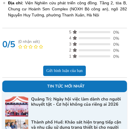
Địa chỉ:
Viện Nghiên cứu phát triển cộng đồng. Tầng 2, tòa B,
Chung cư Hoành Sơn Complex (NOXH Bộ công an), ngõ 282
Nguyễn Huy Tưởng, phường Thanh Xuân, Hà Nội
5
0%
4
0%
0/5
(
0
nhận xét)
3
0%
2
0%
1
0%
Gửi bình luận của bạn
TIN TỨC MỚI NHẤT
Quảng Trị: Ngày hội việc làm dành cho người
khuyết tật - Cơ hội không của riêng ai 2026
Thành phố Huế: Khảo sát hiện trạng tiếp cận
và nhu cầu sử dụng trang thiết bị cho người