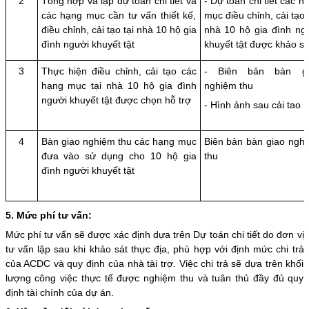
2
Tổng hợp và lập dự toán chi tiết và
- Dự toán chi tiết các h
các hạng mục cần tư vấn thiết kế,
mục điều chỉnh, cải tạo 
điều chỉnh, cải tạo tại nhà 10 hộ gia
nhà 10 hộ gia đình ng
đình người khuyết tật
khuyết tật được khảo sá
3
Thực hiện điều chỉnh, cải tạo các
- Biên bản bàn gi
hạng mục tại nhà 10 hộ gia đình
nghiệm thu
người khuyết tật được chọn hỗ trợ
- Hình ảnh sau cải tao
4
Bàn giao nghiệm thu các hạng mục
Biên bản bàn giao ngh
đưa vào sử dụng cho 10 hộ gia
thu
đình người khuyết tật
5. Mức phí tư vấn:
Mức phí tư vấn sẽ được xác định dựa trên Dự toán chi tiết do đơn vị
tư vấn lập sau khi khảo sát thực địa, phù hợp với định mức chi trả
của ACDC và quy định của nhà tài trợ. Việc chi trả sẽ dựa trên khối
lượng công việc thực tế được nghiệm thu và tuân thủ đầy đủ quy
định tài chính của dự án.