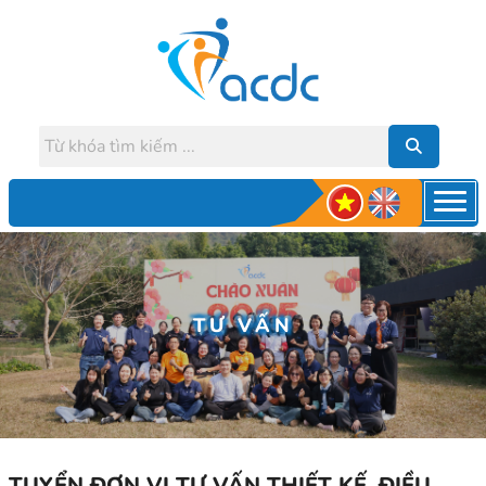
TƯ VẤN
TUYỂN ĐƠN VỊ TƯ VẤN THIẾT KẾ, ĐIỀU