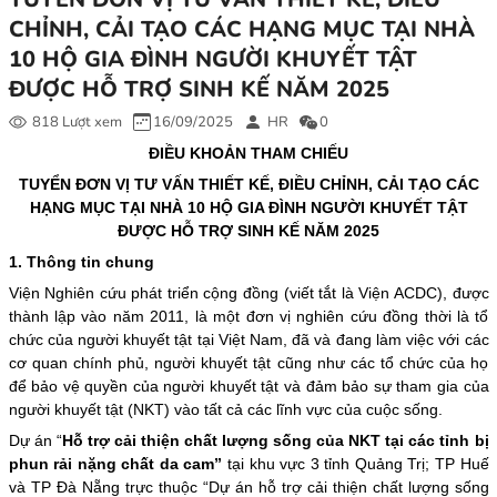
CHỈNH, CẢI TẠO CÁC HẠNG MỤC TẠI NHÀ
10 HỘ GIA ĐÌNH NGƯỜI KHUYẾT TẬT
ĐƯỢC HỖ TRỢ SINH KẾ NĂM 2025
818 Lượt xem
16/09/2025
HR
0
ĐIỀU KHOẢN THAM CHIẾU
TUYỂN ĐƠN VỊ TƯ VẤN THIẾT KẾ, ĐIỀU CHỈNH, CẢI TẠO CÁC
HẠNG MỤC TẠI NHÀ 10 HỘ GIA ĐÌNH NGƯỜI KHUYẾT TẬT
ĐƯỢC HỖ TRỢ SINH KẾ NĂM 2025
1. Thông tin chung
Viện Nghiên cứu phát triển cộng đồng (viết tắt là Viện ACDC), được
thành lập vào năm 2011, là một đơn vị nghiên cứu đồng thời là tổ
chức của người khuyết tật tại Việt Nam, đã và đang làm việc với các
cơ quan chính phủ, người khuyết tật cũng như các tổ chức của họ
để bảo vệ quyền của người khuyết tật và đảm bảo sự tham gia của
người khuyết tật (NKT) vào tất cả các lĩnh vực của cuộc sống.
Dự án “
Hỗ trợ cải thiện chất lượng sống của NKT tại các tỉnh bị
phun rải nặng chất da cam”
tại khu vực 3 tỉnh Quảng Trị; TP Huế
và TP Đà Nẵng trực thuộc “Dự án hỗ trợ cải thiện chất lượng sống