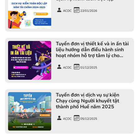
ACDC
22/01/2026
Tuyển đơn vị thiết kế và in ấn tài
liệu hướng dẫn điều hành sinh
hoạt nhóm hỗ trợ tâm lý cho
người khuyết tật và thành viên
gia đình
ACDC
01/12/2025
Tuyển đơn vị dịch vụ sự kiện
Chạy cùng Người khuyết tật
thành phố Huế năm 2025
ACDC
05/12/2025