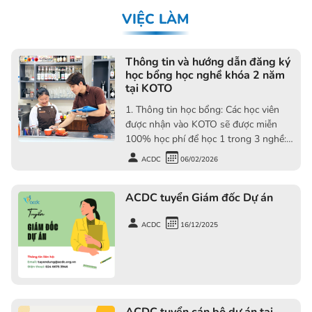
VIỆC LÀM
Thông tin và hướng dẫn đăng ký
học bổng học nghề khóa 2 năm
tại KOTO
1. Thông tin học bổng: Các học viên
được nhận vào KOTO sẽ được miễn
100% học phí để học 1 trong 3 nghề:
Nấu ăn thương mại, Nghiệp vụ nhà
ACDC
06/02/2026
hàng khách sạn và Làm bánh. Khóa
học kéo dài trong 2 năm, trong đó 1
ACDC tuyển Giám đốc Dự án
nă đầu tiên học tại KOTO, 6 tháng tiếp
theo đi thực tập tại các khách sạn,
resort 5 sao là đối tác của KOTO, 6
ACDC
16/12/2025
tháng cuối cùng quay lại KOTO học
củng cố và thi tốt nghiệp.
ACDC tuyển cán bộ dự án tại