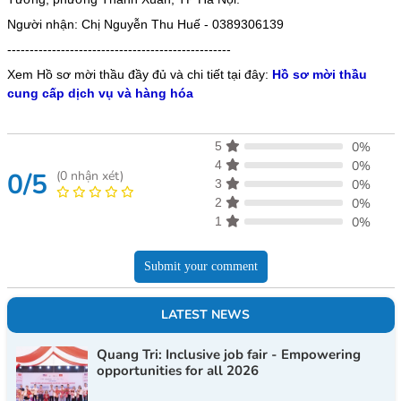
Người nhận: Chị Nguyễn Thu Huế - 0389306139
--------------------------------------------------
Xem Hồ sơ mời thầu đầy đủ và chi tiết tại đây:
Hồ sơ mời thầu
cung cấp dịch vụ và hàng hóa
5
0%
4
0%
0/5
(
0
nhận xét)
3
0%
2
0%
1
0%
Submit your comment
LATEST NEWS
Quang Tri: Inclusive job fair - Empowering
opportunities for all 2026