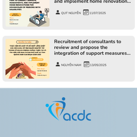
and implement home renovations
for households of persons with
disabilities
QUÝ NGUYỄN
11/07/2025
Recruitment of consultants to
review and propose the
integration of support measures
for people with disabilities into
disaster prevention and search
NGUYỄN NAM
13/05/2025
and rescue plans