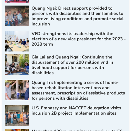
Quang Ngai: Direct support provided to
persons with disabilities and their families to
improve living conditions and promote social
inclusion
VFD strengthens its leadership with the
election of a new vice president for the 2023 -
2028 term
Gia Lai and Quang Ngai: Continuing the
disbursement of over 200 million vnd in
livelihood support for persons with
disabilities
Quang Tri: Implementing a series of home-
based rehabilitation interventions and
assessment, prescription of assistive products
for persons with disabilities
U.S. Embassy and NACCET delegation visits
inclusion 2B project implementation sites