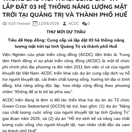
LẮP ĐẶT 03 HỆ THỐNG NĂNG LƯỢNG MẶT
TRỜI TẠI QUẢNG TRỊ VÀ THÀNH PHỐ HUẾ
610 Viewed
12/05/2026
ACDC
0
THƯ MỜI DỰ THẦU
Tiêu đề Hợp đồng: Cung cấp và lắp đặt 03 hệ thống năng
lượng mặt trời tại tỉnh Quảng Trị và thành phố Huế
Viện Nghiên cứu phát triển cộng đồng (ACDC) tiền thân là Trung
tâm Hành động vì sự phát triển cộng đồng (ACDC) là một tổ chức
phi chính phủ địa phương ra đời năm 2011 làm việc vì và của người
khuyết tật Việt Nam. ACDC triển khai các dự án cung cấp dịch vụ hỗ
trợ người khuyết tật, cải thiện chất lượng sống, hướng tới địa vị bình
đẳng, khả năng sống độc lập, hòa nhập cộng đồng theo phương
châm “Không để ai bị bỏ lại phía sau”.
ACDC hiện đang là đơn vị đối tác triển khai hai dự án do Tổ chức
Green Cross Switzerland (GCCH) tài trợ, bao gồm: (1) dự án “Nâng
cao chất lượng cuộc sống của người khuyết tật tại tỉnh Quảng Trị”
giai đoạn năm 2026; và (2) dự án “Hỗ trợ sinh kế và nâng cao chất
lượng cuộc sống cho người khuyết tật, nạn nhân chất độc da cam
tại thành phố Huế”.