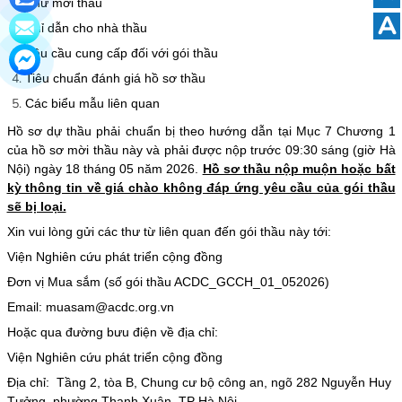
Thư mời thầu
A
Chỉ dẫn cho nhà thầu
Yêu cầu cung cấp đối với gói thầu
Tiêu chuẩn đánh giá hồ sơ thầu
Các biểu mẫu liên quan
Hồ sơ dự thầu phải chuẩn bị theo hướng dẫn tại Mục 7 Chương 1
của hồ sơ mời thầu này và phải được
nộp trước 09:30 sáng (giờ Hà
Nội) ngày 18 tháng 05 năm 2026
.
Hồ sơ thầu nộp muộn hoặc bất
kỳ thông tin về giá chào không đáp ứng yêu cầu của gói thầu
sẽ bị loại.
Xin vui lòng gửi các thư từ liên quan đến gói thầu này tới:
Viện Nghiên cứu phát triển cộng đồng
Đơn vị Mua sắm (số gói thầu ACDC_GCCH_01_052026)
Email: muasam@acdc.org.vn
Hoặc qua đường bưu điện về địa chỉ:
Viện Nghiên cứu phát triển cộng đồng
Địa chỉ: Tầng 2, tòa B, Chung cư bộ công an, ngõ 282 Nguyễn Huy
Tưởng, phường Thanh Xuân, TP Hà Nội.