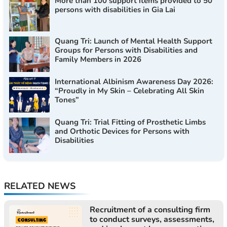
More than 100 support items provided to 50
persons with disabilities in Gia Lai
Quang Tri: Launch of Mental Health Support
Groups for Persons with Disabilities and
Family Members in 2026
International Albinism Awareness Day 2026:
“Proudly in My Skin – Celebrating All Skin
Tones”
Quang Tri: Trial Fitting of Prosthetic Limbs
and Orthotic Devices for Persons with
Disabilities
RELATED NEWS
Recruitment of a consulting firm
to conduct surveys, assessments,