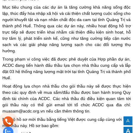
Mục tiêu chung của các dự án là tăng cường khả năng sống độc
lập, thúc đẩy hòa nhập xã hội và cải thiện chất lượng cuộc sống cho
người khuyết tật và nạn nhân chất độc da cam tại tỉnh Quảng Trị và
thành phố Huế. Thông qua các dự án này, nhiều hoạt động hỗ trợ
trực tiếp sẽ được triển khai nhằm cải thiện điều kiện sinh hoạt, hỗ
trợ tâm lý, phát triển sinh kế, cũng như tăng cường tiếp cận nước
sạch và các giải pháp năng lượng sạch cho các đối tượng thụ
hưởng.
Trong phạm vi công việc đã được phê duyệt của Hợp phần dự án,
ACDC đang tiến hành đấu thầu lựa chọn nhà thầu cung cấp và lắp
đặt 03 hệ thống năng lượng mặt trời tại tỉnh Quảng Trị và thành phố
Huế.
Hoạt động lựa chọn nhà thầu cho gói thầu này sẽ được thực hiện
theo các quy định về mua sắm/đấu thầu được ban hành trong Quy
định tài chính của ACDC. Các nhà thầu đủ điều kiện quan tâm tới
gói thầu này có thể gửi email tới tổ chức ACDC qua địa chỉ:
muasam@acdc.org.vn nếu cần thêm thông tin.
Một bộ hồ sơ mời thầu bằng tiếng Việt được cung cấp cùng với Thư
A
mời thầu này. Hồ sơ bao gồm:
A