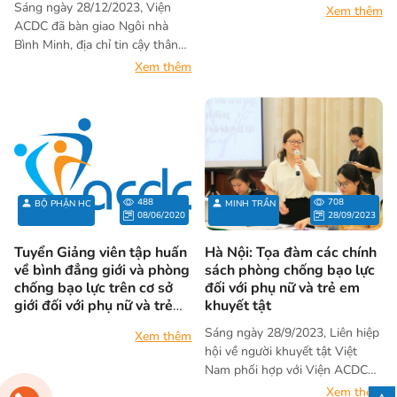
Sáng ngày 28/12/2023, Viện
Xem thêm
Nẵng
ACDC đã bàn giao Ngôi nhà
Bình Minh, địa chỉ tin cậy thân
thiện với phụ nữ, trẻ em gái
Xem thêm
khuyết tật bị bạo lực tại Quảng
Nam. Ngôi nhà được hoàn
thành trong khuôn khổ dự án
Hòa nhập 1.
488
708
BỘ PHẬN HC
MINH TRẦN
08/06/2020
28/09/2023
Tuyển Giảng viên tập huấn
Hà Nội: Tọa đàm các chính
về bình đẳng giới và phòng
sách phòng chống bạo lực
chống bạo lực trên cơ sở
đối với phụ nữ và trẻ em
giới đối với phụ nữ và trẻ
khuyết tật
em gái là người Điếc
Sáng ngày 28/9/2023, Liên hiệp
Xem thêm
hội về người khuyết tật Việt
Nam phối hợp với Viện ACDC
tổ chức toạ đàm “Các chính
Xem thêm