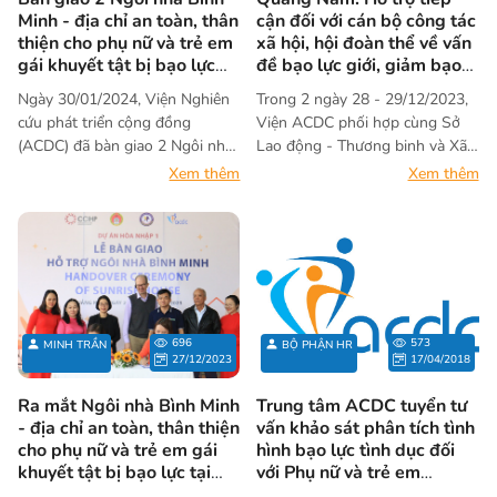
Minh - địa chỉ an toàn, thân
cận đối với cán bộ công tác
thiện cho phụ nữ và trẻ em
xã hội, hội đoàn thể về vấn
gái khuyết tật bị bạo lực
đề bạo lực giới, giảm bạo
tại tỉnh Quảng Trị và Thừa
lực giới đối với người
Ngày 30/01/2024, Viện Nghiên
Trong 2 ngày 28 - 29/12/2023,
Thiên Huế
khuyết tật
cứu phát triển cộng đồng
Viện ACDC phối hợp cùng Sở
(ACDC) đã bàn giao 2 Ngôi nhà
Lao động - Thương binh và Xã
Bình Minh cho 2 tỉnh Quảng Trị
hội tỉnh Quảng Nam tổ chức
Xem thêm
Xem thêm
và tỉnh Thừa Thiên Huế. Đây là
hoạt động “Hỗ trợ tiếp cận đối
địa chỉ tạm lánh an toàn, thân
với cán bộ công tác xã hội, hội
thiện cho phụ nữ và trẻ em gái
đoàn thể về vấn đề bạo lực giới,
khuyết tật bị bạo lực giới. Ngôi
giảm bạo lực giới đối với người
nhà được hoàn thành trong
khuyết tật”.
khuôn khổ dự án Hòa nhập 1
chủ dự án là Trung tâm Hành
696
573
MINH TRẦN
BỘ PHẬN HR
động quốc gia khắc phục hậu
27/12/2023
17/04/2018
quả chất độc hóa học và môi
trường (NACCET). Như vậy, kể
Ra mắt Ngôi nhà Bình Minh
Trung tâm ACDC tuyển tư
từ tháng 12 năm 2023, Viện
- địa chỉ an toàn, thân thiện
vấn khảo sát phân tích tình
ACDC đã tiến hành bàn giao và
cho phụ nữ và trẻ em gái
hình bạo lực tình dục đối
khuyết tật bị bạo lực tại
với Phụ nữ và trẻ em
đi vào sử dụng 03 Ngôi nhà
Quảng Nam
khuyết tật tại Hà Nội và Đà
Bình Minh trong cả nước.