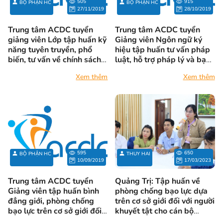
505
915
BỘ PHẬN HC
BỘ PHẬN HC
27/11/2019
28/10/2019
Trung tâm ACDC tuyển
Trung tâm ACDC tuyển
giảng viên Lớp tập huấn kỹ
Giảng viên Ngôn ngữ ký
năng tuyên truyền, phổ
hiệu tập huấn tư vấn pháp
biến, tư vấn về chính sách
luật, hỗ trợ pháp lý và bạo
pháp luật liên quan đến
lực trên cơ sở giới
Xem thêm
Xem thêm
bạo lực trên cơ sở giới
595
650
BỘ PHẬN HC
THUY HAI
10/09/2019
17/03/2023
Trung tâm ACDC tuyển
Quảng Trị: Tập huấn về
Giảng viên tập huấn bình
phòng chống bạo lực dựa
đẳng giới, phòng chống
trên cơ sở giới đối với người
bạo lực trên cơ sở giới đối
khuyết tật cho cán bộ
với phụ nữ/trẻ em gái
ngành y tế và trợ giúp