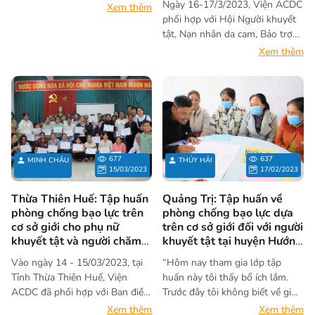
Ngày 16-17/3/2023, Viện ACDC
Xem thêm
khuyết tật
pháp lý
phối hợp với Hội Người khuyết
tật, Nạn nhân da cam, Bảo trợ
người khuyết tật và bảo vệ
Xem thêm
quyền trẻ em tỉnh Quảng Trị tổ
chức tập huấn về phòng chống
bạo lực dựa trên cơ sở giới đối
với người khuyết tật. Khóa tập
huấn đã thu hút 41 cán bộ y tế,
tư pháp, cán bộ Hội người
khuyết tật và Hội phụ nữ đang
677
637
MINH CHÂU
THỦY HẢI
làm việc tại các xã trên địa bàn
15/03/2023
17/02/2023
huyện Hướng Hóa, Đakrông và
Hải Lăng. Tập huấn nhằm giúp
Thừa Thiên Huế: Tập huấn
Quảng Trị: Tập huấn về
người tham gia nắm được kiến
phòng chống bạo lực trên
phòng chống bạo lực dựa
thức về bạo lực dựa trên cơ sở
cơ sở giới cho phụ nữ
trên cơ sở giới đối với người
khuyết tật và người chăm
khuyết tật tại huyện Hướng
giới đối với phụ nữ khuyết tật,
sóc
Hóa và Đakrông
đồng thời nâng cao khả năng
Vào ngày 14 - 15/03/2023, tại
“Hôm nay tham gia lớp tập
phát hiện, sàng lọc và quản lý
Tỉnh Thừa Thiên Huế, Viện
huấn này tôi thấy bổ ích lắm.
các trường hợp có nguy cơ hoặc
ACDC đã phối hợp với Ban điều
Trước đây tôi không biết về giới,
bị bạo lực dựa trên cơ sở giới.
phối dự án và các cơ quan liên
càng không thể phân biệt giới
Xem thêm
Xem thêm