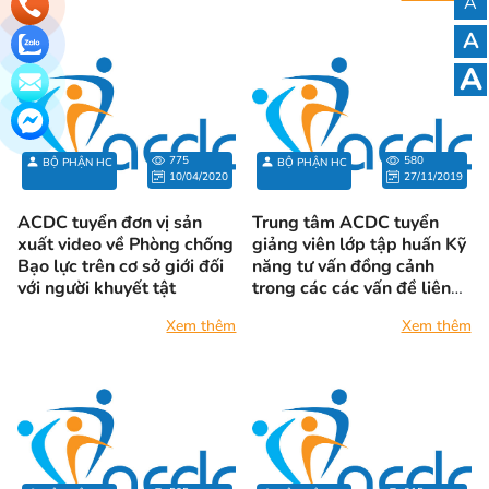
A
sách phòng chống bạo lực đối
với phụ nữ và trẻ em khuyết
A
tật”. Hoạt động diễn ra trong
A
khuôn khổ Đại hội Đại biểu toàn
quốc của Liên hiệp hội về người
khuyết tật Việt Nam, lần thứ III
– Nhiệm kỳ 2023 - 2028.
775
580
BỘ PHẬN HC
BỘ PHẬN HC
10/04/2020
27/11/2019
ACDC tuyển đơn vị sản
Trung tâm ACDC tuyển
xuất video về Phòng chống
giảng viên lớp tập huấn Kỹ
Bạo lực trên cơ sở giới đối
năng tư vấn đồng cảnh
với người khuyết tật
trong các các vấn đề liên
quan đến bạo lực trên cơ
Xem thêm
Xem thêm
sở giới