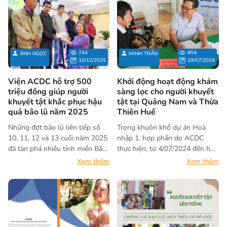
744
854
ÁNH NGỌC
MINH TRẦN
10/12/2025
19/07/2024
Viện ACDC hỗ trợ 500
Khởi động hoạt động khám
triệu đồng giúp người
sàng lọc cho người khuyết
khuyết tật khắc phục hậu
tật tại Quảng Nam và Thừa
quả bão lũ năm 2025
Thiên Huế
Những đợt bão lũ liên tiếp số
Trong khuôn khổ dự án Hoà
10, 11, 12 và 13 cuối năm 2025
nhập 1, hợp phần do ACDC
đã tàn phá nhiều tỉnh miền Bắc,
thực hiện, từ 4/07/2024 đến hết
miền Trung và Tây Nguyên,
ngày 19/7/2024, Viện ACDC
Xem thêm
Xem thêm
khiến hàng chục nghìn hộ dân
phối hợp với Sở Y tế, Sở Lao
chìm trong ngập lụt, mất mát
động Thương binh Xã hội, các
tài sản, gián đoạn sinh kế.
Bệnh viện, Trung tâm y tế các
Người khuyết tật – nhóm chịu
huyện tại tỉnh Thừa Thiên Huế
tác động nặng nề nhất bởi hạn
và Quảng Nam tổ chức hoạt
chế trong ứng phó và di chuyển
động khám sàng lọc cho người