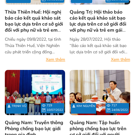
quản lý dự án “Tăng cường cơ
hội và nâng cao vị thế cho người
Thừa Thiên Huế: Hội nghị
Quảng Trị: Hội thảo báo
khuyết tật, giai đoạn 2” tổ chức
báo cáo kết quả khảo sát
cáo kết quả khảo sát bạo
khóa tập huấn “Phòng chống
bạo lực dựa trên cơ sở giới
lực dựa trên cơ sở giới đối
đối với phụ nữ và trẻ em
với phụ nữ và trẻ em gái
bạo lực trên cơ sở giới đối với
gái khuyết tật
khuyết tật
người khuyết tật cho các cơ
Chiều ngày 09/8/2022, tại tỉnh
Ngày 28/07/2022, Hội thảo
quan liên quan”.
Thừa Thiên Huế, Viện Nghiên
“Báo cáo kết quả khảo sát bạo
cứu phát triển cộng đồng
lực dựa trên cơ sở giới đối với
(ACDC) phối hợp với Sở Lao
phụ nữ và trẻ em gái khuyết
Xem thêm
Xem thêm
động – Thương binh và Xã hội
tật” đã được diễn ra tại Quảng
tổ chức Hội nghị “Chia sẻ kết
Trị. Hoạt động do ACDC và Hội
quả khảo sát về tình hình bạo
Người khuyết tật, Nạn nhân da
lực trên cơ sở giới đối với phụ
cam, Bảo trợ người khuyết tật
nữ và trẻ em gái khuyết tật”.
và Bảo vệ quyền trẻ em phối
hợp thực hiện.
729
717
TRỊNH VŨ
KIM NGUYỄN
10/07/2022
24/06/2022
Quảng Nam: Truyền thông
Quảng Nam: Tập huấn
Phòng chống bạo lực giới
phòng chống bạo lực trên
trong gia đình
cơ sở giới đối với người