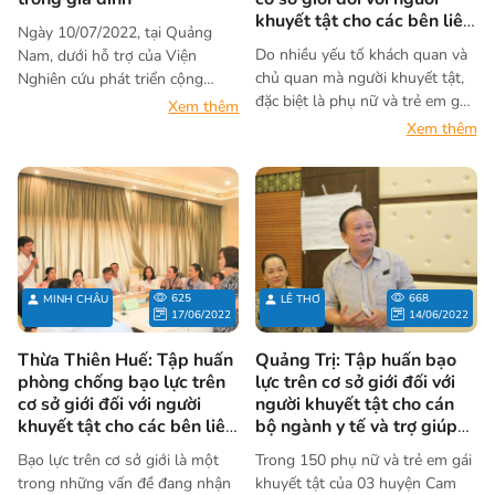
khuyết tật cho các bên liên
Ngày 10/07/2022, tại Quảng
quan
Do nhiều yếu tố khách quan và
Nam, dưới hỗ trợ của Viện
chủ quan mà người khuyết tật,
Nghiên cứu phát triển cộng
đặc biệt là phụ nữ và trẻ em gái
đồng (ACDC), Hội Chữ thập đỏ
Xem thêm
khuyết tật là nhóm có nguy cơ
và Hội Liên hiệp Thanh niên thị
Xem thêm
cao bị bạo lực giới. Theo Báo
xã Điện Bàn đã phối hợp tổ
cáo Đánh giá đầu vào về tình
chức chương trình Truyền thông
hình bạo lực trên cơ sở giới đối
Phòng chống bạo lực giới trong
với phụ nữ và trẻ em gái khuyết
gia đình với chủ đề “Bảo vệ
tật củadự án “Tăng cường cơ
người khuyết tật trong gia
hội và nâng cao vị thế cho người
đình”. Sự kiện nhằm phát huy
khuyết tật” giai đoạn II, một tỷ
vai trò của các cấp chính quyền,
625
668
MINH CHÂU
LÊ THƠ
lệ không nhỏ phụ nữ và trẻ em
đoàn thể, các tổ chức xã hội, đẩy
17/06/2022
14/06/2022
gái khuyết tật đã bị bạo lực giới
mạnh công tác phòng chống
dưới các hình thức khác nhau.
bạo lực giới trong gia đình,
Thừa Thiên Huế: Tập huấn
Quảng Trị: Tập huấn bạo
Báo cáo này cũng chỉ ra rằng, kỹ
hướng đến bảo vệ người khuyết
phòng chống bạo lực trên
lực trên cơ sở giới đối với
năng hỗ trợ phụ nữ, trẻ em gái
cơ sở giới đối với người
người khuyết tật cho cán
tật.
khuyết tật cho các bên liên
bộ ngành y tế và trợ giúp
khuyết tật bị bạo lực giới của
quan
pháp lý
các bên liên quan còn có những
Bạo lực trên cơ sở giới là một
Trong 150 phụ nữ và trẻ em gái
hạn chế nhất định; sự phối hợp
trong những vấn đề đang nhận
khuyết tật của 03 huyện Cam