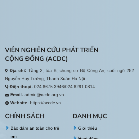
Triệu Phong và thành phố Đông
Nghĩa Hành, tỉnh Quảng Ngãi.
Hà.
VIỆN NGHIÊN CỨU PHÁT TRIỂN
CỘNG ĐỒNG (ACDC)
Địa chỉ:
Tầng 2, tòa B, chung cư Bộ Công An, cuối ngõ 282
Nguyễn Huy Tưởng, Thanh Xuân Hà Nội.
Điện thoại:
024 6675 3946/024 6291 0814
Email:
admin@acdc.org.vn
Website:
https://accdc.vn
CHÍNH SÁCH
DANH MỤC
Bảo đảm an toàn cho trẻ
Giới thiệu
em
Hoạt động