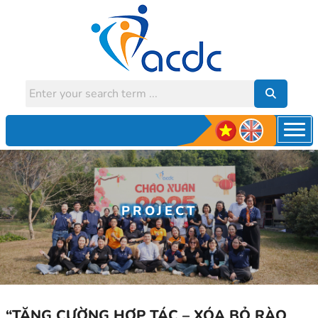
PROJECT
“TĂNG CƯỜNG HỢP TÁC – XÓA BỎ RÀO