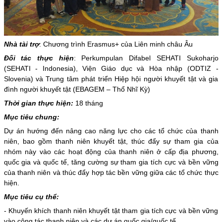
Nhà tài trợ
: Chương trình Erasmus+ của Liên minh châu Âu
Đối tác thực hiện
: Perkumpulan Difabel SEHATI Sukoharjo
(SEHATI - Indonesia), Viện Giáo dục và Hòa nhập (ODTIZ -
Slovenia) và Trung tâm phát triển Hiệp hội người khuyết tật và gia
đình người khuyết tật (EBAGEM – Thổ Nhĩ Kỳ)
Thời gian thực hiện:
18 tháng
Mục tiêu chung:
Dự án hướng đến nâng cao năng lực cho các tổ chức của thanh
niên, bao gồm thanh niên khuyết tật, thúc đẩy sự tham gia của
nhóm này vào các hoạt động của thanh niên ở cấp địa phương,
quốc gia và quốc tế, tăng cường sự tham gia tích cực và bền vững
của thanh niên và thúc đẩy hợp tác bền vững giữa các tổ chức thực
hiện.
Mục tiêu cụ thể:
- Khuyến khích thanh niên khuyết tật tham gia tích cực và bền vững
vào công tác thanh niên và các dự án quốc gia/quốc tế