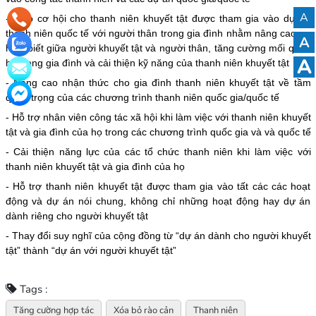
A
- Trao cơ hội cho thanh niên khuyết tật được tham gia vào dự án
thanh niên quốc tế với người thân trong gia đình nhằm nâng cao sự
A
hiểu biết giữa người khuyết tật và người thân, tăng cường mối quan
A
hệ trong gia đình và cải thiện kỹ năng của thanh niên khuyết tật
- Nâng cao nhận thức cho gia đình thanh niên khuyết tật về tầm
quan trọng của các chương trình thanh niên quốc gia/quốc tế
- Hỗ trợ nhân viên công tác xã hội khi làm việc với thanh niên khuyết
tật và gia đình của họ trong các chương trình quốc gia và và quốc tế
- Cải thiện năng lực của các tổ chức thanh niên khi làm việc với
thanh niên khuyết tật và gia đình của họ
- Hỗ trợ thanh niên khuyết tật được tham gia vào tất các các hoạt
động và dự án nói chung, không chỉ những hoạt động hay dự án
dành riêng cho người khuyết tật
- Thay đổi suy nghĩ của cộng đồng từ “dự án dành cho người khuyết
tật” thành “dự án với người khuyết tật”
Tags :
Tăng cường hợp tác
Xóa bỏ rào cản
Thanh niên