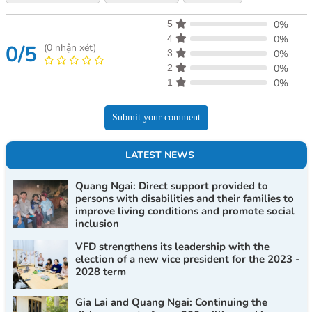
5
0%
4
0%
0/5
(
0
nhận xét)
3
0%
2
0%
1
0%
Submit your comment
LATEST NEWS
Quang Ngai: Direct support provided to
persons with disabilities and their families to
improve living conditions and promote social
inclusion
VFD strengthens its leadership with the
election of a new vice president for the 2023 -
2028 term
Gia Lai and Quang Ngai: Continuing the