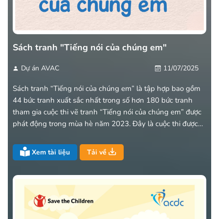
Sách tranh "Tiếng nói của chúng em"
Dự án AVAC
11/07/2025
Sách tranh “Tiếng nói của chúng em” là tập hợp bao gồm
44 bức tranh xuất sắc nhất trong số hơn 180 bức tranh
tham gia cuộc thi vẽ tranh “Tiếng nói của chúng em” được
phát động trong mùa hè năm 2023. Đây là cuộc thi được
tổ chức trong khuôn khổ dự án “Phòng chống Bạo lực thể
chất, tinh thần và Phân biệt đối xử đối với Trẻ khuyết tật”
Xem tài liệu
Tải về
(viết tắt là: dự án AVAC) do Viện ACDC thực hiện.