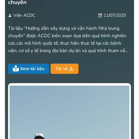
chuyển
Viện ACDC
11/07/2025
Tài liệu “Hướng dẫn xây dựng và vận hành Nhà trung
chuyển” được ACDC biên soạn dựa trên quá trình nghiên
cứu các mô hình quốc tế, thực hiện thực tế tại các bệnh
viện, cơ sở y tế trong địa bàn dự án và quá trình tham vấn
lãnh đạo các Sở Y tế, cơ sở y tế và các cá nhân tham gia
trực tiếp vào quá trình vận hành thử nghiệm mô hình. Đây
Xem tài liệu
Tải về
là sản phẩm của dự án “Tăng cường cơ hội và nâng cao vị
thế cho Người khuyết tật” dưới sự tài trợ của Cơ quan phát
triển Quốc tế Hoa Kỳ tại Việt Nam.