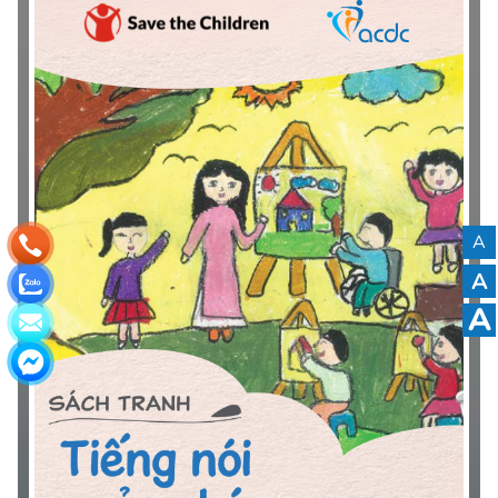
cho người khuyết tật giai đoạn II” hướng đến mục tiêu
hướng dẫn đánh giá mức độ giao thông tiếp cận phổ quát
theo Văn bản số 12622/BGTVT-VT; tạo điều kiện cho đội
ngũ cán bộ quản lý trong ngành Giao thông vận tải, các
đơn vị vận tải, các tổ chức về người khuyết tật tham khảo,
sử dụng đánh giá, giám sát thực trạng giao thông tiếp cận
và góp phần hướng đến phát triển hệ thống giao thông
tiếp cận cho mọi người ở Việt Nam.
A
A
A