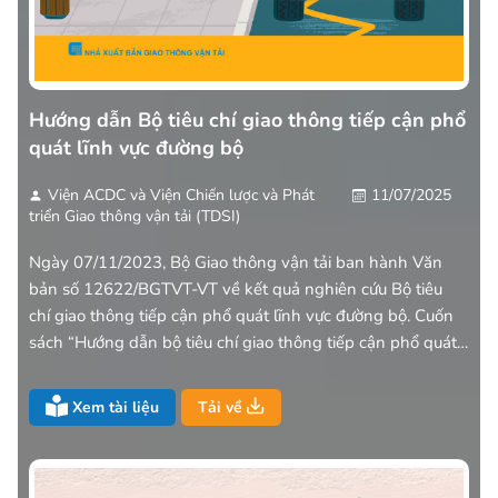
Hướng dẫn Bộ tiêu chí giao thông tiếp cận phổ
quát lĩnh vực đường bộ
Viện ACDC và Viện Chiến lược và Phát
11/07/2025
triển Giao thông vận tải (TDSI)
Ngày 07/11/2023, Bộ Giao thông vận tải ban hành Văn
bản số 12622/BGTVT-VT về kết quả nghiên cứu Bộ tiêu
chí giao thông tiếp cận phổ quát lĩnh vực đường bộ. Cuốn
sách “Hướng dẫn bộ tiêu chí giao thông tiếp cận phổ quát
lĩnh vực đường bộ” được Viện Nghiên cứu phát triển cộng
đồng (ACDC) phối hợp với Viện Chiến lược và Phát triển
Xem tài liệu
Tải về
Giao thông vận tải (TDSI) biên soạn dưới sự tài trợ của Cơ
quan Phát triển quốc tế Hoa Kỳ (USAID) tại Việt Nam trong
khuôn khổ dự án “Tăng cường cơ hội và nâng cao vị thế