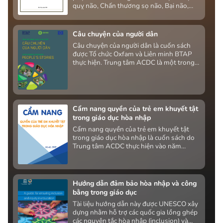
quỵ não, Chấn thương sọ não, Bại não,
Não úng thủy do Nứt đốt sống do Cục
Quản lý khám chữa bệnh (Bộ y tế) phối
hợp với Tổ chức Humanity&Inclusion triển
Câu chuyện của người dân
khai thực hiện, nhằm trong khuôn khổ Dự
Câu chuyện của người dân là cuốn sách
án “Tăng cường chăm sóc và đào tạo Phục
được Tổ chức Oxfam và Liên minh BTAP
hồi chức năng” được Cơ quan phát triển
thực hiện. Trung tâm ACDC là một trong
quốc tế Hoa Kỳ tài trợ.
những thành viên tham gia vào Liên minh
BTAP. Cuốn sách này được viết để chia sẻ
những câu chuyện về hành trình mà người
dân xây dựng niềm tin, nâng cao nhận
thức và đạt được những thành tựu chung
Cẩm nang quyền của trẻ em khuyết tật
trong giám sát nhân sách nhà nước.
trong giáo dục hòa nhập
Cẩm nang quyền của trẻ em khuyết tật
trong giáo dục hòa nhập là cuốn sách do
Trung tâm ACDC thực hiện vào năm
2017.
Hướng dẫn đảm bảo hòa nhập và công
bằng trong giáo dục
Tài liệu hướng dẫn này được UNESCO xây
dựng nhằm hỗ trợ các quốc gia lồng ghép
các nguyên tắc hòa nhập (inclusion) và