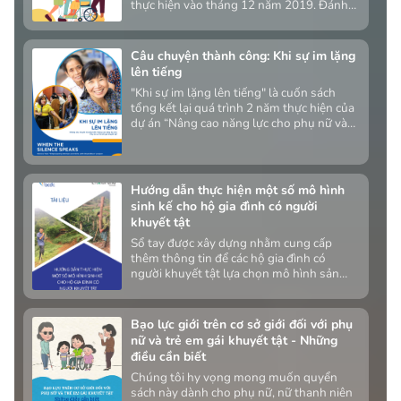
thực hiện vào tháng 12 năm 2019. Đánh
giá này nhằm mục đích tìm hiểu và so
sánh về sự kỳ thị, phân biệt đối xử cũng
như thay đổi nhận thức của cộng đồng và
Câu chuyện thành công: Khi sự im lặng
chính bản thân người khuyết tật đã thay
lên tiếng
đổi thế nào sau 10 năm.
"Khi sự im lặng lên tiếng" là cuốn sách
tổng kết lại quá trình 2 năm thực hiện của
dự án “Nâng cao năng lực cho phụ nữ và
trẻ em gái khuyết tật” do Quỹ Dân chủ
Liên hiệp quốc (UNDEF) tài trợ.
Hướng dẫn thực hiện một số mô hình
sinh kế cho hộ gia đình có người
khuyết tật
Sổ tay được xây dựng nhằm cung cấp
thêm thông tin để các hộ gia đình có
người khuyết tật lựa chọn mô hình sản
xuất nông nghiệp phù hợp.
Bạo lực giới trên cơ sở giới đối với phụ
nữ và trẻ em gái khuyết tật - Những
điều cần biết
Chúng tôi hy vọng mong muốn quyển
sách này dành cho phụ nữ, nữ thanh niên