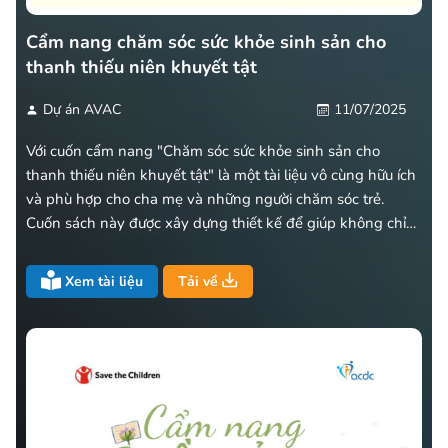
Cẩm nang chăm sóc sức khỏe sinh sản cho
thanh thiếu niên khuyết tật
Dự án AVAC
11/07/2025
Với cuốn cẩm nang "Chăm sóc sức khỏe sinh sản cho
thanh thiếu niên khuyết tật" là một tài liệu vô cùng hữu ích
và phù hợp cho cha mẹ và những người chăm sóc trẻ.
Cuốn sách này được xây dựng thiết kế để giúp không chỉ
cho các giáo viên, cha mẹ và những người chăm sóc trẻ mà
những ai quan tâm đến vấn đề này để thấy rõ vai trò quan
Xem tài liệu
Tải về
trọng trong việc cung cấp các thông tin đa dạng về chăm
sóc sức khỏe sinh sản và xử lý những tình huống hợp lý
cho thanh thiếu niên khuyết tật trong cuộc sống thường
ngày.