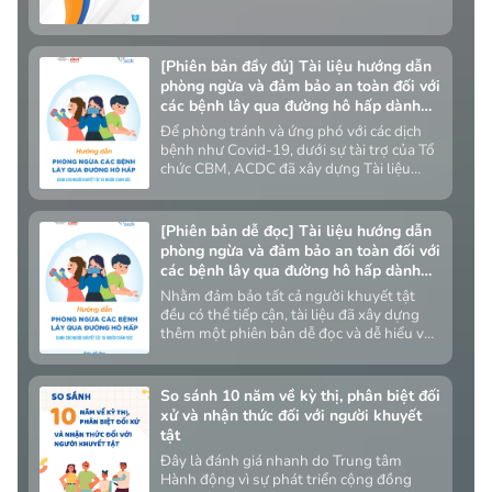
quốc tế, thực hiện thực tế tại các bệnh
viện, cơ sở y tế trong địa bàn dự án và quá
trình tham vấn lãnh đạo các Sở Y tế, cơ sở
y tế và các cá nhân tham gia trực tiếp vào
[Phiên bản đầy đủ] Tài liệu hướng dẫn
quá trình vận hành thử nghiệm mô hình.
phòng ngừa và đảm bảo an toàn đối với
Đây là sản phẩm của dự án “Tăng cường
các bệnh lây qua đường hô hấp dành
cơ hội và nâng cao vị thế cho Người
cho người khuyết tật và người chăm
Để phòng tránh và ứng phó với các dịch
khuyết tật” dưới sự tài trợ của Cơ quan
sóc
bệnh như Covid-19, dưới sự tài trợ của Tổ
phát triển Quốc tế Hoa Kỳ tại Việt Nam.
chức CBM, ACDC đã xây dựng Tài liệu
hướng dẫn phòng ngừa và đảm bảo an
toàn đối với các bệnh lây qua đường hô
hấp dành cho người khuyết tật và người
[Phiên bản dễ đọc] Tài liệu hướng dẫn
chăm sóc.
phòng ngừa và đảm bảo an toàn đối với
các bệnh lây qua đường hô hấp dành
cho người khuyết tật và người chăm
Nhằm đảm bảo tất cả người khuyết tật
sóc
đều có thể tiếp cận, tài liệu đã xây dựng
thêm một phiên bản dễ đọc và dễ hiểu vẫn
bao gồm đầy đủ 5 nội dung chính của tài
liệu.
So sánh 10 năm về kỳ thị, phân biệt đối
xử và nhận thức đối với người khuyết
tật
Đây là đánh giá nhanh do Trung tâm
Hành động vì sự phát triển cộng đồng