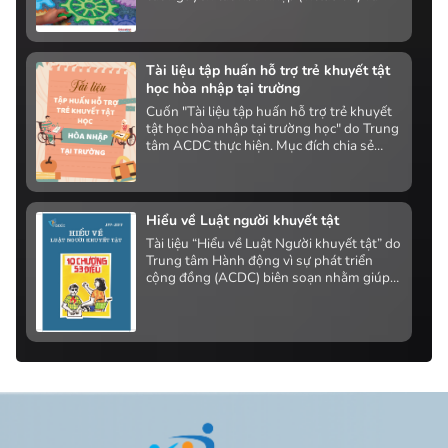
công bằng (equity) vào chính sách giáo
dục quốc gia. Mục tiêu là tạo ra những
thay đổi mang tính hệ thống nhằm xóa bỏ
các rào cản đối với việc tiếp cận giáo dục,
Tài liệu tập huấn hỗ trợ trẻ khuyết tật
tham gia, tiến bộ và kết quả học tập cho
học hòa nhập tại trường
mọi người học.
Cuốn "Tài liệu tập huấn hỗ trợ trẻ khuyết
tật học hòa nhập tại trường học" do Trung
tâm ACDC thực hiện. Mục đích chia sẻ
những thông tin nhằm giúp trẻ em khuyết
tật tham gia vào các mô hình giáo dục
cũng như phương pháp giáo dục và cách
tiếp cận khác nhau. Đồng thời đưa ra một
Hiểu về Luật người khuyết tật
vài định hướng cơ bản về cách thức giao
Tài liệu “Hiểu về Luật Người khuyết tật” do
tiếp và dạy từng dạng tật của trẻ theo
Trung tâm Hành động vì sự phát triển
từng bản kế hoạch giáo dục cá nhân phù
cộng đồng (ACDC) biên soạn nhằm giúp
hợp với trẻ khuyết tật.a
người khuyết tật và cộng đồng dễ tiếp
cận, hiểu rõ các nội dung cơ bản của Luật
Người khuyết tật Việt Nam được ban hành
ngày 17/6/2010, có hiệu lực từ ngày
01/01/2011.