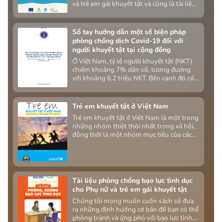
và trẻ em gái khuyết tật và cũng là tài liệu
hữu ích cho những tổ chức, cá nhân quan
tâm đến vấn đề bạo lực giới đối với phụ nữ
và trẻ em gái khuyết tật.
Sổ tay hướng dẫn một số biện pháp
phòng chống dịch Covid-19 đối với
người khuyết tật tại cộng đồng
Ở Việt Nam, tỷ lệ người khuyết tật (NKT)
chiếm khoảng 7% dân số, tương đương
với khoảng 6,2 triệu NKT. Bên cạnh đó có
khoảng 13% dân số, tức là khoảng 12
triệu người sống chung trong hộ gia đình
có NKT. Hơn 80% NKT sống tại cộng
Trẻ em khuyết tật ở Việt Nam
đồng. Tỷ lệ này dự kiến sẽ tăng lên cùng
Trẻ em khuyết tật ở Việt Nam là một trong
với xu hướng già hóa dân số, gia tăng mắc
những nhóm thiệt thòi nhất trong xã hội,
bệnh không lây nhiễm, tai nạn và thảm
đồng thời là một nhóm mục tiêu của các
họa. NKT thường có sức đề kháng giảm,
chính sách xã hội. Số liệu cập nhật, chính
khả năng chống đỡ bệnh tật kém, dễ mắc
xác và tin cậy về khuyết tật ở trẻ em đóng
bệnh và nếu mắc thì diễn biến bệnh
vai trò quan trọng trong việc giám sát
thường nặng hơn người bình thường, đặc
thực hiện các chính sách này, xem xét điều
biệt đối với nhóm NKT có mức độ khuyết
chỉnh hoặc xây dựng chính sách mới phù
tật nặng hoặc đặc biệt nặng. Vì vậy, việc
Tài liệu phòng chống bạo lực tình dục
hợp
phòng chống Covid-19 đối với NKT là rất
cho Phụ nữ và trẻ em gái khuyết tật
quan trọng.
Chúng tôi mong muốn cuốn sách sẽ đưa
ra những định hướng cơ bản để bạn có thể
phòng tránh và ứng phó với bạo lực tình