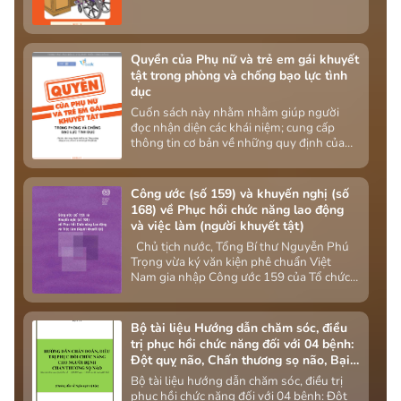
dục.
Quyền của Phụ nữ và trẻ em gái khuyết
tật trong phòng và chống bạo lực tình
dục
Cuốn sách này nhằm nhằm giúp người
đọc nhận diện các khái niệm; cung cấp
thông tin cơ bản về những quy định của
pháp luật quốc tế và Việt Nam trong
phòng, chống bạo lực tình dục.
Công ước (số 159) và khuyến nghị (số
168) về Phục hồi chức năng lao động
và việc làm (người khuyết tật)
Chủ tịch nước, Tổng Bí thư Nguyễn Phú
Trọng vừa ký văn kiện phê chuẩn Việt
Nam gia nhập Công ước 159 của Tổ chức
Lao động Quốc tế (ILO) về tái thích ứng
nghề nghiệp và việc làm cho người khuyết
tật, khẳng định mạnh mẽ hơn nữa cam kết
Bộ tài liệu Hướng dẫn chăm sóc, điều
của Việt Nam trong việc đảm bảo người
trị phục hồi chức năng đối với 04 bệnh:
lao động khuyết tật không bị phân biệt
Đột quỵ não, Chấn thương sọ não, Bại
đối xử về lao động việc làm.
não, Não úng thủy do Nứt đốt sống
Bộ tài liệu hướng dẫn chăm sóc, điều trị
phục hồi chức năng đối với 04 bệnh: Đột